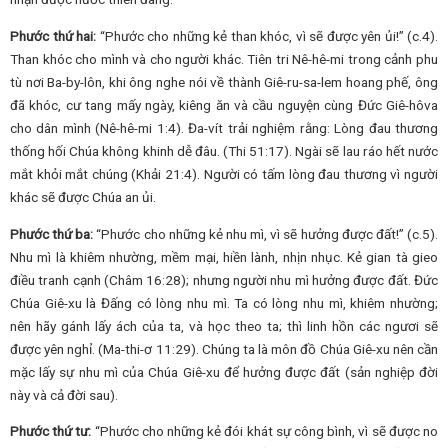
Phước thứ hai:
“Phước cho những kẻ than khóc, vì sẽ được yên ủi!” (c.4).
Than khóc cho mình và cho người khác. Tiên tri Nê-hê-mi trong cảnh phu
tù nơi Ba-by-lôn, khi ông nghe nói về thành Giê-ru-sa-lem hoang phế, ông
đã khóc, cư tang mấy ngày, kiêng ăn và cầu nguyện cùng Đức Giê-hôva
cho dân mình (Nê-hê-mi 1:4). Đa-vít trải nghiệm rằng: Lòng đau thương
thống hối Chúa không khinh dễ đâu. (Thi 51:17). Ngài sẽ lau ráo hết nước
mắt khỏi mắt chúng (Khải 21:4). Người có tấm lòng đau thương vì người
khác sẽ được Chúa an ủi.
Phước thứ ba:
“Phước cho những kẻ nhu mì, vì sẽ hưởng được đất!” (c.5).
Nhu mì là khiêm nhường, mềm mại, hiền lành, nhịn nhục. Kẻ gian tà gieo
điều tranh cạnh (Châm 16:28); nhưng người nhu mì hưởng được đất. Đức
Chúa Giê-xu là Đấng có lòng nhu mì. Ta có lòng nhu mì, khiêm nhường;
nên hãy gánh lấy ách của ta, và học theo ta; thì linh hồn các ngươi sẽ
được yên nghỉ. (Ma-thi-ơ 11:29). Chúng ta là môn đồ Chúa Giê-xu nên cần
mặc lấy sự nhu mì của Chúa Giê-xu để hưởng được đất (sản nghiệp đời
này và cả đời sau).
Phước thứ tư:
“Phước cho những kẻ đói khát sự công bình, vì sẽ được no