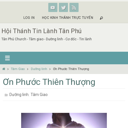
Skip
to
content
LOG IN
HỌC KINH THÁNH TRỰC TUYẾN
Hội Thánh Tin Lành Tân Phú
Tân Phú Church - Tâm giao - Dưỡng linh - Cơ đốc - Tin lành
Home
Tâm Giao
Dưỡng linh
Ơn Phước Thiên Thượng
Ơn Phước Thiên Thượng
,
Dưỡng linh
Tâm Giao