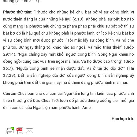
xuống (Gia-cơ 3:17).
Phước thứ tám:
“Phước cho những kẻ chịu bắt bớ vì sự công bình, vì
nước thiên đàng là của những kẻ ấy!” (c.10). Không phải sự bắt bớ nào
cũng mang lại phước; nếu chúng ta phạm pháp phải chịu sự bắt bớ thì sự
bắt bớ đó là hậu quả chứ không phải là phước lành; chỉ có kẻ chịu bắt bớ
vì sự công bình mới được phước. “Tôi mặc lấy sự công bình, và nó che
phủ tôi, Sự ngay thẳng tôi khác nào áo ngoài và mão triều thiên” (Gióp
29:14). “Ngài chẳng xây mặt khỏi người công bình; Song Ngài khiến họ
đồng ngồi cùng các vua trên ngôi mãi mãi, Và họ được cao trọng” (Gióp
36:7). “Người công bình sẽ nhận được đất, Và ở tại đó đời đời” (Thi
37:29). Đất là sản nghiệp đời đời của người công bình; sản nghiệp ấy
không phải trên đất thế gian này mà ở thiên đàng phước hạnh mãi mãi.
Cầu xin Chúa ban cho quí con cái Ngài tấm lòng tìm kiếm các phước lành
thiên thượng để Đức Chúa Trời tuôn đổ phước thiêng xuống trên mỗi gia
đình con cái của Ngài trọn năm phước hạnh. Amen
Hoa học trò.