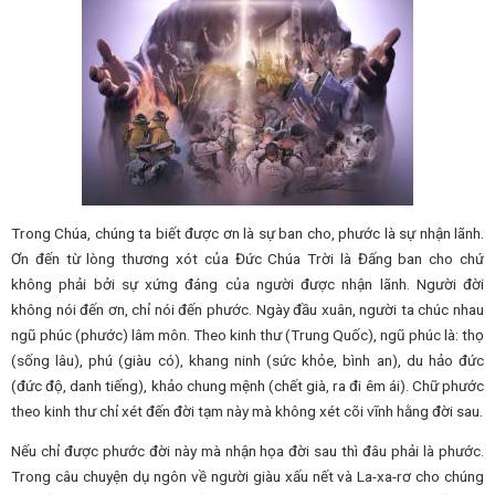
Trong Chúa, chúng ta biết được ơn là sự ban cho, phước là sự nhận lãnh.
Ơn đến từ lòng thương xót của Đức Chúa Trời là Đấng ban cho chứ
không phải bởi sự xứng đáng của người được nhận lãnh. Người đời
không nói đến ơn, chỉ nói đến phước. Ngày đầu xuân, người ta chúc nhau
ngũ phúc (phước) lâm môn. Theo kinh thư (Trung Quốc), ngũ phúc là: thọ
(sống lâu), phú (giàu có), khang ninh (sức khỏe, bình an), du hảo đức
(đức độ, danh tiếng), khảo chung mệnh (chết già, ra đi êm ái). Chữ phước
theo kinh thư chỉ xét đến đời tạm này mà không xét cõi vĩnh hằng đời sau.
Nếu chỉ được phước đời này mà nhận họa đời sau thì đâu phải là phước.
Trong câu chuyện dụ ngôn về người giàu xấu nết và La-xa-rơ cho chúng