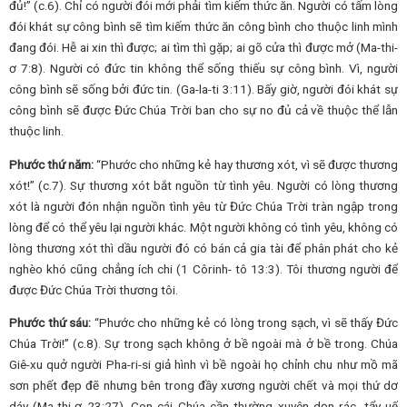
đủ!” (c.6). Chỉ có người đói mới phải tìm kiếm thức ăn. Người có tấm lòng
đói khát sự công bình sẽ tìm kiếm thức ăn công bình cho thuộc linh mình
đang đói. Hễ ai xin thì được; ai tìm thì gặp; ai gõ cửa thì được mở (Ma-thi-
ơ 7:8). Người có đức tin không thể sống thiếu sự công bình. Vì, người
công bình sẽ sống bởi đức tin. (Ga-la-ti 3:11). Bấy giờ, người đói khát sự
công bình sẽ được Đức Chúa Trời ban cho sự no đủ cả về thuộc thể lẫn
thuộc linh.
Phước thứ năm:
“Phước cho những kẻ hay thương xót, vì sẽ được thương
xót!” (c.7). Sự thương xót bắt nguồn từ tình yêu. Người có lòng thương
xót là người đón nhận nguồn tình yêu từ Đức Chúa Trời tràn ngập trong
lòng để có thể yêu lại người khác. Một người không có tình yêu, không có
lòng thương xót thì dầu người đó có bán cả gia tài để phân phát cho kẻ
nghèo khó cũng chẳng ích chi (1 Côrinh- tô 13:3). Tôi thương người để
được Đức Chúa Trời thương tôi.
Phước thứ sáu:
“Phước cho những kẻ có lòng trong sạch, vì sẽ thấy Đức
Chúa Trời!” (c.8). Sự trong sạch không ở bề ngoài mà ở bề trong. Chúa
Giê-xu quở người Pha-ri-si giả hình vì bề ngoài họ chỉnh chu như mồ mã
sơn phết đẹp đẽ nhưng bên trong đầy xương người chết và mọi thứ dơ
dáy (Ma-thi-ơ 23:27). Con cái Chúa cần thường xuyên dọn rác, tẩy uế