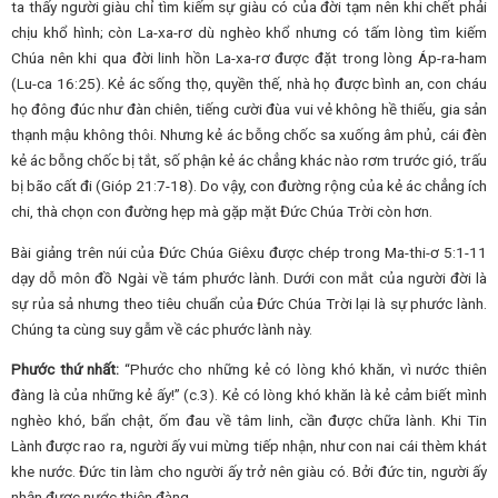
ta thấy người giàu chỉ tìm kiếm sự giàu có của đời tạm nên khi chết phải
chịu khổ hình; còn La-xa-rơ dù nghèo khổ nhưng có tấm lòng tìm kiếm
Chúa nên khi qua đời linh hồn La-xa-rơ được đặt trong lòng Áp-ra-ham
(Lu-ca 16:25). Kẻ ác sống thọ, quyền thế, nhà họ được bình an, con cháu
họ đông đúc như đàn chiên, tiếng cười đùa vui vẻ không hề thiếu, gia sản
thạnh mậu không thôi. Nhưng kẻ ác bỗng chốc sa xuống âm phủ, cái đèn
kẻ ác bỗng chốc bị tắt, số phận kẻ ác chẳng khác nào rơm trước gió, trấu
bị bão cất đi (Gióp 21:7-18). Do vậy, con đường rộng của kẻ ác chẳng ích
chi, thà chọn con đường hẹp mà gặp mặt Đức Chúa Trời còn hơn.
Bài giảng trên núi của Đức Chúa Giêxu được chép trong Ma-thi-ơ 5:1-11
dạy dỗ môn đồ Ngài về tám phước lành. Dưới con mắt của người đời là
sự rủa sả nhưng theo tiêu chuẩn của Đức Chúa Trời lại là sự phước lành.
Chúng ta cùng suy gẫm về các phước lành này.
Phước thứ nhất:
“Phước cho những kẻ có lòng khó khăn, vì nước thiên
đàng là của những kẻ ấy!” (c.3). Kẻ có lòng khó khăn là kẻ cảm biết mình
nghèo khó, bẩn chật, ốm đau về tâm linh, cần được chữa lành. Khi Tin
Lành được rao ra, người ấy vui mừng tiếp nhận, như con nai cái thèm khát
khe nước. Đức tin làm cho người ấy trở nên giàu có. Bởi đức tin, người ấy
nhận được nước thiên đàng.