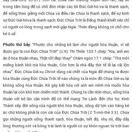
trong tấm lòng để có chỗ đón nhận các lời Đức Giê-hô-va là thanh sạch,
để sống theo giềng mối Chúa và điều răn Chúa là thanh sạch, để sự kính
sợ Đức Giê-hôva là thanh sạch. Đức Chúa Trời là Đấng thánh khiết nên chỉ
có người có lòng trong sạch mới gặp Ngài. Thiên đàng không có chỗ cho
kẻ ô uế.
Phước thứ bảy:
“Phước cho những kẻ làm cho người hòa thuận, vì sẽ
được gọi là con Đức Chúa Trời!” (c.9). Thi Thiên 133:1 chép: “Kìa, anh em
ăn ở hòa thuận nhau, Thật tốt đẹp thay!” Châm ngôn 17:1 chép: “Thà một
miếng bánh khô mà hòa thuận, Còn hơn là nhà đầy thịt tế lễ lại cãi lộn
nhau”. Đức Chúa Giê-xu Christ dùng cái chết của Ngài để chúng ta được
hòa thuận cùng Đức Chúa Trời; lẽ nào chúng ta là môn đồ Chúa Giê-xu lại
không sống hòa thuận. Kẻ gây bất hòa với anh em mình mà muốn hòa
thuận lại còn khó hơn chiếm một thành. Chúng ta cần nhịn nhục, sống hòa
thuận với kẻ lân cận mình để có thể mang Tin Lành đến cho họ. Kinh
Thánh xếp đời sống của người khó hòa thuận, sống dữ tợn vào hàng kẻ
ác chứ không phải là con cái của Đức Chúa Trời (2 Ti-mô-thê 3:3). Chúa
gọi những người sống thanh sạch, hòa thuận, tiết độ, nhu mì, đầy dẫy
lòng thương xót và bông trái lành là người có sự khôn ngoan từ trời ban