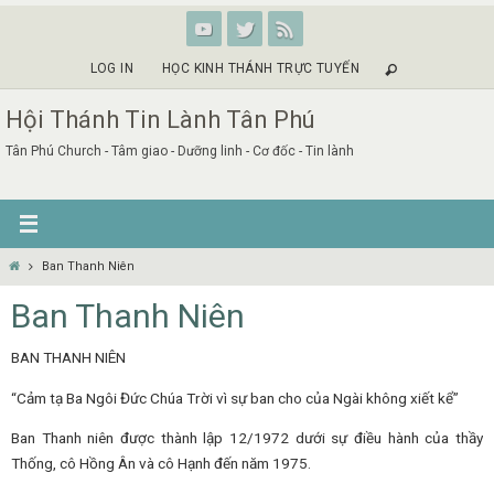
Skip
to
content
LOG IN
HỌC KINH THÁNH TRỰC TUYẾN
Hội Thánh Tin Lành Tân Phú
Tân Phú Church - Tâm giao - Dưỡng linh - Cơ đốc - Tin lành
Home
Ban Thanh Niên
Ban Thanh Niên
BAN THANH NIÊN
“Cảm tạ Ba Ngôi Đức Chúa Trời vì sự ban cho của Ngài không xiết kể”
Ban Thanh niên được thành lập 12/1972 dưới sự điều hành của thầy
Thống, cô Hồng Ân và cô Hạnh đến năm 1975.