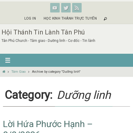
Skip
to
content
LOG IN
HỌC KINH THÁNH TRỰC TUYẾN
Hội Thánh Tin Lành Tân Phú
Tân Phú Church - Tâm giao - Dưỡng linh - Cơ đốc - Tin lành
Home
Tâm Giao
Archive by category "Dưỡng linh"
Category:
Dưỡng linh
Lời Hứa Phước Hạnh –