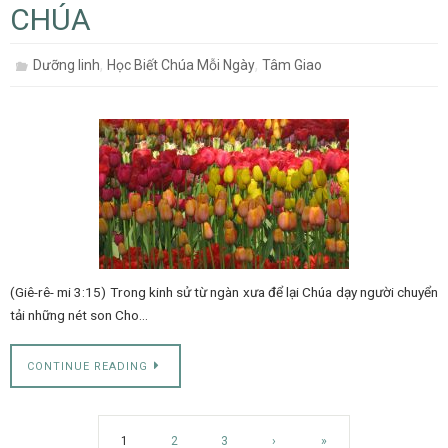
CHÚA
,
,
Dưỡng linh
Học Biết Chúa Mỗi Ngày
Tâm Giao
(Giê-rê- mi 3:15) Trong kinh sử từ ngàn xưa để lại Chúa dạy người chuyển
tải những nét son Cho…
CONTINUE READING
1
2
3
›
»