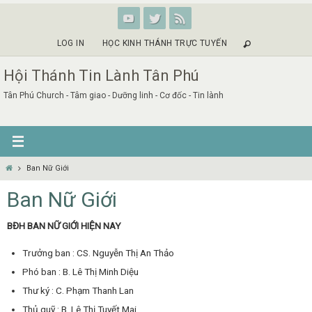
Skip
to
content
LOG IN
HỌC KINH THÁNH TRỰC TUYẾN
Hội Thánh Tin Lành Tân Phú
Tân Phú Church - Tâm giao - Dưỡng linh - Cơ đốc - Tin lành
Home
Ban Nữ Giới
Ban Nữ Giới
BĐH BAN NỮ GIỚI HIỆN NAY
Trưởng ban : CS. Nguyễn Thị An Thảo
Phó ban : B. Lê Thị Minh Diệu
Thư ký : C. Phạm Thanh Lan
Thủ quỹ : B. Lê Thị Tuyết Mai