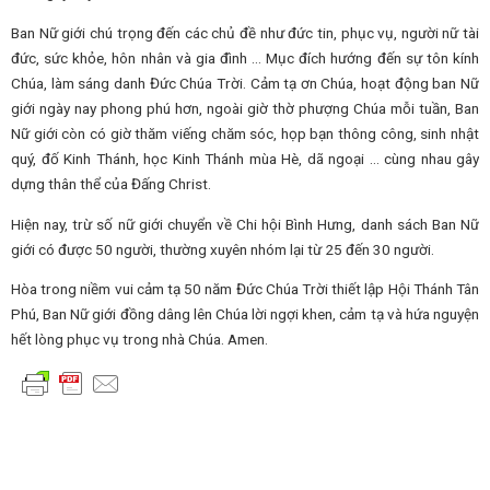
Ban Nữ giới chú trọng đến các chủ đề như đức tin, phục vụ, người nữ tài
đức, sức khỏe, hôn nhân và gia đình … Mục đích hướng đến sự tôn kính
Chúa, làm sáng danh Đức Chúa Trời. Cảm tạ ơn Chúa, hoạt động ban Nữ
giới ngày nay phong phú hơn, ngoài giờ thờ phượng Chúa mỗi tuần, Ban
Nữ giới còn có giờ thăm viếng chăm sóc, họp bạn thông công, sinh nhật
quý, đố Kinh Thánh, học Kinh Thánh mùa Hè, dã ngoại … cùng nhau gây
dựng thân thể của Đấng Christ.
Hiện nay, trừ số nữ giới chuyển về Chi hội Bình Hưng, danh sách Ban Nữ
giới có được 50 người, thường xuyên nhóm lại từ 25 đến 30 người.
Hòa trong niềm vui cảm tạ 50 năm Đức Chúa Trời thiết lập Hội Thánh Tân
Phú, Ban Nữ giới đồng dâng lên Chúa lời ngợi khen, cảm tạ và hứa nguyện
hết lòng phục vụ trong nhà Chúa. Amen.