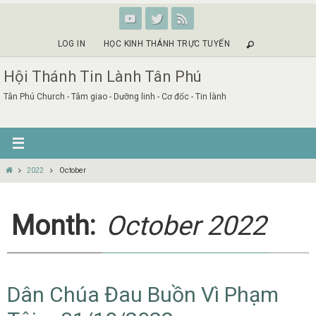
Skip
to
content
LOG IN
HỌC KINH THÁNH TRỰC TUYẾN
Hội Thánh Tin Lành Tân Phú
Tân Phú Church - Tâm giao - Dưỡng linh - Cơ đốc - Tin lành
Home
2022
October
Month:
October 2022
Dân Chúa Đau Buồn Vì Phạm