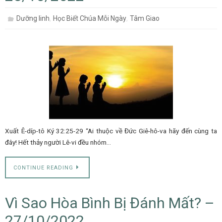
,
,
Dưỡng linh
Học Biết Chúa Mỗi Ngày
Tâm Giao
Xuất Ê-díp-tô Ký 32:25-29 “Ai thuộc về Đức Giê-hô-va hãy đến cùng ta
đây! Hết thảy người Lê-vi đều nhóm…
CONTINUE READING
Vì Sao Hòa Bình Bị Đánh Mất? –
27/10/2022