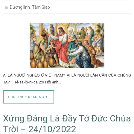
,
Dưỡng linh
Tâm Giao
AI LÀ NGƯỜI NGHÈO Ở VIỆT NAM? AI LÀ NGƯỜI LÂN CẬN CỦA CHÚNG
TA? 1 Tê-sa-lô-ni-ca 2:9 Hỡi anh…
CONTINUE READING
Xứng Đáng Là Đầy Tớ Đức Chúa
Trời – 24/10/2022