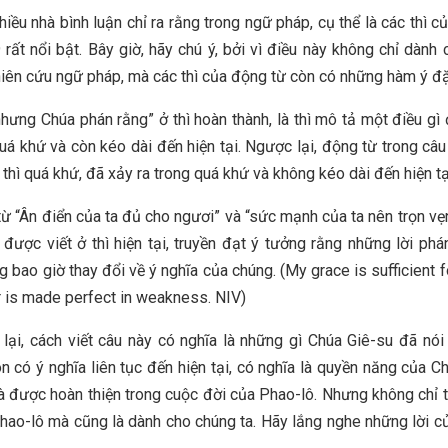
hiều nhà bình luận chỉ ra rằng trong ngữ pháp, cụ thể là các thì 
 rất nổi bật. Bây giờ, hãy chú ý, bởi vì điều này không chỉ dành
iên cứu ngữ pháp, mà các thì của động từ còn có những hàm ý đặ
hưng Chúa phán rằng” ở thì hoàn thành, là thì mô tả một điều gì
quá khứ và còn kéo dài đến hiện tại. Ngược lại, động từ trong câu 
 thì quá khứ, đã xảy ra trong quá khứ và không kéo dài đến hiện tạ
ừ “Ân điển của ta đủ cho ngươi” và “sức mạnh của ta nên trọn vẹ
 được viết ở thì hiện tại, truyền đạt ý tưởng rằng những lời phán
g bao giờ thay đổi về ý nghĩa của chúng. (My grace is sufficient f
is made perfect in weakness. NIV)
lại, cách viết câu này có nghĩa là những gì Chúa Giê-su đã nói
òn có ý nghĩa liên tục đến hiện tại, có nghĩa là quyền năng của C
và được hoàn thiện trong cuộc đời của Phao-lô. Nhưng không chỉ 
hao-lô mà cũng là dành cho chúng ta. Hãy lắng nghe những lời c