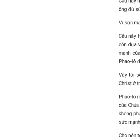
Câu nầy h
ông đủ sứ
Vì sức mạ
Câu nầy 
còn dựa v
mạnh của 
Phao-lô đ
Vậy tôi s
Christ ở t
Phao-lô m
của Chúa.
không phả
sức mạnh 
Cho nên t