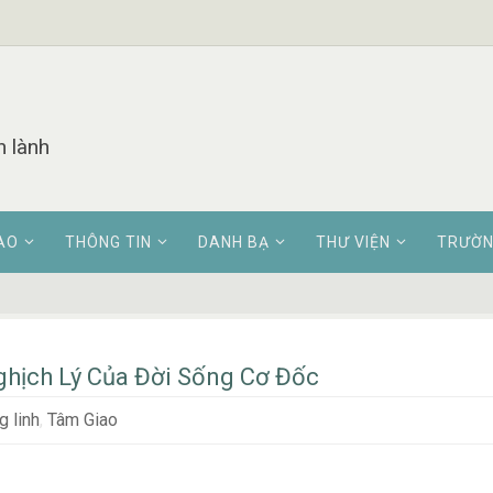
n lành
AO
THÔNG TIN
DANH BẠ
THƯ VIỆN
TRƯỜN
hịch Lý Của Đời Sống Cơ Đốc
 linh
,
Tâm Giao