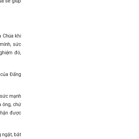
úa sẽ giúp
 Chúa khi
 mình, sức
nghiệm đó,
h của Đấng
m sức mạnh
a ông, chứ
 nhận được
 ngặt, bắt