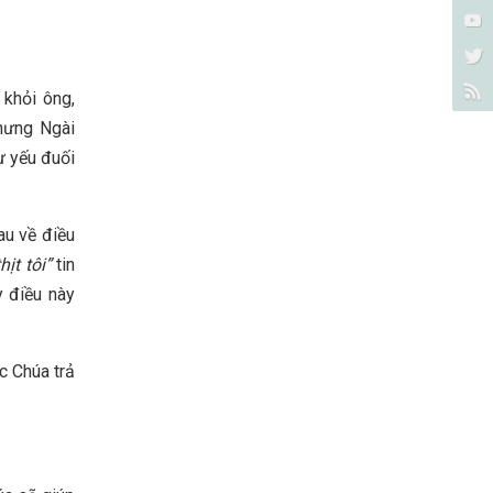
 khỏi ông,
Nhưng Ngài
ự yếu đuối
au về điều
hịt tôi
”
tin
y điều này
c Chúa trả