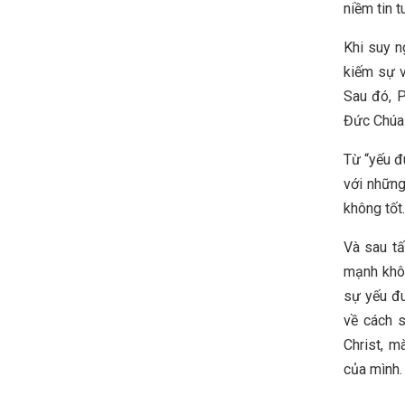
niềm tin t
Khi suy n
kiếm sự v
Sau đó, P
Đức Chúa 
Từ “yếu đ
với những
không tốt.
Và sau tấ
mạnh khôn
sự yếu đu
về cách 
Christ, m
của mình.