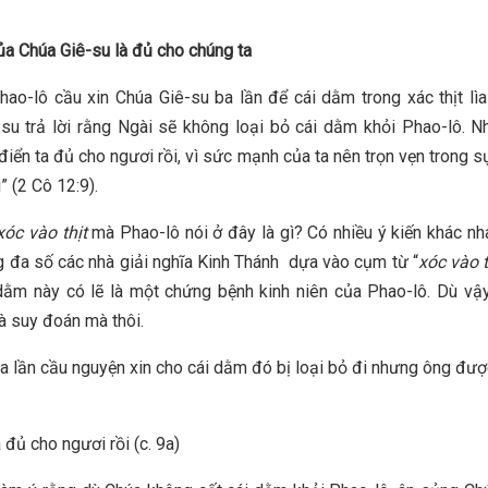
ủa Chúa Giê-su là đủ cho chúng ta
hao-lô cầu xin Chúa Giê-su ba lần để cái dằm trong xác thịt lìa
su trả lời rằng Ngài sẽ không loại bỏ cái dằm khỏi Phao-lô. 
 điển ta đủ cho ngươi rồi, vì sức mạnh của ta nên trọn vẹn trong s
” (2 Cô 12:9).
óc vào thịt
mà
Phao-lô nói ở đây là gì? Có nhiều ý kiến khác nh
 đa số các nhà giải nghĩa Kinh Thánh dựa vào cụm từ “
xóc vào t
dằm này có lẽ là một chứng bệnh kinh niên của Phao-lô. Dù vậ
là suy đoán mà thôi.
a lần cầu nguyện xin cho cái dằm đó bị loại bỏ đi nhưng ông đượ
 đủ cho ngươi rồi (c. 9a)