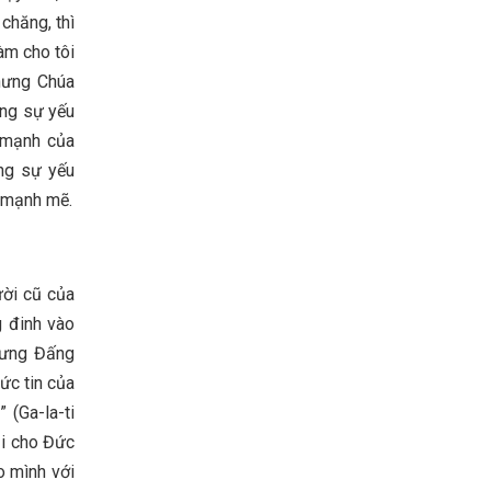
chăng, thì
làm cho tôi
Nhưng Chúa
ong sự yếu
c mạnh của
ong sự yếu
i mạnh mẽ.
ười cũ của
g đinh vào
nhưng Đấng
đức tin của
 (Ga-la-ti
ại cho Đức
o mình với