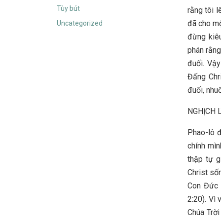
Tùy bút
rằng tôi 
đã cho một
Uncategorized
đừng kiêu
phán rằng
đuối. Vậy
Đấng Chri
đuối, nhuố
NGHỊCH L
Phao-lô đ
chính mìn
thập tự g
Christ sốn
Con Đức C
2:20). Vì
Chúa Trời