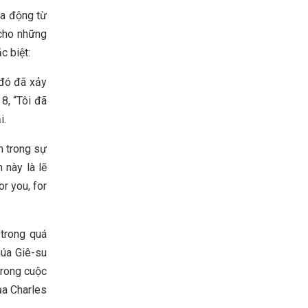
của động từ
 cho những
c biệt:
 đó đã xảy
8, “Tôi đã
i.
n trong sự
 này là lẽ
or you, for
 trong quá
húa Giê-su
trong cuộc
ủa Charles