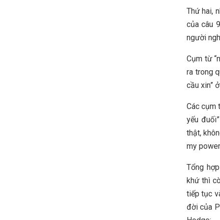
Thứ hai, n
của câu 9
người ngh
Cụm từ “n
ra trong 
cầu xin” ở
Các cụm t
yếu đuối”
thật, khôn
my power 
Tổng hợp 
khứ thì c
tiếp tục 
đời của P