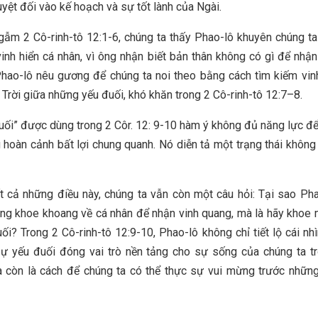
uyệt đối vào kế hoạch và sự tốt lành của Ngài.
gẫm 2 Cô-rinh-tô 12:1-6, chúng ta thấy Phao-lô khuyên chúng t
inh hiển cá nhân, vì ông nhận biết bản thân không có gì để nhận 
hao-lô nêu gương để chúng ta noi theo bằng cách tìm kiếm vin
Trời giữa những yếu đuối, khó khăn trong 2 Cô-rinh-tô 12:7–8.
uối” được dùng trong 2 Côr. 12: 9-10 hàm ý không đủ năng lực đ
 hoàn cảnh bất lợi chung quanh. Nó diễn tả một trạng thái khôn
t cả những điều này, chúng ta vẫn còn một câu hỏi: Tại sao Ph
g khoe khoang về cá nhân để nhận vinh quang, mà là hãy khoe 
ối? Trong 2 Cô-rinh-tô 12:9-10, Phao-lô không chỉ tiết lộ cái nh
sự yếu đuối đóng vai trò nền tảng cho sự sống của chúng ta t
à còn là cách để chúng ta có thể thực sự vui mừng trước nhữn