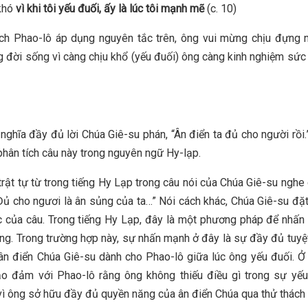
 khó
vì khi tôi yếu đuối, ấy là lúc tôi mạnh mẽ
(c. 10)
ách Phao-lô áp dụng nguyên tắc trên, ông vui mừng chịu đựng 
g đời sống vì càng chịu khổ (yếu đuối) ông càng kinh nghiệm sứ
 nghĩa đầy đủ lời Chúa Giê-su phán, “Ân điển ta đủ cho người rồi.
phân tích câu này trong nguyên ngữ Hy-lạp.
 trật tự từ trong tiếng Hy Lạp trong câu nói của Chúa Giê-su nghe
“Đủ cho ngươi là ân sủng của ta…” Nói cách khác, Chúa Giê-su đặt
c của câu. Trong tiếng Hy Lạp, đây là một phương pháp để nhấ
ng. Trong trường hợp này, sự nhấn mạnh ở đây là sự đầy đủ tuyệ
ân điển Chúa Giê-su dành cho Phao-lô giữa lúc ông yếu đuối. Ở
ảo đảm với Phao-lô rằng ông không thiếu điều gì trong sự yếu
vì ông sở hữu đầy đủ quyền năng của ân điển Chúa qua thử thách 