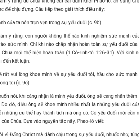
àm ý rằng dù Chúa không cất cái dằm khỏi Phao-lô, ân sủng Ch
c để chịu đựng. Câu tiếp theo giải thích điều nầy:
nh của ta nên trọn vẹn trong sự yếu đuối (c. 9b)
hàm ý rằng, con người không thể nào kinh nghiệm sức mạnh của
ào sức mình. Chỉ khi nào chấp nhận hoàn toàn sự yếu đuối của
Chúa mới thể hiện hoàn toàn (1 Cô-rinh-tô 1:26-31). Với kinh 
i đến kết luận:
ẽ rất vui lòng khoe mình về sự yếu đuối tôi, hầu cho sức mạn
rong tôi (c. 9c)
uốn nói, khi càng nhận là mình yếu đuối, ông sẽ càng nhận thê
 Do đó, điều ông sẽ khoe mình nhiều nhất là những yếu đuối củ
i những ưu thế hay thành tích mà ông có. Có yếu đuối mới cần
của Chúa. Dựa vào nguyên tắc nầy, Phao-lô viết:
ôi vì Đấng Christ mà đành chịu trong sự yếu đuối, nhuốc nhơ, túng