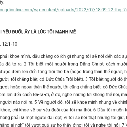
y:
huongdionline.com/wp-content/uploads/2022/07/18.09-22-thg-7
ÔI YẾU ĐUỐI, ẤY LÀ LÚC TÔI MẠNH MẼ
. 12:1-10
 phải khoe mình, dầu chẳng có ích gì nhưng tôi sẽ nói đến các sự
a đã tỏ ra. 2 Tôi biết một người trong Đấng Christ, cách mư
 được đem lên đến từng trời thứ ba (hoặc trong thân thể người, 
gười, tôi chẳng biết, có Đức Chúa Trời biết). 3 Tôi biết người đó 
gười, hoặc ngoài thân thể người, tôi cũng chẳng biết, có Đức Chúa
m lên đến chốn Ba-ra-đi, ở đó, nghe những lời không thể nói, m
người nào nói ra. 5 Về người đó, tôi sẽ khoe mình nhưng về chính
 khoe, chỉ khoe về sự yếu đuối của tôi mà thôi. 6 Dầu tôi muốn 
hông phải là một người dại dột, vì tôi sẽ nói thật nhưng tôi giữ,
hẳng ai nghĩ tôi vượt quá sự họ thấy ở nơi tôi và nghe tôi nói. 7 