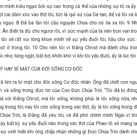
lên mình kiêu ngạo bởi sự cao trọng cả thể của những sự tỏ ra ấy 
 cái dằm xóc vào thịt tôi, tức là quỉ sứ của Sa-tan, để vả tôi và 
 ngạo. 8 Đã ba lần tôi cầu nguyện Chúa cho nó lìa xa tôi. 9 
: Ân điển ta đủ cho ngươi rồi, vì sức mạnh của ta nên trọn vẹn tr
 tôi sẽ rất vui lòng khoe mình về sự yếu đuối tôi, hầu cho sứ
st ở trong tôi. 10 Cho nên tôi vì Đấng Christ mà đành chịu tr
c nhơ, túng ngặt, bắt bớ, khốn khó vì khi tôi yếu đuối, ấy là lúc tô
Ý HAY BÍ MẬT CỦA ĐỜI SỐNG CƠ ĐỐC
ã tìm ra bí mật cho đời sống Cơ đốc nhân. Ộng đã chết con ng
h và sống trong đức tin của Con Đức Chúa Trời. “Tôi đã bị đón
iá với Đấng Christ, mà tôi sống, không phải là tôi sống nữa, 
g trong tôi; nay tôi còn sống trong xác thịt, ấy là tôi sống trong 
húa Trời, là Đấng đã yêu tôi, và đã phó chính mình Ngài vì tôi”
 vậy bất kỳ sự yếu đuối nào trong xác thịt của Phao-lô sẽ mang l
 sự vinh hiển khi ông chấp nhận những gì Đức Chúa Trời dành ch