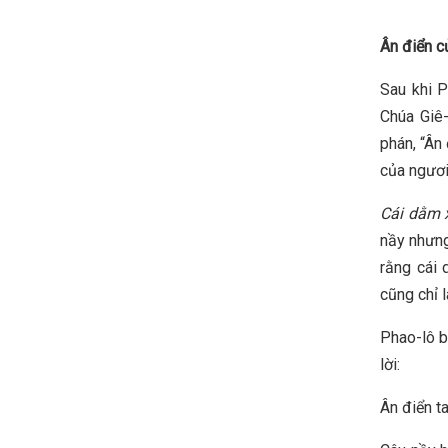
Ân điển c
Sau khi P
Chúa Giê-
phán, “Ân
của ngươi
Cái dằm x
nầy nhưng
rằng cái 
cũng chỉ 
Phao-lô b
lời:
Ân điển ta