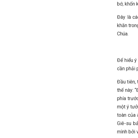
bớ, khốn
Đây là c
khăn tron
Chúa.
Để hiểu ý
cần phải 
Đầu tiên,
thế này: 
phía trướ
một ý tưở
toàn của 
Giê-su b
mình bởi 