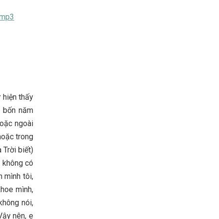
.mp3
 hiện thấy
ời bốn năm
hoặc ngoài
(hoặc trong
 Trời biết)
à không có
 mình tôi,
khoe mình,
 không nói,
Vậy nên, e