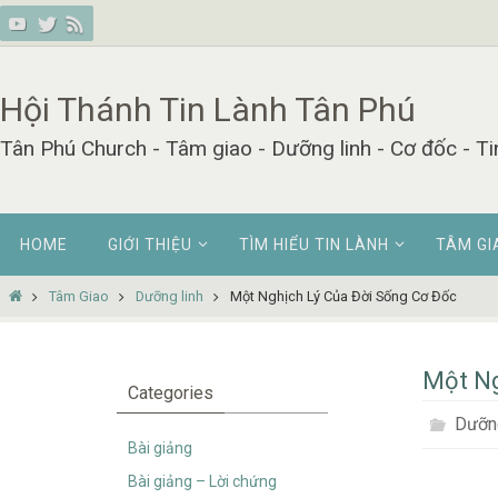
Skip
to
content
Hội Thánh Tin Lành Tân Phú
Tân Phú Church - Tâm giao - Dưỡng linh - Cơ đốc - Ti
Skip
HOME
GIỚI THIỆU
TÌM HIỂU TIN LÀNH
TÂM GI
to
content
Home
Tâm Giao
Dưỡng linh
Một Nghịch Lý Của Đời Sống Cơ Đốc
Một Ng
Categories
Dưỡng
Bài giảng
Bài giảng – Lời chứng