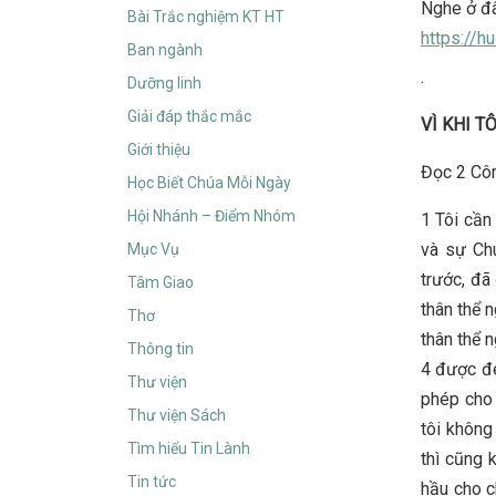
Nghe ở đâ
Bài Trắc nghiệm KT HT
https://
Ban ngành
.
Dưỡng linh
Giải đáp thắc mắc
VÌ KHI T
Giới thiệu
Đọc 2 Côr
Học Biết Chúa Mỗi Ngày
Hội Nhánh – Điểm Nhóm
1 Tôi cần
và sự Chú
Mục Vụ
trước, đã
Tâm Giao
thân thể n
Thơ
thân thể n
Thông tin
4 được đe
Thư viện
phép cho 
Thư viện Sách
tôi không
Tìm hiểu Tin Lành
thì cũng k
Tin tức
hầu cho c