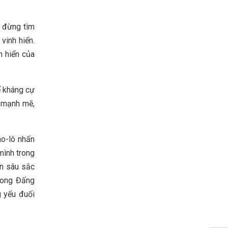
a đừng tìm
vinh hiển.
h hiển của
ể kháng cự
g mạnh mẽ,
ao-lô nhấn
mình trong
ìn sâu sắc
rong Đấng
g yếu đuối