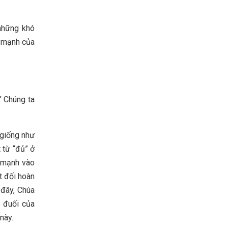
những khó
c mạnh của
” Chúng ta
 giống như
 từ “đủ” ở
n mạnh vào
t đối hoàn
 đây, Chúa
 đuối của
này.