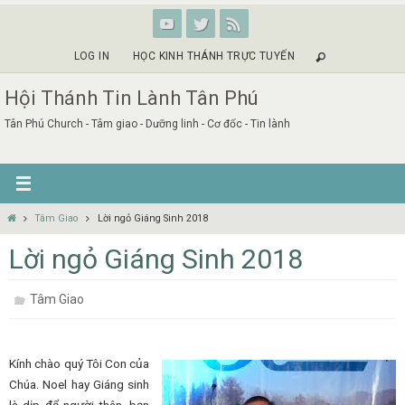
Skip
to
content
LOG IN
HỌC KINH THÁNH TRỰC TUYẾN
Hội Thánh Tin Lành Tân Phú
Tân Phú Church - Tâm giao - Dưỡng linh - Cơ đốc - Tin lành
Home
Tâm Giao
Lời ngỏ Giáng Sinh 2018
Lời ngỏ Giáng Sinh 2018
Tâm Giao
Kính chào quý Tôi Con của
Chúa. Noel hay Giáng sinh