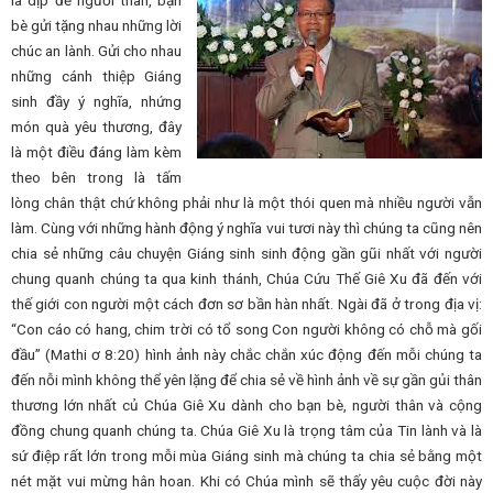
là dịp để người thân, bạn
bè gửi tặng nhau những lời
chúc an lành. Gửi cho nhau
những cánh thiệp Giáng
sinh đầy ý nghĩa, nhứng
món quà yêu thương, đây
là một điều đáng làm kèm
theo bên trong là tấm
lòng chân thật chứ không phải như là một thói quen mà nhiều người vẫn
làm. Cùng với những hành động ý nghĩa vui tươi này thì chúng ta cũng nên
chia sẻ những câu chuyện Giáng sinh sinh động gần gũi nhất với người
chung quanh chúng ta qua kinh thánh, Chúa Cứu Thế Giê Xu đã đến với
thế giới con người một cách đơn sơ bần hàn nhất. Ngài đã ở trong địa vị:
“Con cáo có hang, chim trời có tổ song Con người không có chỗ mà gối
đầu” (Mathi ơ 8:20) hình ảnh này chắc chắn xúc động đến mỗi chúng ta
đến nỗi mình không thể yên lặng để chia sẻ về hình ảnh về sự gần gủi thân
thương lớn nhất củ Chúa Giê Xu dành cho bạn bè, người thân và cộng
đồng chung quanh chúng ta. Chúa Giê Xu là trọng tâm của Tin lành và là
sứ điệp rất lớn trong mỗi mùa Giáng sinh mà chúng ta chia sẻ bằng một
nét mặt vui mừng hân hoan. Khi có Chúa mình sẽ thấy yêu cuộc đời này