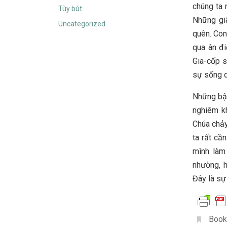
chúng ta 
Tùy bút
Những gi
Uncategorized
quên. Con
qua ân đi
Gia-cốp s
sự sống d
Những bậc
nghiêm k
Chúa chảy
ta rất cầ
mình làm 
nhường, h
Đây là sự
Book