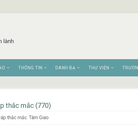
n lành
AO
THÔNG TIN
DANH BẠ
THƯ VIỆN
TRƯỜN
áp thắc mắc (770)
đáp thắc mắc
,
Tâm Giao