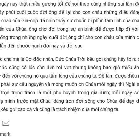
ngày nay thật nhiều gương tốt để noi theo cùng những sai lầm để
ây phút cuối cuộc đời ông để lại cho con cháu những điều đán
 cháu của Gia-cốp đã nhìn thấy sự chuẩn bị phần tâm linh của ch
ển của Chúa, ông chờ đợi trong sự an bình để được tiếp đi với
ống trong những ngày cuối đời ông chỉ cho con cháu của mình
ẫn đến phước hạnh đời này và đời sau.
 cha mẹ là Cơ-đốc nhân, Đức Chúa Trời kêu gọi chúng hãy tỏ ra
hắc cũng có lúc cần đến roi vọt nhưng không bao giờ thiếu ân
 đến với chúng nó qua tấm lòng của chúng ta. Để làm được điều 
n phải sự cầu nguyện và mong muốn ơn Chúa mỗi ngày thì Ngài 
trọn trọng trách là một phụ huynh trong gia đình; mỗi ngày 
ạ mình trước mặt Chúa, dâng trọn đời sống cho Chúa để dạy d
 kêu gọi cao cả và cũng là trách nhiệm của mỗi chúng ta.
mark
.