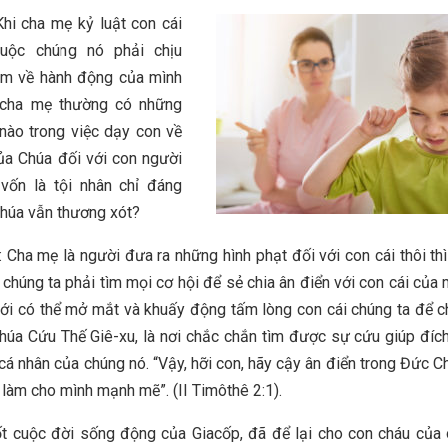
Khi cha mẹ kỷ luật con cái
uộc chúng nó phải chịu
iệm về hành động của mình
 cha mẹ thường có những
 nào trong việc dạy con về
ủa Chúa đối với con người
 vốn là tội nhân chỉ đáng
húa vẫn thương xót?
 Cha mẹ là người đưa ra những hình phạt đối với con cái thôi th
chúng ta phải tìm mọi cơ hội để sẻ chia ân điển với con cái của m
ới có thể mở mắt và khuấy động tấm lòng con cái chúng ta để 
húa Cứu Thế Giê-xu, là nơi chắc chắn tìm được sự cứu giúp đíc
cá nhân của chúng nó. “Vậy, hỡi con, hãy cậy ân điển trong Đức C
 làm cho mình mạnh mẽ”. (II Timôthê 2:1).
t cuộc đời sống động của Giacốp, đã để lại cho con cháu của