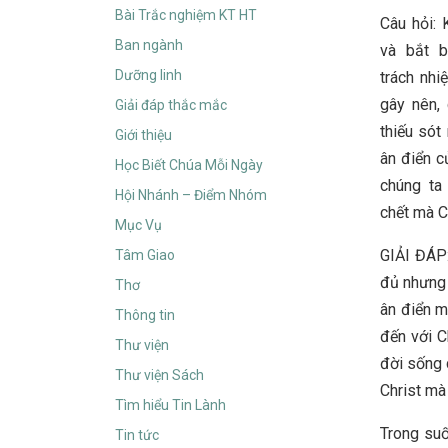
Bài Trắc nghiệm KT HT
Câu hỏi: 
Ban ngành
và bắt b
Dưỡng linh
trách nh
gây nên,
Giải đáp thắc mắc
thiếu sót
Giới thiệu
ân điển c
Học Biết Chúa Mỗi Ngày
chúng ta
Hội Nhánh – Điểm Nhóm
chết mà C
Mục Vụ
GIẢI ĐÁP:
Tâm Giao
đủ nhưng 
Thơ
ân điển m
Thông tin
đến với C
Thư viện
đời sống 
Thư viện Sách
Christ mà
Tìm hiểu Tin Lành
Trong suố
Tin tức