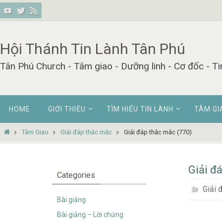
Skip
to
content
Hội Thánh Tin Lành Tân Phú
Tân Phú Church - Tâm giao - Dưỡng linh - Cơ đốc - Ti
Skip
HOME
GIỚI THIỆU
TÌM HIỂU TIN LÀNH
TÂM GI
to
content
Home
Tâm Giao
Giải đáp thắc mắc
Giải đáp thắc mắc (770)
Giải đ
Categories
Giải 
Bài giảng
Bài giảng – Lời chứng