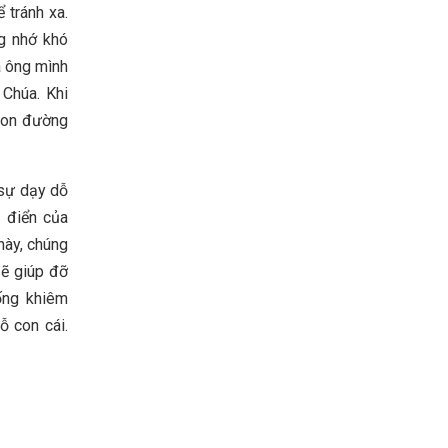
 tránh xa.
g nhớ khó
a ông mình
 Chúa. Khi
 con đường
 sự dạy dỗ
 điển của
này, chúng
sẽ giúp đỡ
sống khiêm
ỗ con cái.