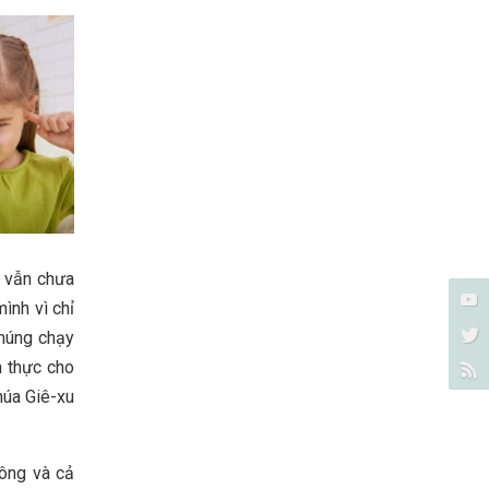
ì vẫn chưa
ình vì chỉ
chúng chạy
h thực cho
húa Giê-xu
 ông và cả