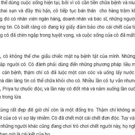
thể dừng cuộc sống hiện tại, bởi vì cô cần tiền chữa bệnh và ní
chai sạn và đầy thù hận, cô tiếp tục bán thân cho hàng trăm 
ng đó có nhân viên ngân hàng, doanh nhân và bác sĩ, những ngườ
hông tin. Cô biết rằng cô đang ký giấy đảm bảo cho cái chết của 
g cô đã chìm ngập trong tuyệt vọng, và cuộc sống của cô đã mất 
, cô không thể che giấu chiếc mặt nạ bệnh tật của mình. Nhữn
khắp người cô. Cô đành phải dùng đến những phương pháp liều 
 căn bệnh, thậm chí cô đã luộc một con cóc và uống lấy nước
mà dân làng tin có thể chữa khỏi cho cô. Nhiều lần cô tự vẫn nhưng
, Priya tự chuốc độc, và lần này cô đốt nhà và nằm xuống lần cuối
 trong lửa.
từng rất đẹp đẽ giờ chỉ còn là một đống tro. Thậm chí không 
ốt của cô vì sợ lây nhiễm. Cô đã chết một cái chết đơn độc. Tuy vậ
 những người khác cũng đang chơi trò chơi chết người này, họ ng
ao giờ là cái kết của họ.