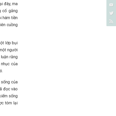
ại đây, ma
ng cố gắng
i hám tiền
điên cuồng
ột lớp bụi
 một người
 luận rằng
ô nhục của
ó.
h sống của
đã đọc vào
 kiếm sống
ợc tóm lại