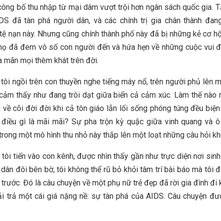
ông bố thu nhập từ mại dâm vượt trội hơn ngân sách quốc gia. T
DS đã tàn phá người dân, và các chính trị gia chân thành đa
 tệ nạn này. Nhưng cũng chính thành phố này đã bị những kẻ cơ hộ
 họ đã đem vô số con người đến và hứa hẹn về những cuộc vui 
 mãn mọi thèm khát trên đời.
 tôi ngồi trên con thuyền nghe tiếng máy nổ, trên người phủ lên m
 cảm thấy như đang trôi dạt giữa biển cả cảm xúc. Làm thế nào
i về cõi đời đời khi cả tôn giáo lẫn lối sống phóng túng đều biện
điều gì là mãi mãi? Sự pha trộn kỳ quặc giữa vinh quang và 
 trong một mô hình thu nhỏ này thắp lên một loạt những câu hỏi kh
 tôi tiến vào con kênh, được nhìn thấy gần như trực diện nơi sin
dân đôi bên bờ, tôi không thể rũ bỏ khỏi tâm trí bài báo mà tôi 
trước. Đó là câu chuyện về một phụ nữ trẻ đẹp đã rời gia đình đi
ải trả một cái giá nặng nề: sự tàn phá của AIDS. Câu chuyện đư