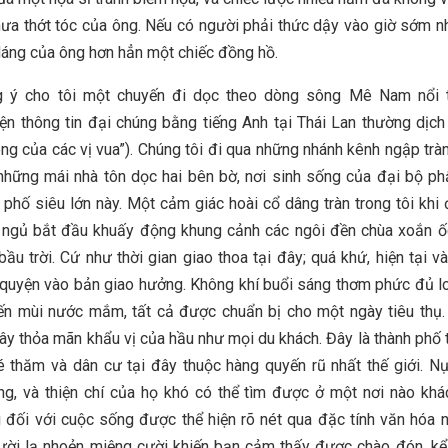
hưa thớt tóc của ông. Nếu có người phải thức dậy vào giờ sớm n
dáng của ông hơn hẳn một chiếc đồng hồ.
 ý cho tôi một chuyến đi dọc theo dòng sông Mê Nam nổi t
ện thông tin đại chúng bằng tiếng Anh tại Thái Lan thường dịc
ông của các vị vua”). Chúng tôi đi qua những nhánh kênh ngập trà
hững mái nhà tôn dọc hai bên bờ, nơi sinh sống của đại bộ p
 phố siêu lớn này. Một cảm giác hoài cổ dâng tràn trong tôi kh
 ngủ bắt đầu khuấy động khung cảnh các ngôi đền chùa xoắn ố
bầu trời. Cứ như thời gian giao thoa tại đây; quá khứ, hiện tại và
quyện vào bản giao hưởng. Không khí buổi sáng thơm phức đủ lo
ến mùi nước mắm, tất cả được chuẩn bị cho một ngày tiêu thụ.
đây thỏa mãn khẩu vị của hầu như mọi du khách. Đây là thành phố 
 thăm và dân cư tại đây thuộc hàng quyến rũ nhất thế giới. Nụ
g, và thiện chí của họ khó có thể tìm được ở một nơi nào khá
i đối với cuộc sống được thể hiện rõ nét qua đặc tính văn hóa n
ời lạ nhoẻn miệng cười khiến bạn cảm thấy được chào đón, kể