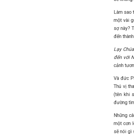
Làm sao t
một vài g
sợ này? T
đến thành
Lạy Chúa
đến với N
cảnh tươn
Và đức Ph
Thú vị th
(tên khi 
đường tìm
Những câu
một cơn l
sẽ nói gì