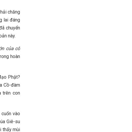
Phải chăng
g lai đáng
 đã chuyển
bản này.
ớn của cô
trong hoàn
 đạo Phật?
-đa Cồ-đàm
à trên con
ị cuốn vào
húa Giê-su
i thấy mùi