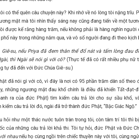
ôi có thể quên câu chuyện này? Khi nhớ về nó lòng tôi nặng trĩu. 
ương mặt mà tôi nhìn thấy sáng nay cũng đang tiến về một tươn
ôi được kể rằng hàng trăm, nếu không phải là hàng nghìn người
 phố này trong những năm qua, và vô số người đang đi theo kịch 
 Giê-su, nếu Priya đã đem thân thể đổ nát và tấm lòng đau đ
gài, thì Ngài sẽ nói gì với cô?
(Thực tế đã có rất nhiều phụ nữ 
g tự đã đến với Đức Chúa Giê-su.)
ật đã nói gì với cô, vì đây là nơi có 95 phần trăm dân số theo
ay, những ngương mặt đau khổ chính là điều đã khiến Tất-đạt
sanh ra của đức Phật) tìm kiếm câu trả lời cho sự sầu khổ, v
 kiếm câu trả lời đó, ngài đã trở thành đức Phật, “Bậc Giác Ngộ.”
 hỏi như một thác nước tuôn tràn trong tôi, còn tâm trí tôi thì b
ốc của những câu trả lời khả thi. Tôi tự hỏi, đức Phật và Đức C
với nhau
nếu họ cùng ngồi trên chiếc thuyền này với tôi, cùng ngử