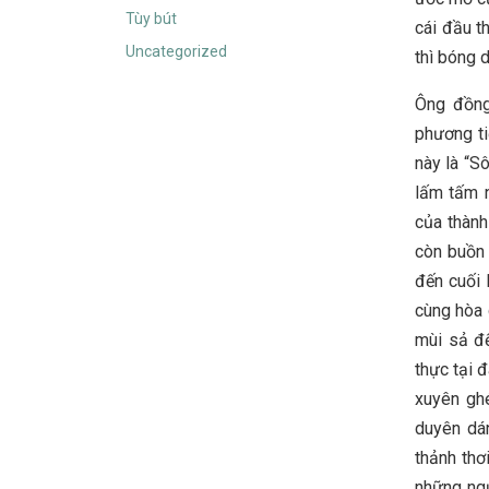
Tùy bút
cái đầu t
Uncategorized
thì bóng 
Ông đồng
phương ti
này là “S
lấm tấm n
của thành
còn buồn
đến cuối 
cùng hòa 
mùi sả đ
thực tại 
xuyên ghé
duyên dán
thảnh thơ
những ngư