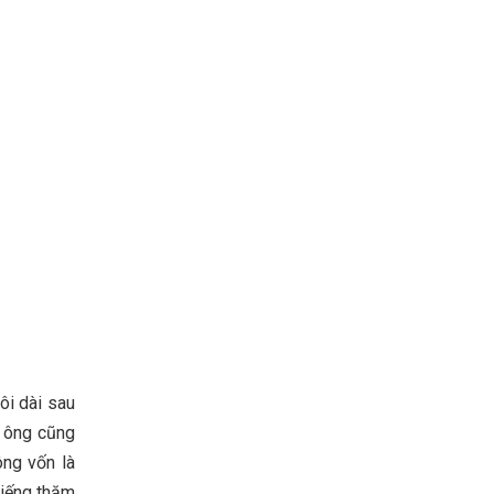
ôi dài sau
a ông cũng
ông vốn là
viếng thăm