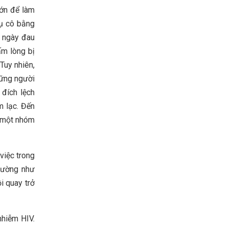
lớn để làm
dụ cô bằng
i ngày đau
ấm lòng bị
Tuy nhiên,
hững người
 đích lệch
m lạc. Đến
i một nhóm
việc trong
 dường như
i quay trở
nhiễm HIV.