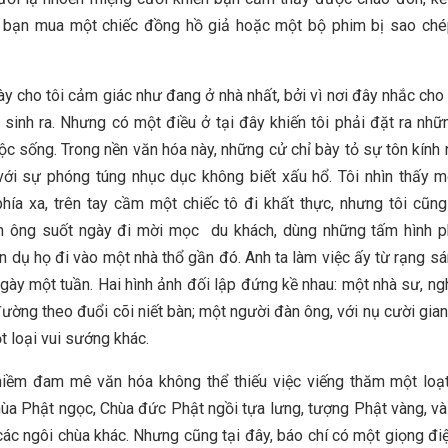
 bạn mua một chiếc đồng hồ giả hoặc một bộ phim bị sao ché
ày cho tôi cảm giác như đang ở nhà nhất, bởi vì nơi đây nhắc cho 
ã sinh ra. Nhưng có một điều ở tại đây khiến tôi phải đặt ra nhữ
ộc sống. Trong nền văn hóa này, những cử chỉ bày tỏ sự tôn kính
với sự phóng túng nhục dục không biết xấu hổ. Tôi nhìn thấy 
hía xa, trên tay cầm một chiếc tô đi khất thực, nhưng tôi cũn
n ông suốt ngày đi mời mọc du khách, dùng những tấm hình p
 dụ họ đi vào một nhà thổ gần đó. Anh ta làm việc ấy từ rạng sá
ngày một tuần. Hai hình ảnh đối lập đứng kề nhau: một nhà sư, n
đường theo đuổi cõi niết bàn; một người đàn ông, với nụ cười gian
t loại vui sướng khác.
niềm đam mê văn hóa không thể thiếu việc viếng thăm một loạ
ùa Phật ngọc, Chùa đức Phật ngồi tựa lưng, tượng Phật vàng, v
các ngôi chùa khác. Nhưng cũng tại đây, báo chí có một giọng đi