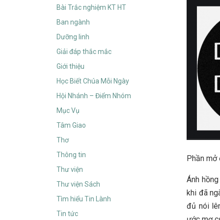
Bài Trắc nghiệm KT HT
Ban ngành
Dưỡng linh
Giải đáp thắc mắc
Giới thiệu
Học Biết Chúa Mỗi Ngày
Hội Nhánh – Điểm Nhóm
Mục Vụ
Tâm Giao
Thơ
Thông tin
Phần mở 
Thư viện
Ánh hồng 
Thư viện Sách
khi đã ng
Tìm hiểu Tin Lành
đủ nói lê
Tin tức
ước mơ củ