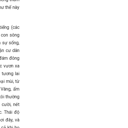
hư thế này
iếng (các
h con sông
n sự sống,
hận cư dân
i đám đông
c vươn xa
 tương lai
ại mùi, từ
 Vâng, ẩm
tôi thường
 cười, nét
c. Thái độ
ơi đây, và
 cả khi họ