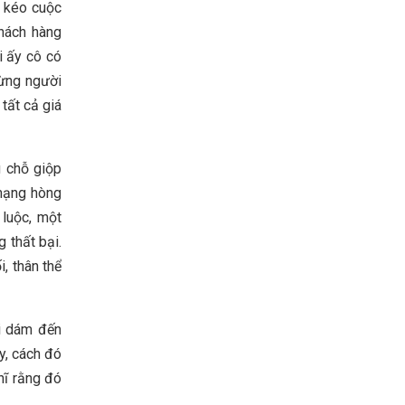
u kéo cuộc
khách hàng
i ấy cô có
từng người
tất cả giá
g chỗ giộp
mạng hòng
 luộc, một
 thất bại.
, thân thể
ai dám đến
y, cách đó
hĩ rằng đó