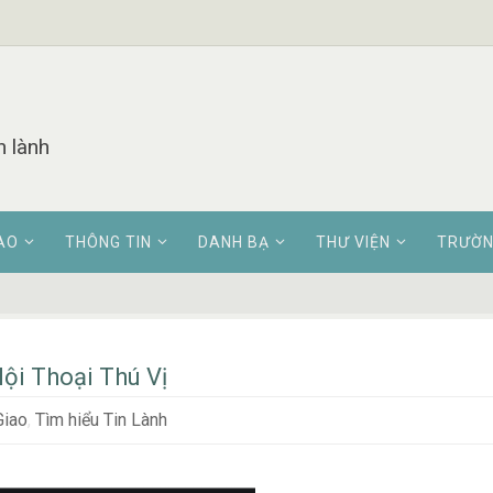
n lành
AO
THÔNG TIN
DANH BẠ
THƯ VIỆN
TRƯỜN
ội Thoại Thú Vị
Giao
,
Tìm hiểu Tin Lành