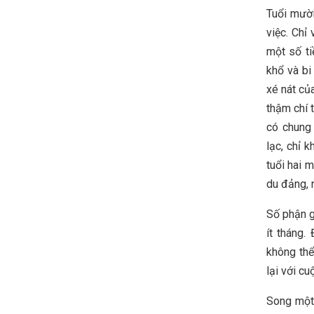
Tuổi mười
việc. Chỉ
một số ti
khổ và bi
xé nát củ
thậm chí 
có chung 
lạc, chỉ 
tuổi hai 
du đảng, 
Số phận g
ít tháng.
không thể
lại với c
Song một 