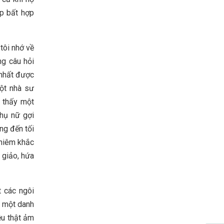
p bất hợp
tôi nhớ về
ng câu hỏi
 nhất được
một nhà sư
g thấy một
hụ nữ gợi
ng đến tối
ghiêm khắc
 giảo, hứa
t các ngôi
à một danh
ệu thật ảm