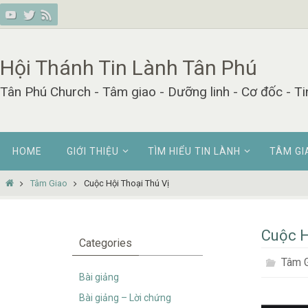
Skip
to
content
Hội Thánh Tin Lành Tân Phú
Tân Phú Church - Tâm giao - Dưỡng linh - Cơ đốc - Ti
Skip
HOME
GIỚI THIỆU
TÌM HIỂU TIN LÀNH
TÂM GI
to
content
Home
Tâm Giao
Cuộc Hội Thoại Thú Vị
Cuộc H
Categories
Tâm 
Bài giảng
Bài giảng – Lời chứng