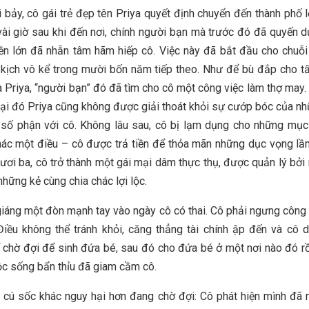
 bảy, cô gái trẻ đẹp tên Priya quyết định chuyển đến thành phố 
 vài giờ sau khi đến nơi, chính người bạn mà trước đó đã quyến 
ền lớn đã nhẫn tâm hãm hiếp cô. Việc này đã bắt đầu cho chuỗ
 kịch vô kể trong mười bốn năm tiếp theo. Như để bù đắp cho t
a Priya, “người bạn” đó đã tìm cho cô một công việc làm thợ may. 
tại đó Priya cũng không được giải thoát khỏi sự cướp bóc của n
số phận với cô. Không lâu sau, cô bị lạm dụng cho những mục
khác một điều – cô được trả tiền để thỏa mãn những dục vọng lầ
mươi ba, cô trở thành một gái mại dâm thực thụ, được quản lý bở
những kẻ cùng chia chác lợi lộc.
iáng một đòn mạnh tay vào ngày cô có thai. Cô phải ngưng công 
 Điều không thể tránh khỏi, căng thẳng tài chính ập đến và cô
 chờ đợi để sinh đứa bé, sau đó cho đứa bé ở một nơi nào đó rồ
uộc sống bẩn thỉu đã giam cầm cô.
cú sốc khác nguy hại hơn đang chờ đợi: Cô phát hiện mình đã 