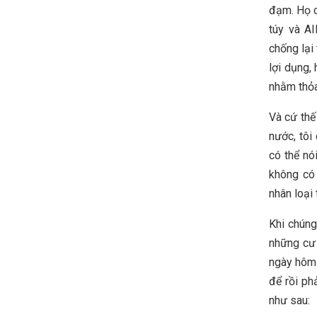
đạm. Họ c
túy và AI
chống lại
lợi dụng,
nhằm thỏa
Và cứ thế
nước, tôi
có thể nó
không có 
nhân loại
Khi chúng
những cư 
ngày hôm 
để rồi ph
như sau: