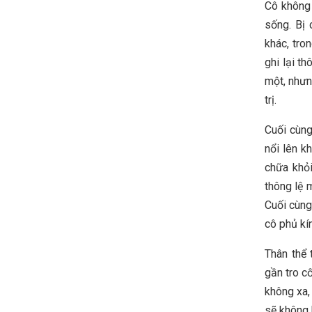
Cô không 
sống. Bị 
khác, tro
ghi lại t
một, nhưn
trị.
Cuối cùng
nổi lên 
chữa khỏi
thông lệ 
Cuối cùng
cô phủ kín
Thân thể 
gần tro c
không xa,
sẽ không b