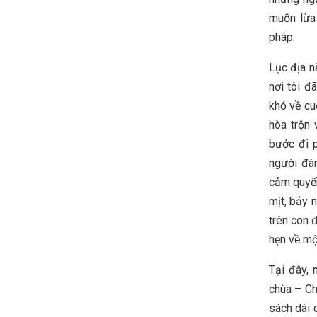
muốn lừa
pháp.
Lục địa n
nơi tôi đ
khó về cu
hòa trộn 
bước đi p
người đà
cảm quyến
mịt, bảy 
trên con 
hẹn về mộ
Tại đây, 
chùa – Ch
sách dài 