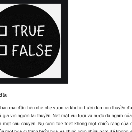
đầu
ban mai đầu tiên nhè nhẹ vươn ra khi tôi bước lên con thuyền đu
ã giá với người lái thuyền. Nét mặt vui tươi và nước da ngâm củ
n một câu chuyện. Nụ cười toe toét không một chiếc răng của 
a một họa sĩ tranh biếm họa, và chiếc lược nhiều năm đã không 