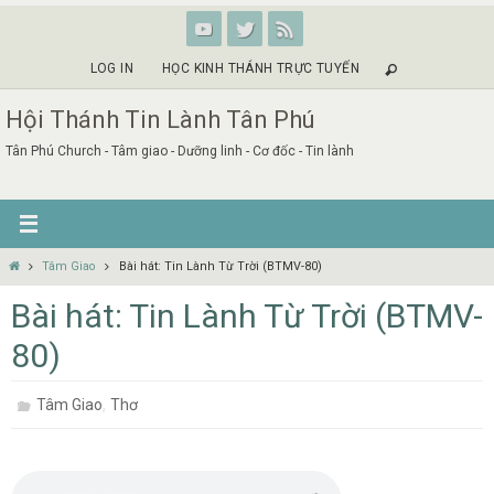
Skip
to
content
LOG IN
HỌC KINH THÁNH TRỰC TUYẾN
Hội Thánh Tin Lành Tân Phú
Tân Phú Church - Tâm giao - Dưỡng linh - Cơ đốc - Tin lành
Home
Tâm Giao
Bài hát: Tin Lành Từ Trời (BTMV-80)
Bài hát: Tin Lành Từ Trời (BTMV-
80)
,
Tâm Giao
Thơ