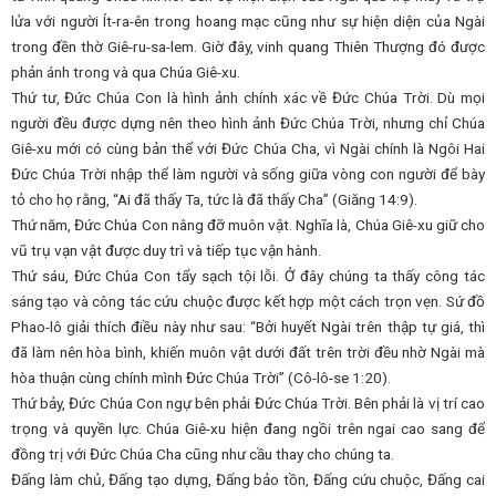
lửa với người Ít-ra-ên trong hoang mạc cũng như sự hiện diện của Ngài
trong đền thờ Giê-ru-sa-lem. Giờ đây, vinh quang Thiên Thượng đó được
phản ánh trong và qua Chúa Giê-xu.
Thứ tư, Đức Chúa Con là hình ảnh chính xác về Đức Chúa Trời. Dù mọi
người đều được dựng nên theo hình ảnh Đức Chúa Trời, nhưng chỉ Chúa
Giê-xu mới có cùng bản thể với Đức Chúa Cha, vì Ngài chính là Ngôi Hai
Đức Chúa Trời nhập thể làm người và sống giữa vòng con người để bày
tỏ cho họ rằng, “Ai đã thấy Ta, tức là đã thấy Cha” (Giăng 14:9).
Thứ năm, Đức Chúa Con nâng đỡ muôn vật. Nghĩa là, Chúa Giê-xu giữ cho
vũ trụ vạn vật được duy trì và tiếp tục vận hành.
Thứ sáu, Đức Chúa Con tẩy sạch tội lỗi. Ở đây chúng ta thấy công tác
sáng tạo và công tác cứu chuộc được kết hợp một cách trọn vẹn. Sứ đồ
Phao-lô giải thích điều này như sau: “Bởi huyết Ngài trên thập tự giá, thì
đã làm nên hòa bình, khiến muôn vật dưới đất trên trời đều nhờ Ngài mà
hòa thuận cùng chính mình Đức Chúa Trời” (Cô-lô-se 1:20).
Thứ bảy, Đức Chúa Con ngự bên phải Đức Chúa Trời. Bên phải là vị trí cao
trọng và quyền lực. Chúa Giê-xu hiện đang ngồi trên ngai cao sang để
đồng trị với Đức Chúa Cha cũng như cầu thay cho chúng ta.
Đấng làm chủ, Đấng tạo dựng, Đấng bảo tồn, Đấng cứu chuộc, Đấng cai