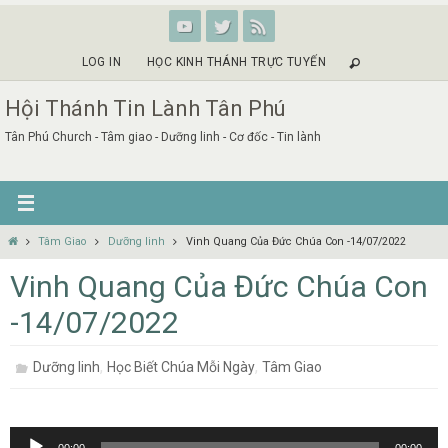
Skip
to
content
LOG IN
HỌC KINH THÁNH TRỰC TUYẾN
Hội Thánh Tin Lành Tân Phú
Tân Phú Church - Tâm giao - Dưỡng linh - Cơ đốc - Tin lành
Home
Tâm Giao
Dưỡng linh
Vinh Quang Của Đức Chúa Con -14/07/2022
Vinh Quang Của Đức Chúa Con
-14/07/2022
,
,
Dưỡng linh
Học Biết Chúa Mỗi Ngày
Tâm Giao
Audio