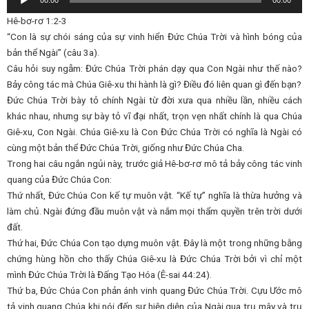
00:00
00:00
Player
Hê-bơ-rơ 1:2-3
“Con là sự chói sáng của sự vinh hiển Đức Chúa Trời và hình bóng của
bản thể Ngài” (câu 3a).
Câu hỏi suy ngẫm: Đức Chúa Trời phán dạy qua Con Ngài như thế nào?
Bảy công tác mà Chúa Giê-xu thi hành là gì? Điều đó liên quan gì đến bạn?
Đức Chúa Trời bày tỏ chính Ngài từ đời xưa qua nhiều lần, nhiều cách
khác nhau, nhưng sự bày tỏ vĩ đại nhất, trọn vẹn nhất chính là qua Chúa
Giê-xu, Con Ngài. Chúa Giê-xu là Con Đức Chúa Trời có nghĩa là Ngài có
cùng một bản thể Đức Chúa Trời, giống như Đức Chúa Cha.
Trong hai câu ngắn ngủi này, trước giả Hê-bơ-rơ mô tả bảy công tác vinh
quang của Đức Chúa Con:
Thứ nhất, Đức Chúa Con kế tự muôn vật. “Kế tự” nghĩa là thừa hưởng và
làm chủ. Ngài đứng đầu muôn vật và nắm mọi thẩm quyền trên trời dưới
đất.
Thứ hai, Đức Chúa Con tạo dựng muôn vật. Đây là một trong những bằng
chứng hùng hồn cho thấy Chúa Giê-xu là Đức Chúa Trời bởi vì chỉ một
mình Đức Chúa Trời là Đấng Tạo Hóa (Ê-sai 44:24).
Thứ ba, Đức Chúa Con phản ánh vinh quang Đức Chúa Trời. Cựu Ước mô
tả vinh quang Chúa khi nói đến sự hiện diện của Ngài qua trụ mây và trụ