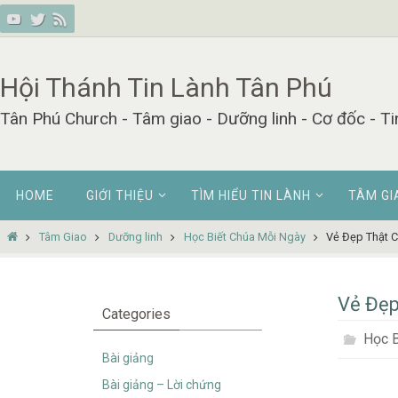
Skip
to
content
Hội Thánh Tin Lành Tân Phú
Tân Phú Church - Tâm giao - Dưỡng linh - Cơ đốc - Ti
Skip
HOME
GIỚI THIỆU
TÌM HIỂU TIN LÀNH
TÂM GI
to
content
Home
Tâm Giao
Dưỡng linh
Học Biết Chúa Mỗi Ngày
Vẻ Đẹp Thật 
Vẻ Đẹp
Categories
Học B
Bài giảng
Bài giảng – Lời chứng