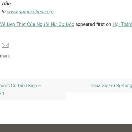
 Trần
 từ
www.gotquestions.org
t
Vẻ Đẹp Thật Của Người Nữ Cơ Đốc
appeared first on
Hội Thán
mark
.
ước Có Điều Kiện –
Chúa Giê-xu Bị Đón
21