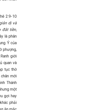
thê 2:9-10
iản dị và
đắt tiền,
Đây là phân
ung. Ý của
hờ phượng,
 Ranh giới
hủ quan và
p tục thờ
n chân mới
inh Thánh
 nhưng một
u gợi hay
khác phải
ưng ăn mặc