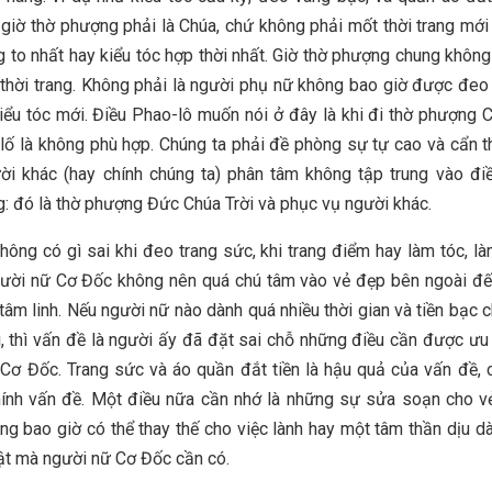
giờ thờ phượng phải là Chúa, chứ không phải mốt thời trang mới 
 to nhất hay kiểu tóc hợp thời nhất. Giờ thờ phượng chung không
n thời trang. Không phải là người phụ nữ không bao giờ được đeo
iểu tóc mới. Điều Phao-lô muốn nói ở đây là khi đi thờ phượng C
lố là không phù hợp. Chúng ta phải đề phòng sự tự cao và cẩn 
ời khác (hay chính chúng ta) phân tâm không tập trung vào đi
g: đó là thờ phượng Đức Chúa Trời và phục vụ người khác.
không có gì sai khi đeo trang sức, khi trang điểm hay làm tóc, làm
ời nữ Cơ Đốc không nên quá chú tâm vào vẻ đẹp bên ngoài đến
tâm linh. Nếu người nữ nào dành quá nhiều thời gian và tiền bạc 
, thì vấn đề là người ấy đã đặt sai chỗ những điều cần được ưu 
Cơ Đốc. Trang sức và áo quần đắt tiền là hậu quả của vấn đề,
hính vấn đề. Một điều nữa cần nhớ là những sự sửa soạn cho 
ng bao giờ có thể thay thế cho việc lành hay một tâm thần dịu dà
ật mà người nữ Cơ Đốc cần có.