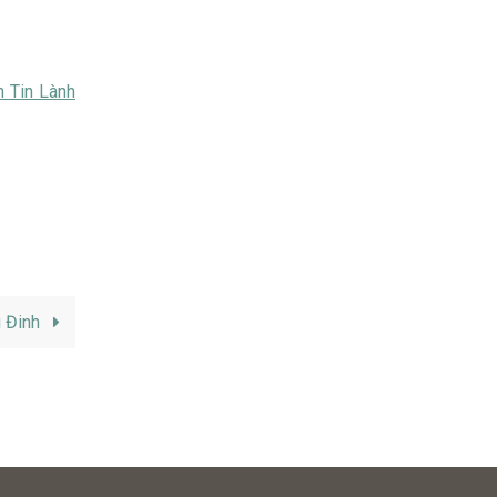
h Tin Lành
g Đinh