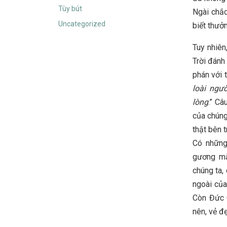
Tùy bút
Ngài chắc
Uncategorized
biết thưở
Tuy nhiên
Trời đánh
phán với 
loài ngư
lòng
.” Câ
của chúng
thật bên 
Có những
gương mặ
chúng ta,
ngoài của
Còn Đức C
nên, vẻ đ