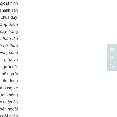
goại hình
Thánh Tân
 Chúa dạy.
rang điểm
hãy trang
 thần dịu
nh nữ thưở
ình, cũng
ản giữa vẻ
 người nữ.
 thể người
y tấm lòng
 khoang vẻ
ười không
ay quần áo
 bên ngoài
u dồi nhân