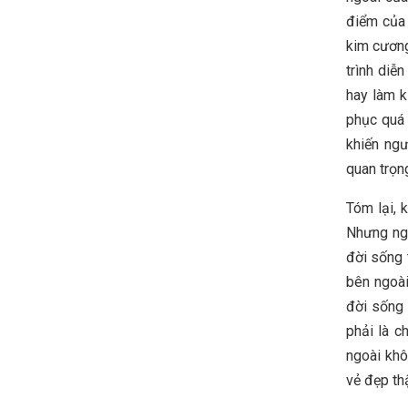
điểm của 
kim cương
trình diễ
hay làm k
phục quá 
khiến ngư
quan trọn
Tóm lại, 
Nhưng ngư
đời sống 
bên ngoài
đời sống 
phải là c
ngoài khô
vẻ đẹp th