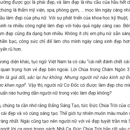
ường được gọi là phái đẹp, và làm đẹp là nhu cầu của hầu hết 
chứng là thẩm mỹ viện, spa, phòng gym, … mọc lên ngày càng nh
ầu làm đẹp của phụ nữ. Với sự phát triển của khoa học kỹ thuật,
minh ra nhiều công nghệ làm đẹp với hiệu quả ngày càng cao. Bê
àm đẹp cũng đa dạng hơn nhiều. Không ít chị em phụ nữ sẵn sàn
, tiền bạc, công sức chỉ để làm cho mình ngày càng xinh đẹp hơn,
uyến rũ hơn.
ơng diện khác, tục ngữ Việt Nam ta có câu “cái nết đánh chết cái
t quan trọng hơn vẻ đẹp bên ngoài. Lời Chúa trong Châm Ngôn 
n là giả dối, sắc lại hư không. Nhưng người nữ nào kính sợ Đ
ợc khen ngợi
”. Vậy thì, người nữ Cơ Đốc có được làm đẹp cho m
huẩn nào hướng dẫn người nữ trong việc làm đẹp không?
n, chúng ta cần nhớ rằng Đấng Sáng Tạo, tức Đức Chúa Trời của ch
cái đẹp và vô cùng sáng tạo. Thế giới tự nhiên muôn màu muôn 
ràng nhất. Ngài cũng tạo nên người nữ với vẻ đẹp tuyệt trần mà
ngớt lời ca ngợi trong sách Nhã Ca. Đức Chúa Trời hẳn rất yêu c