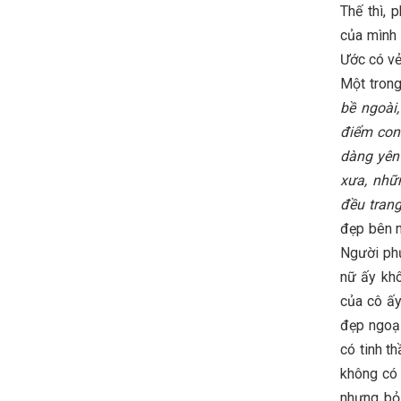
Thế thì,
của mình
Ước có vẻ
Một trong
bề ngoài
điểm con
dàng yên 
xưa, nhữ
đều tran
đẹp bên n
Người phụ
nữ ấy khô
của cô ấy
đẹp ngoạ
có tinh t
không có 
nhưng bỏ 