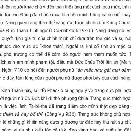
 khiến người khác chú ý đến thân thể nàng một cách quá mức, thì n
n tồi cho Đấng đã chuộc mua linh hồn mình bằng cách chết thay
tự. Nàng quên rằng thân thể nàng đã được chuộc bởi Đấng Christ 
ủa Đức Thánh Linh ngự (I Cô-rinh-tô 6:19-20). Nàng đang nói vớ
 quyết định giá trị của chính mình chỉ dựa trên thể xác và sự h
thuộc vào mức độ “khoe thân”. Ngoài ra, khi cố tình ăn mặc 
, phô trương cơ thể để cám dỗ người nam tham muốn tức l
ích anh em mình phạm tội, điều mà Đức Chúa Trời lên án (Ma-t
 Ngôn 7:10 có nói đến người phụ nữ “
ăn mặc như gái mại dâm,
– ở đây, tấm lòng của người phụ nữ được phơi bày qua cách nàng
 Kinh Thánh này, sứ đồ Phao-lô cũng ngụ ý về trang sức phù hợ
ới người nữ Cơ Đốc khi đi thờ phượng Chúa. Trang sức thích hợp
nh là việc lành. Ta-bi-tha đã trang điểm cho mình thật đẹp bằng 
c thiện và hay bố thí
” (Công Vụ 9:36). Trang sức không phù hợp
nh là những gì khiến nàng dương dương tự đắc hay thu hút sự ch
 nàng: ví dụ như kiểu tóc cầu kỳ, đeo vàng bạc, và quần áo đắt