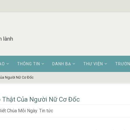
n lành
AO
THÔNG TIN
DANH BẠ
THƯ VIỆN
TRƯỜN
Của Người Nữ Cơ Đốc
 Thật Của Người Nữ Cơ Đốc
iết Chúa Mỗi Ngày
,
Tin tức