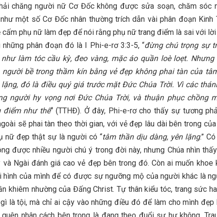
 phải chăng người nữ Cơ Đốc không được sửa soạn, chăm sóc n
 như một số Cơ Đốc nhân thường trích dẫn vài phân đoạn Kinh 
 cấm phụ nữ làm đẹp để nói rằng phụ nữ trang điểm là sai với lời
 những phân đoạn đó là I Phi-e-rơ 3:3-5, “
đừng chú trọng sự t
, như làm tóc cầu kỳ, đeo vàng, mặc áo quần loè loẹt. Nhưng 
 người bề trong thầm kín bằng vẻ đẹp không phai tàn của tâm
lặng, đó là điều quý giá trước mặt Đức Chúa Trời. Vì các thá
ng người hy vọng nơi Đức Chúa Trời, và thuận phục chồng m
g điểm như thế
” (TTHĐ). Ở đây, Phi-e-rơ cho thấy sự tương ph
goài sẽ phai tàn theo thời gian, với vẻ đẹp lâu dài bên trong của
 nữ đẹp thật sự là người có “
tâm thần dịu dàng, yên lặng
.” Có
ng được nhiều người chú ý trong đời này, nhưng Chúa nhìn thấ
 và Ngài đánh giá cao vẻ đẹp bên trong đó. Còn ai muốn khoe
i hình của mình để có được sự ngưỡng mộ của người khác là ng
hần khiêm nhường của Đấng Christ. Tự thân kiểu tóc, trang sức h
gì là tội, mà chỉ ai cậy vào những điều đó để làm cho mình đẹp
quên nhân cách bên trong là đang theo đuổi sự hư không. Tra