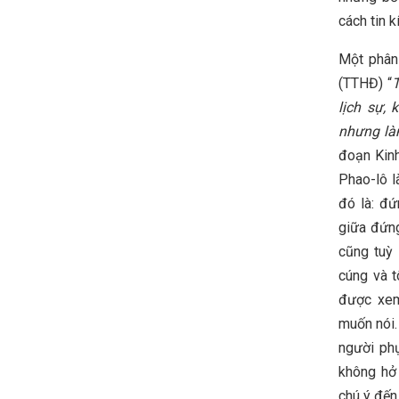
cách tin k
Một phân 
(TTHĐ) “
T
lịch sự,
nhưng làm
đoạn Kinh
Phao-lô l
đó là: đứ
giữa đứng
cũng tuỳ
cúng và t
được xem
muốn nói.
người ph
không hở
chú ý đến