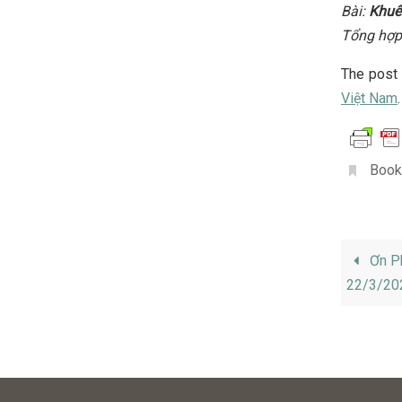
Bài:
Khuê
Tổng hợp
The pos
Việt Nam
.
Book
Ơn Ph
22/3/20