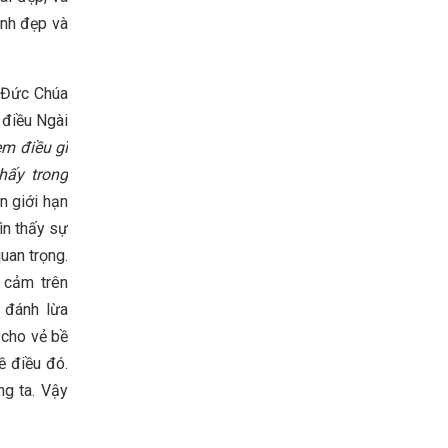
inh đẹp và
à Đức Chúa
 điều Ngài
m điều gì
hấy trong
n giới hạn
ìn thấy sự
uan trọng.
 cảm trên
 đánh lừa
 cho vẻ bề
ề điều đó.
ng ta. Vậy