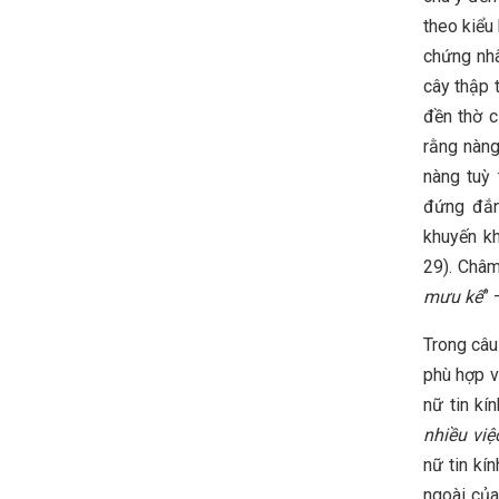
theo kiểu
chứng nhâ
cây thập 
đền thờ c
rằng nàng
nàng tuỳ 
đứng đắn
khuyến kh
29). Châm
mưu kế
” 
Trong câu
phù hợp v
nữ tin kí
nhiều việ
nữ tin kí
ngoài của