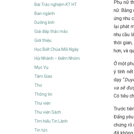
Phụ nữ th
Bài Trắc nghiệm KT HT
nữ. Bằng 
Ban ngành
ứng nhu c
Dưỡng linh
lại phát 
Giải đáp thắc mắc
nhu cầu l
Giới thiệu
thời gian
Học Biết Chúa Mỗi Ngày
hơn, và q
Hội Nhánh – Điểm Nhóm
Ở một phư
Mục Vụ
ý tính nế
Tâm Giao
dạy “
Duyê
Thơ
va sẽ đư
Thông tin
Có tiêu c
Thư viện
Trước tiê
Thư viện Sách
Đấng yêu 
Tìm hiểu Tin Lành
chứng rõ 
Tin tức
đã không 