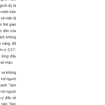
gười ấy là
 mình trên
và hiện là
i thế gian
ấp dẫn của
cách không
à nàng đã
hi-ơ 5:27-
 lòng đầy
 ăn mặc.
p và không
 với người
cách “
làm
 với người
ú ý đến vẻ
 tiền. Tâm