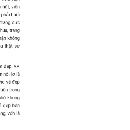
nhất, viên
 phải buổi
 trang sức
húa, trang
thận không
ều thật sự
 đẹp, v.v.
 nỗi lơ là
cho vẻ đẹp
tiên trong
 chứ không
vẻ đẹp bên
ng, vốn là