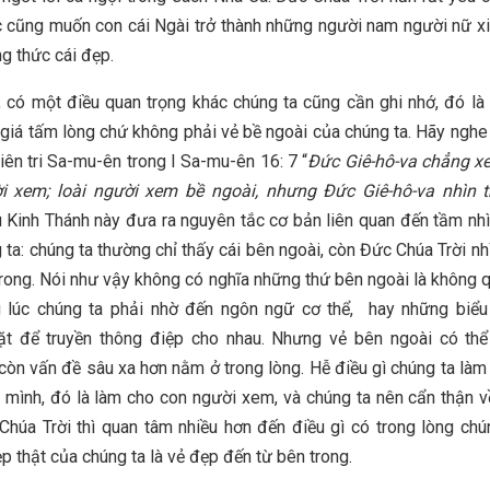
 cũng muốn con cái Ngài trở thành những người nam người nữ x
ng thức cái đẹp.
, có một điều quan trọng khác chúng ta cũng cần ghi nhớ, đó l
 giá tấm lòng chứ không phải vẻ bề ngoài của chúng ta. Hãy nghe
tiên tri Sa-mu-ên trong I Sa-mu-ên 16: 7 “
Đức Giê-hô-va chẳng xe
ời xem; loài người xem bề ngoài, nhưng Đức Giê-hô-va nhìn t
u Kinh Thánh này đưa ra nguyên tắc cơ bản liên quan đến tầm nhì
 ta: chúng ta thường chỉ thấy cái bên ngoài, còn Đức Chúa Trời nh
trong. Nói như vậy không có nghĩa những thứ bên ngoài là không q
 lúc chúng ta phải nhờ đến ngôn ngữ cơ thể, hay những biểu
t để truyền thông điệp cho nhau. Nhưng vẻ bên ngoài có thể
 còn vấn đề sâu xa hơn nằm ở trong lòng. Hễ điều gì chúng ta làm
 mình, đó là làm cho con người xem, và chúng ta nên cẩn thận v
húa Trời thì quan tâm nhiều hơn đến điều gì có trong lòng chú
ẹp thật của chúng ta là vẻ đẹp đến từ bên trong.