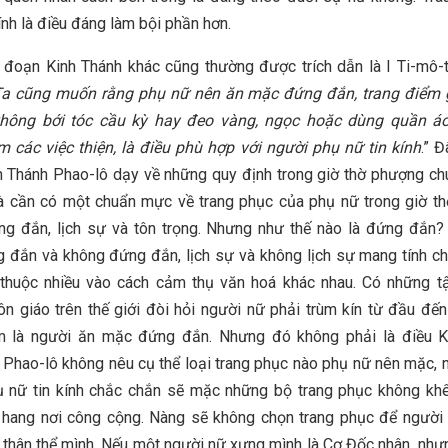
ính là điều đáng làm bội phần hơn.
đoạn Kinh Thánh khác cũng thường được trích dẫn là I Ti-mô-
a cũng muốn rằng phụ nữ nên ăn mặc đứng đắn, trang điểm g
 không bới tóc cầu kỳ hay đeo vàng, ngọc hoặc dùng quần áo 
 các việc thiện, là điều phù hợp với người phụ nữ tin kính
.” 
 Thánh Phao-lô dạy về những quy định trong giờ thờ phượng ch
à cần có một chuẩn mực về trang phục của phụ nữ trong giờ t
ng đắn, lịch sự và tôn trọng. Nhưng như thế nào là đứng đắn?
 đắn và không đứng đắn, lịch sự và không lịch sự mang tính c
 thuộc nhiều vào cách cảm thụ văn hoá khác nhau. Có những tậ
ôn giáo trên thế giới đòi hỏi người nữ phải trùm kín từ đầu đế
 là người ăn mặc đứng đắn. Nhưng đó không phải là điều K
 Phao-lô không nêu cụ thể loại trang phục nào phụ nữ nên mặc,
ụ nữ tin kính chắc chắn sẽ mặc những bộ trang phục không khê
 hang nơi công cộng. Nàng sẽ không chọn trang phục để người 
 thân thể mình. Nếu một người nữ xưng mình là Cơ Đốc nhân, nh