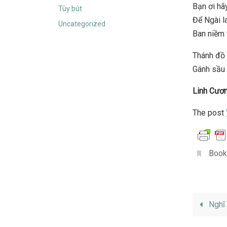
Bạn ơi hã
Tùy bút
Để Ngài la
Uncategorized
Ban niềm t
Thánh đồ
Gánh sầu 
Linh Cươ
The post
Book
Nghĩ 