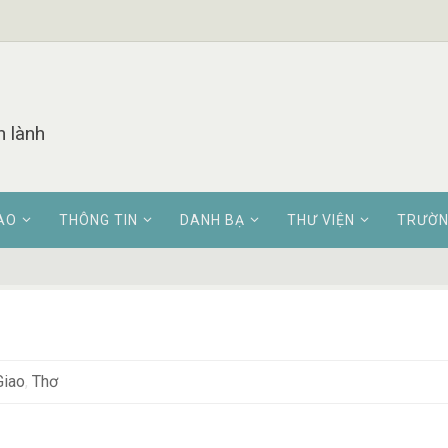
n lành
AO
THÔNG TIN
DANH BẠ
THƯ VIỆN
TRƯỜN
u
Giao
,
Thơ