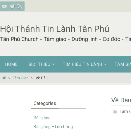
Skip
to
content
Hội Thánh Tin Lành Tân Phú
Tân Phú Church - Tâm giao - Dưỡng linh - Cơ đốc - Ti
Skip
HOME
GIỚI THIỆU
TÌM HIỂU TIN LÀNH
TÂM GI
to
content
Home
Tâm Giao
Về Đâu
Về Đâ
Categories
Tâm 
Bài giảng
Bài giảng – Lời chứng