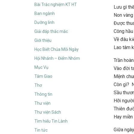
Bài Trắc nghiệm KT HT
Lưu gì th
Ban ngành
Non vàng 
Dưỡng linh
Được thua
Công hầu 
Giải đáp thắc mắc
Về đâu ki
Giới thiệu
Lao tâm k
Học Biết Chúa Mỗi Ngày
Hội Nhánh – Điểm Nhóm
Trần hoà
Mục Vụ
Vào đời ta
Mệnh chun
Tâm Giao
Còn gì? N
Thơ
Sầu thươn
Thông tin
Hỡi người
Thư viện
Thiên đườ
Thư viện Sách
Hay miền 
Tìm hiểu Tin Lành
Giữa ngày
Tin tức