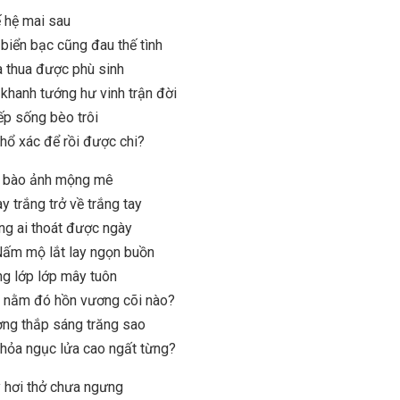
ế hệ mai sau
biển bạc cũng đau thế tình
 thua được phù sinh
khanh tướng hư vinh trận đời
ếp sống bèo trôi
hổ xác để rồi được chi?
n bào ảnh mộng mê
y trắng trở về trắng tay
g ai thoát được ngày
ấm mộ lắt lay ngọn buồn
g lớp lớp mây tuôn
 nằm đó hồn vương cõi nào?
ng thắp sáng trăng sao
hỏa ngục lửa cao ngất từng?
 hơi thở chưa ngưng