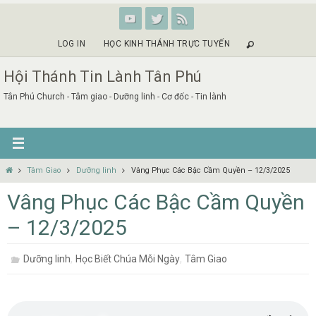
Skip
to
content
LOG IN
HỌC KINH THÁNH TRỰC TUYẾN
Hội Thánh Tin Lành Tân Phú
Tân Phú Church - Tâm giao - Dưỡng linh - Cơ đốc - Tin lành
Home
Tâm Giao
Dưỡng linh
Vâng Phục Các Bậc Cầm Quyền – 12/3/2025
Vâng Phục Các Bậc Cầm Quyền
– 12/3/2025
,
,
Dưỡng linh
Học Biết Chúa Mỗi Ngày
Tâm Giao