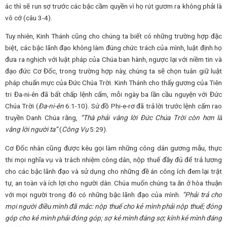
ác thì sẽ run sợ trước các bậc cầm quyền vì họ rút gươm ra không phải là
vô cớ (câu 3-4).
Tuy nhiên, Kinh Thánh cũng cho chúng ta biết có những trường hợp đặc
biệt, các bậc lãnh đạo không làm đúng chức trách của mình, luật định họ
đưa ra nghịch với luật pháp của Chúa ban hành, ngược lại với niềm tin và
đạo đức Cơ Đốc, trong trường hợp này, chúng ta sẽ chọn tuân giữ luật
pháp chuẩn mực của Đức Chúa Trời. Kinh Thánh cho thấy gương của Tiên
tri Đa-ni-ên đã bất chấp lệnh cấm, mỗi ngày ba lần cầu nguyện với Đức
Chúa Trời (
Đa-ni-ên
6:1-10). Sứ đồ Phi-e-rơ đã trả lời trước lệnh cấm rao
truyền Danh Chúa rằng,
“Thà phải vâng lời Đức Chúa Trời còn hơn là
vâng lời người ta”
(
C
ông
Vụ
5:29).
Cơ Đốc nhân cũng được kêu gọi làm những công dân gương mẫu, thực
thi mọi nghĩa vụ và trách nhiệm công dân, nộp thuế đầy đủ để trả lương
cho các bậc lãnh đạo và sử dụng cho những đề án công ích đem lại trật
tự, an toàn và ích lợi cho người dân. Chúa muốn chúng ta ăn ở hòa thuận
với mọi người trong đó có những bậc lãnh đạo của mình.
“Phải trả cho
mọi người điều mình đã mắc: nộp thuế cho kẻ mình phải nộp thuế; đóng
góp cho kẻ mình phải đóng góp;
sợ kẻ mình đáng sợ; kính kẻ mình đáng