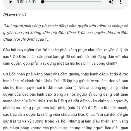
Rô-ma
13:1-7
“Mọi người phải vâng phục các đấng cầm quyền trên mình; vì chẳng có
quyền nào mà không đến bởi Đức Chúa Trời, các quyền đều bởi Đức
Chúa Trời chỉ định”
(
câu
1)
.
Câu
hỏi suy ngẫm:
Cơ Đốc nhân phải vâng phục nhà cầm quyền vì lý do
nào? Cơ Đốc nhân cần phải làm gì để có mối liên hệ đúng đắn với nhà
cầm quyền, góp phần xây dựng một xã hội hòa bình và công chính?
Cơ Đốc nhân phải vâng phục nhà cầm quyền, chấp hành các luật đã được
ban hành. Vì chính Đức Chúa Trời đã lập họ giữ chức vụ lãnh đạo và ban
cho họ thẩm quyền cai trị đất nước (câu 1). Nếu ai chống nghịch lại thẩm
quyền của các bậc lãnh đạo trong xã hội, người ấy cũng đang bất tuân
mạng lệnh của Đức Chúa Trời là Đấng đã đặt để họ vào chức vụ, người ấy
phải bị sự trừng phạt theo luật pháp (câu 2). Sứ đồ Phao-lô nhấn mạnh,
các bậc cầm quyền là những viên chức của Đức Chúa Trời sai đến để gìn
giữ trật tự và kỷ cương trong xã hội. Những ai làm điều thiện lành, vâng
phục luật pháp không cần phải lo sợ, nhưng những người làm điều gian