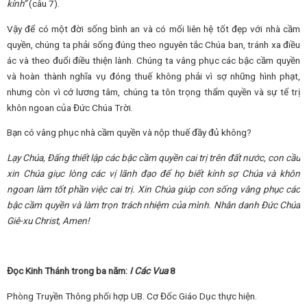
kính
”
(câu 7).
Vậy để có một đời sống bình an và có mối liên hệ tốt đẹp với nhà cầm
quyền, chúng ta phải sống đúng theo nguyên tắc Chúa ban, tránh xa điều
ác và theo đuổi điều thiện lành. Chúng ta vâng phục các bậc cầm quyền
và hoàn thành nghĩa vụ đóng thuế không phải vì sợ những hình phạt,
nhưng còn vì cớ lương tâm, chúng ta tôn trọng thẩm quyền và sự tể trị
khôn ngoan của Đức Chúa Trời.
Bạn có vâng phục nhà cầm quyền và nộp thuế đầy đủ không?
Lạy Chúa
,
Đấng thiết
lập
các
bậc cầm quyền cai trị trên đất nước
,
c
on cầu
xin Chúa giục lòng các vị lãnh đạo để họ biết kính sợ Chúa và khôn
ngoan làm tốt phần việc cai trị. Xin
Chúa
giúp con
sống vâng phục
các
bậc cầm quyền và làm trọn trách nhiệm của mình
. Nhân danh Đức Chúa
Giê-xu Christ, Amen!
Đọc Kinh Thánh trong ba năm:
I Các Vua
8
Phòng Truyền Thông phối hợp UB. Cơ Đốc Giáo Dục thực hiện.