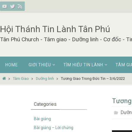
Skip
to
content
Hội Thánh Tin Lành Tân Phú
Tân Phú Church - Tâm giao - Dưỡng linh - Cơ đốc - Ti
Skip
HOME
GIỚI THIỆU
TÌM HIỂU TIN LÀNH
TÂM GI
to
content
Home
Tâm Giao
Dưỡng linh
Tương Giao Trong Đức Tin – 3/6/2022
Tương 
Categories
Dưỡng
Bài giảng
Bài giảng – Lời chứng