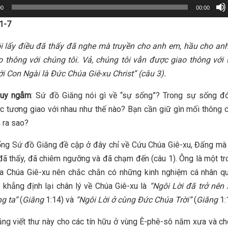
00
00:00
1-7
ôi lấy điều đã thấy đã nghe mà truyền cho anh em, hầu cho an
o thông với chúng tôi. Vả, chúng tôi vẫn được giao thông với
ới Con Ngài là Đức Chúa Giê-xu Christ” (câu 3).
suy ngẫm
: Sứ đồ Giăng nói gì về “sự sống”? Trong sự sống đó
 tương giao với nhau như thế nào? Bạn cần giữ gìn mối thông 
 ra sao?
ng Sứ đồ Giăng đề cập ở đây chỉ về Cứu Chúa Giê-xu, Đấng mà
đã thấy, đã chiêm ngưỡng và đã chạm đến (câu 1). Ông là một t
a Chúa Giê-xu nên chắc chắn có những kinh nghiệm cá nhân qu
 khẳng định lại chân lý về Chúa Giê-xu là
“Ngôi Lời đã trở nên x
g ta”
(
Giăng
1:14) và
“Ngôi Lời ở cùng Đức Chúa Trời”
(
Giăng
1:1
ng viết thư này cho các tín hữu ở vùng Ê-phê-sô năm xưa và ch