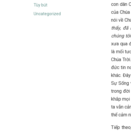
con dân C
Tùy bút
của Chúa 
Uncategorized
nói về Ch
thấy, đã
chúng tôi
xưa qua đ
là mối tư
Chúa Trời
đức tin n
khác. Đây
Sự Sống v
trong đời
khắp mọi 
ta vẫn cả
thể cảm n
Tiếp the