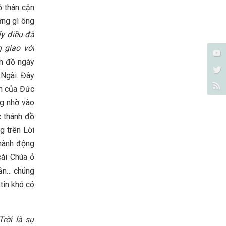
ồ thân cận
ững gì ông
ấy điều đã
 giao với
nh đồ ngày
 Ngài. Đây
on của Đức
ng nhờ vào
c thánh đồ
g trên Lời
 hành động
cái Chúa ở
hần… chúng
tin khó có
rời là sự