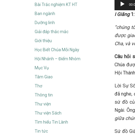
Audio
Bài Trắc nghiệm KT HT
00:
Player
Ban ngành
I Giăng
1:
Dưỡng linh
“chúng t
Giải đáp thắc mắc
được gia
Giới thiệu
Cha, và v
Học Biết Chúa Mỗi Ngày
Câu hỏi 
Hội Nhánh – Điểm Nhóm
Chúa được
Mục Vụ
Hội Thánh
Tâm Giao
Lời Sự Số
Thơ
đã nghe, 
Thông tin
sứ đồ củ
Thư viện
Ngài. Ông
Thư viện Sách
giữa chún
Tìm hiểu Tin Lành
Sứ đồ Giă
Tin tức