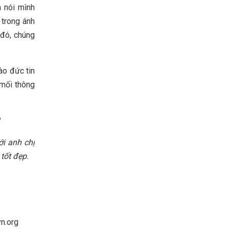
a nói mình
 trong ánh
 đó, chúng
ào đức tin
 mối thông
?
ới anh chị
tốt đẹp.
vn.org