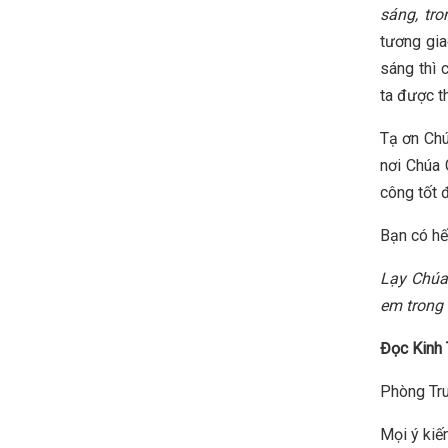
sáng, tr
tương gia
sáng thì 
ta được t
Tạ ơn Chú
nơi Chúa 
công tốt 
Bạn có hế
Lạy Chúa 
em trong 
Đọc Kinh 
Phòng Tru
Mọi ý kiến