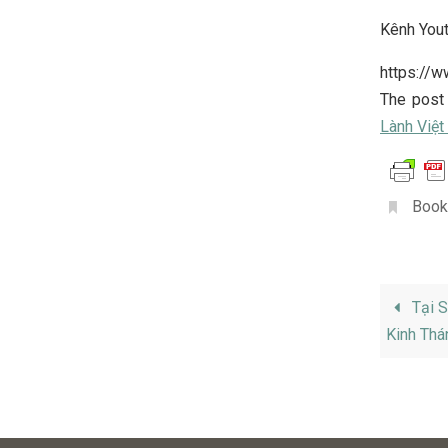
Kênh You
https://
The pos
Lành Việ
Book
Tại S
Kinh Thá