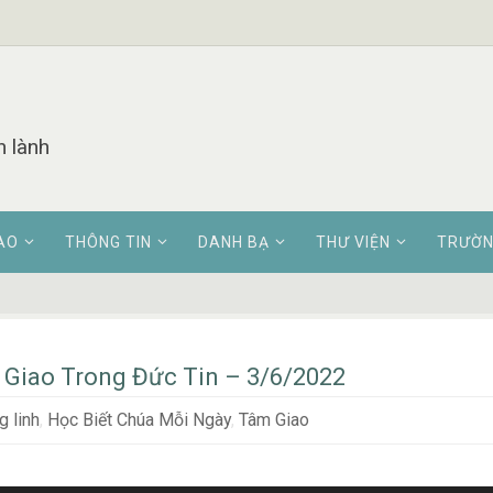
n lành
AO
THÔNG TIN
DANH BẠ
THƯ VIỆN
TRƯỜN
Giao Trong Đức Tin – 3/6/2022
 linh
,
Học Biết Chúa Mỗi Ngày
,
Tâm Giao