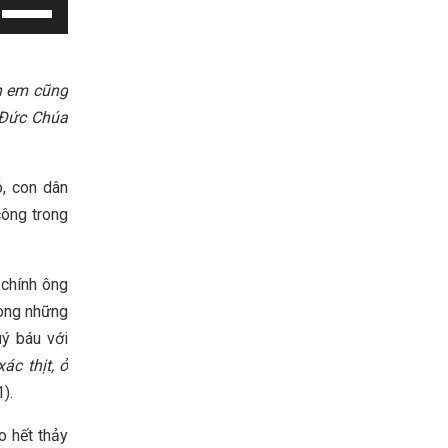
Use
Up/Down
Arrow
keys
h em cũng
to
 Đức Chúa
increase
or
, con dân
decrease
công trong
volume.
 chính ông
rong những
ý báu với
ác thịt, ở
).
o hết thảy