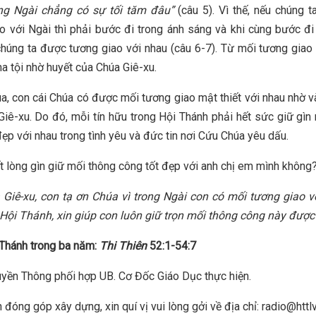
ong Ngài chẳng có sự tối tăm đâu”
(câu 5). Vì thế, nếu chúng t
o với Ngài thì phải bước đi trong ánh sáng và khi cùng bước đi
chúng ta được tương giao với nhau (câu 6-7). Từ mối tương giao
ha tội nhờ huyết của Chúa Giê-xu.
a, con cái Chúa có được mối tương giao mật thiết với nhau nhờ v
Giê-xu. Do đó, mỗi tín hữu trong Hội Thánh phải hết sức giữ gìn
đẹp với nhau trong tình yêu và đức tin nơi Cứu Chúa yêu dấu.
t lòng gìn giữ mối thông công tốt đẹp với anh chị em mình không
Giê-xu, con tạ ơn Chúa vì trong Ngài con có mối tương giao v
Hội Thánh, xin giúp con luôn giữ trọn mối thông công này được 
Thánh trong ba năm:
Thi Thiên
52:1-54:7
yền Thông phối hợp UB. Cơ Đốc Giáo Dục thực hiện.
 đóng góp xây dựng, xin quí vị vui lòng gởi về địa chỉ: radio@httl