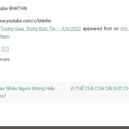
tube BHKTHN:
www.youtube.com/c/bhkthn
t
Tương Giao Trong Đức Tin – 3/6/2022
appeared first on
Hội 
t Nam
.
mark
.
ao Nhiều Người Không Hiểu
VỊ THẾ CỦA CON CÁI ĐỨC C
nh?