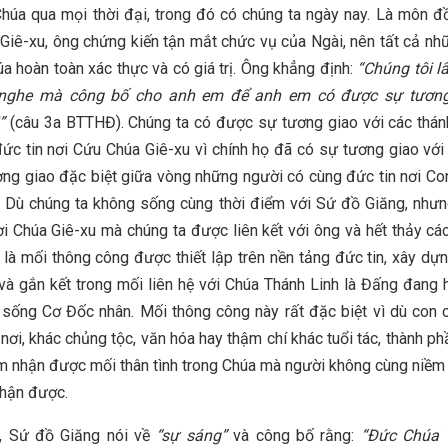
húa qua mọi thời đại, trong đó có chúng ta ngày nay. Là môn đ
Giê-xu, ông chứng kiến tận mắt chức vụ của Ngài, nên tất cả nh
úa hoàn toàn xác thực và có giá trị. Ông khẳng định:
“Chúng tôi l
 nghe mà công bố cho anh em để anh em có được sự tương
”
(câu 3a BTTHĐ). Chúng ta có được sự tương giao với các thá
ức tin nơi Cứu Chúa Giê-xu vì chính họ đã có sự tương giao với
ơng giao đặc biệt giữa vòng những người có cùng đức tin nơi C
. Dù chúng ta không sống cùng thời điểm với Sứ đồ Giăng, như
ơi Chúa Giê-xu mà chúng ta được liên kết với ông và hết thảy cá
 là mối thông công được thiết lập trên nền tảng đức tin, xây dựn
à gắn kết trong mối liên hệ với Chúa Thánh Linh là Đấng đang
 sống Cơ Đốc nhân. Mối thông công này rất đặc biệt vì dù con 
nơi, khác chủng tộc, văn hóa hay thậm chí khác tuổi tác, thành p
m nhận được mối thân tình trong Chúa mà người không cùng niềm 
hận được.
o, Sứ đồ Giăng nói về
“sự sáng”
và công bố rằng:
“Đức Chúa T