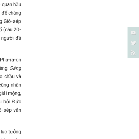
o quan hầu
n để chàng
ng Giô-sép
ổ (câu 20-
à người đã
 Pha-ra-ôn
hàng.
Sáng
o chầu và
cũng nhận
giải mộng,
u bởi Đức
iô-sép vẫn
 lúc tưởng