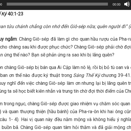
00
00:00
 Ký
40:1-23
an tửu chánh chẳng còn nhớ đến Giô-sép nữa; quên người đi” (
suy ngẫm
: Chàng Giô-sép đã làm gì cho quan hầu rượu của Pha-
 cho chàng sau khi được phục chức? Chàng Giô-sép phải chờ đợ
ản ứng thế nào? Bạn sẽ phản ứng ra sao khi bị lãng quên?
n chàng Giô-sép bị bán qua Ai Cập làm nô lệ, rồi bị bỏ tù oan v
 ban ơn thế nào được ký thuật trong
Sáng Thế Ký
chương 39-41.
suy nghĩ đến việc chàng Giô-sép làm ơn nhưng lại bị lãng quên t
úng ta sẽ học biết kiên nhẫn và trung tín chờ đợi thời điểm của Ch
am trong ngục, chàng Giô-sép được giao nhiệm vụ chăm sóc quan
) và quan thượng thiện (hầu bánh) của Pha-ra-ôn khi hai ông cũ
câu 1- 4). Hai vị quan này đều nằm mộng và không hiểu ý nghĩ
 buồn bã. Chàng Giô-sép quan tâm hỏi thăm và đã giải mộng ch