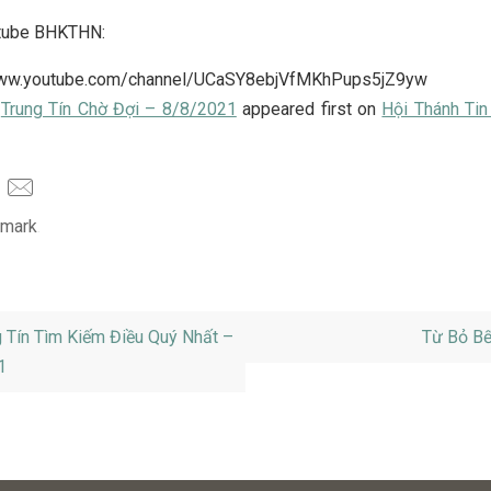
tube BHKTHN:
www.youtube.com/channel/UCaSY8ebjVfMKhPups5jZ9yw
t
Trung Tín Chờ Đợi – 8/8/2021
appeared first on
Hội Thánh Tin
mark
.
 Tín Tìm Kiếm Điều Quý Nhất –
Từ Bỏ B
21