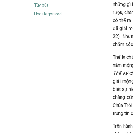
những gì 
Tùy bút
rượu, chà
Uncategorized
có thể ra
đã giải m
22). Nhưn
chăm sóc 
Thế là ch
nằm mộng 
Thế Ký
ch
giải mộn
biết sự h
chàng cũ
Chúa Trời
trung tín 
Trên hành