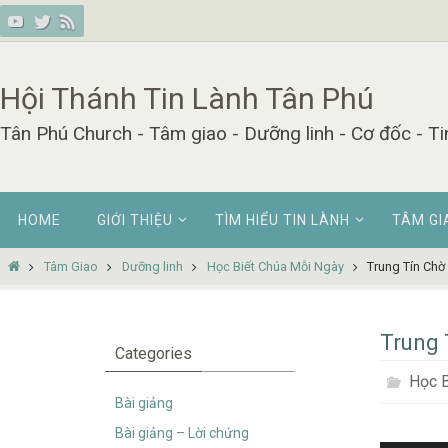
Skip
to
content
Hội Thánh Tin Lành Tân Phú
Tân Phú Church - Tâm giao - Dưỡng linh - Cơ đốc - Ti
Skip
HOME
GIỚI THIỆU
TÌM HIỂU TIN LÀNH
TÂM GI
to
content
Home
Tâm Giao
Dưỡng linh
Học Biết Chúa Mỗi Ngày
Trung Tín Chờ
Trung 
Categories
Học B
Bài giảng
Bài giảng – Lời chứng