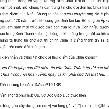
lãng quên trong vô vọng. Nhưng Đức Chúa Trời là thành tín, Ng
iểm tốt nhất, mỗi chúng ta cần trung tín chờ đợi đến lúc Chúa trả 
 thời điểm của Ngài. Chúng ta còn nhớ câu chuyện ông Nô-ê ph
ảng suốt 120 năm trước khi cùng gia đình lên tàu. Rồi ông bà Áp-
ươi lăm năm mới có được đứa con của lời hứa. Còn nhiều gương
hác trong Kinh Thánh khích lệ chúng ta khi sống trong một xã hội 
chúng ta trung tín chờ đợi thì chính Chúa là Đấng thành tín sẽ l
Ngài trên cuộc đời chúng ta.
 kiên nhẫn và trung tín chờ đợi thời điểm của Chúa không?
 xin Chúa giúp con đặt niềm tin vào Chúa Thành tín để con biết
 Chúa trong mọi hoàn cảnh, ngay cả khi phải chờ đợi thật lâu.
Thánh trong ba năm:
Giô-suê
19:1-39
yền Thông phối hợp UB. Cơ Đốc Giáo Dục thực hiện.
 đóng góp xây dựng, xin quí vị vui lòng gởi về địa chỉ: radio@httl