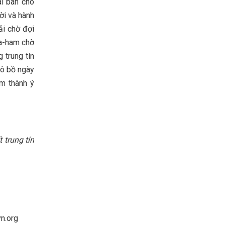
ài ban cho
lời và hành
ải chờ đợi
ra-ham chờ
 trung tín
xô bồ ngày
àm thành ý
 trung tín
vn.org