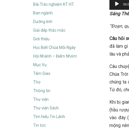
Audio
Bài Trắc nghiệm KT HT
00:
Player
Ban ngành
Sáng Thế
Dưỡng linh
“Đoạn, qu
Giải đáp thắc mắc
Câu hỏi 
Giới thiệu
đã làm gì
Học Biết Chúa Mỗi Ngày
lâu và ph
Hội Nhánh – Điểm Nhóm
Mục Vụ
Câu chuyệ
Tâm Giao
Chúa Trời
chúng ta 
Thơ
Từ đó, ch
Thông tin
Thư viện
Khi bị gi
Thư viện Sách
(hầu rượu
Tìm hiểu Tin Lành
vào đây (
mộng nên
Tin tức