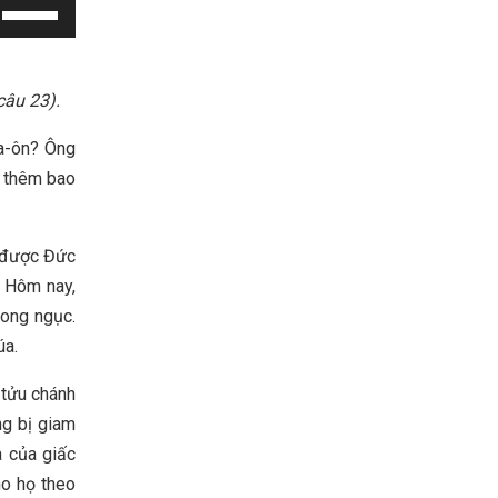
Use
Up/Down
Arrow
keys
câu 23).
to
ra-ôn? Ông
increase
i thêm bao
or
decrease
volume.
à được Đức
 Hôm nay,
rong ngục.
úa.
 tửu chánh
ng bị giam
a của giấc
o họ theo