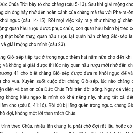
Đức Chúa Trời bày tỏ cho chàng (câu 5-13). Sau khi giải mộng ch
ng xin ông hãy nhớ đến hoàn cảnh của chàng mà tâu với Pha-ra-ô
 khỏi ngục (câu 14-15). Rồi mọi việc xảy ra y như những gì chà
ộng: quan hầu rượu được phục chức, còn quan hầu bánh bị treo c
g thật buồn thay, quan hầu rượu lại quên hẳn chàng Giô-sép l
và giải mộng cho mình (câu 23).
àng Giô-sép tiếp tục ở trong ngục thêm hai năm nữa cho đến khi
và không ai giải được thì lúc này quan hầu rượu mới nhớ đến c
ương 41 cho biết chàng Giô-sép được đưa ra khỏi ngục để và
g cho vua. Xuyên suốt cuộc đời chàng Giô-sép, lúc nào chàng 
iện diện và ban ơn của Đức Chúa Trời trên đời sống. Ngay cả việc 
ng không kiêu ngạo là mình có khả năng này, nhưng tất cả đề
 làm cho (câu 8; 41:16). Rồi dù bị lãng quên trong ngục, chàng G
chờ đợi, không một lời than trách Chúa.
 trình theo Chúa, nhiều lần chúng ta phải chờ đợi rất lâu, hoặc có