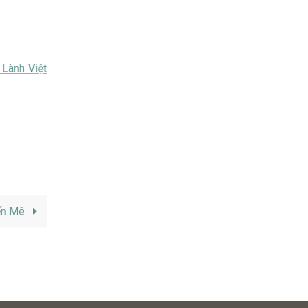
 Lành Việt
ến Mê