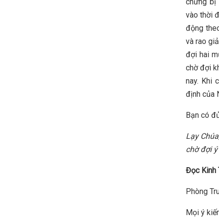
chừng bị 
vào thời đ
động theo
và rao gi
đợi hai m
chờ đợi k
nay. Khi 
định của 
Bạn có đủ
Lạy Chúa,
chờ đợi ý
Đọc Kinh 
Phòng Tru
Mọi ý kiến