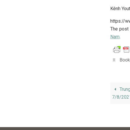
Kênh You
https://
The pos
Nam
.
Book
Trung
7/8/20