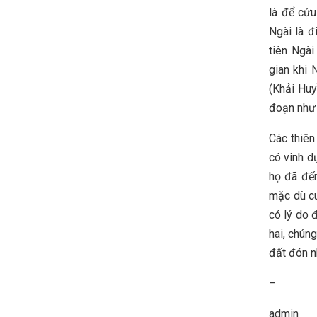
là để cứu
Ngài là đ
tiên Ngài
gian khi 
(Khải Huy
đoạn như 
Các thiên
có vinh d
họ đã đến
mặc dù cu
có lý do 
hai, chúng
đất đón n
–
admin