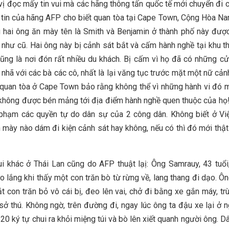
vị đọc mấy tin vui mà các hãng thông tấn quốc tế mới chuyển đi c
tin của hãng AFP cho biết quan tòa tại Cape Town, Cộng Hòa N
 hai ông ăn mày tên là Smith và Benjamin ở thành phố này đượ
 như cũ. Hai ông này bị cảnh sát bắt và cấm hành nghề tại khu 
cũng là nơi đón rất nhiều du khách. Bị cấm vì họ đã có những cử 
 nhã với các bà các cô, nhất là lại văng tục trước mặt một nữ cảnh
quan tòa ở Cape Town bảo rằng không thể vì những hành vi đó
 không được bén mảng tới địa điểm hành nghề quen thuộc của h
 phạm các quyền tự do dân sự của 2 công dân. Không biết ở V
 mày nào dám đi kiện cảnh sát hay không, nếu có thì đó mới thật 
ui khác ở Thái Lan cũng do AFP thuật lạị: Ông Samrauy, 43 tuổi
lo lắng khi thấy một con trăn bò từ rừng về, lang thang đi dạo. Ôn
t con trăn bỏ vô cái bị, đeo lên vai, chở đi bằng xe gắn máy, tr
sở thú. Không ngờ, trên đường đi, ngay lúc ông ta đậu xe lại ở n
 20 ký tự chui ra khỏi miệng túi và bò lên xiết quanh người ông. D