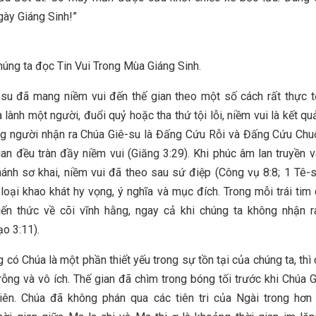
gày Giáng Sinh!”
húng ta đọc Tin Vui Trong Mùa Giáng Sinh.
su đã mang niềm vui đến thế gian theo một số cách rất thực t
 lành một người, đuổi quỷ hoặc tha thứ tội lỗi, niềm vui là kết qu
ng người nhận ra Chúa Giê-su là Đấng Cứu Rỗi và Đấng Cứu Chu
ian đều tràn đầy niềm vui (Giăng 3:29). Khi phúc âm lan truyền v
hánh sơ khai, niềm vui đã theo sau sứ điệp (Công vụ 8:8; 1 Tê-s
 loại khao khát hy vọng, ý nghĩa và mục đích. Trong mỗi trái tim
ến ​​thức về cõi vĩnh hằng, ngay cả khi chúng ta không nhận 
ạo 3:11).
có Chúa là một phần thiết yếu trong sự tồn tại của chúng ta, thì 
rỗng và vô ích. Thế gian đã chìm trong bóng tối trước khi Chúa 
tiên. Chúa đã không phán qua các tiên tri của Ngài trong hơn