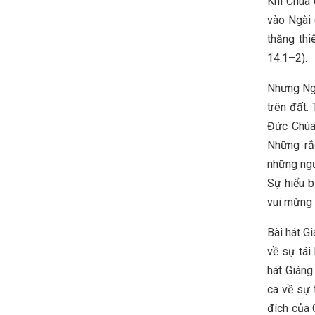
Khi Chúa 
vào Ngài 
thăng thi
14:1–2).
Nhưng Ngà
trên đất.
Đức Chúa 
Những rắc
những ngư
Sự hiểu b
vui mừng 
Bài hát G
về sự tái
hát Giáng
ca về sự 
đích của 