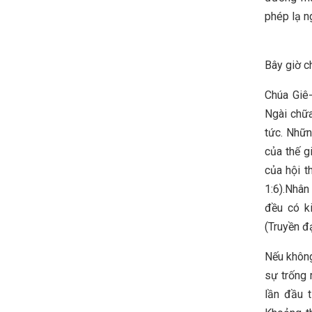
phép lạ n
Bây giờ c
Chúa Giê-
Ngài chữa
tức. Nhữ
của thế g
của hội t
1:6).Nhân
đều có ki
(Truyền đ
Nếu không 
sự trống 
lần đầu 