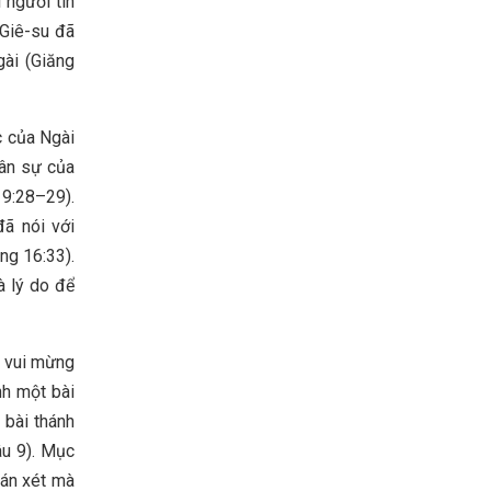
 người tin
 Giê-su đã
gài (Giăng
c của Ngài
dân sự của
19:28–29).
đã nói với
ng 16:33).
à lý do để
p vui mừng
nh một bài
 bài thánh
âu 9). Mục
hán xét mà