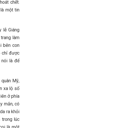
hoát chết.
là một tin
y lễ Giáng
 trang làm
ai bên con
ọ chỉ được
nói là để
i quân Mỹ,
n xa lộ số
iên ở phía
ay mắn, có
da ra khỏi
 trong lúc
oi là một