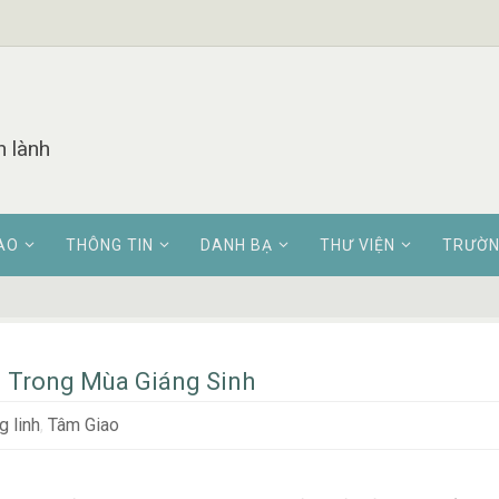
n lành
AO
THÔNG TIN
DANH BẠ
THƯ VIỆN
TRƯỜN
i Trong Mùa Giáng Sinh
 linh
,
Tâm Giao