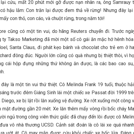
lại cứu, mất 20 phút mới gỡ được nạn nhân ra, ông Samrauy t
có hậu lắm: Con trăn lại được đem thả về rừng! Nhưng đây lại 
mấy con thỏ, con cáo, và chuột rừng, trong năm tới!
re cũng có một tin vui, do hãng Reuters chuyển đi. Trước ngà
 ty Takso Marketing đã mời một số cô gái ăn mặc hớ hênh hóa
oel, Santa Claus, đi phát kẹo bánh và chocolat cho trẻ em ở h
hard đông đúc. Người lớn cũng có quà nhưng bị thiệt thòi, vì h
ng cái hộp đựng những thứ không ăn được, là các bao cao su, 
h.
 đây là một tin vui thứ thiệt. Cô Melinda Frank 19 tuổi, thuộc hả
 sáng trước đêm Giáng Sinh lái một chiếc xe Passat đời 1999 trê
 Diego, xe bị lật rồi lăn xuống vệ đường. Xe rớt xuống một công v
h mặt đường gần 20 mét. Xe lăn thêm mấy vòng rồi bốc cháỵ M
ời ngủ trong công viên thức giấc đã chạy đến lôi được cô Melin
đưa vô nhà thương UCSD. Cảnh sát đoán là cô lái xe quá nhanh
a ướt át. Cô may mắn được cứu khỏi chiếc xe bốc lửa. Đáng c