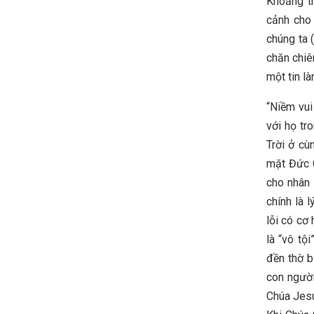
Khoảng th
cảnh cho 
chúng ta 
chăn chiê
một tin là
“Niềm vui
với họ tr
Trời ở cù
mặt Đức C
cho nhân 
chính là 
lỗi có cơ
là “vô tộ
đền thờ b
con người
Chúa Jesu