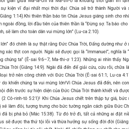
ời gian giữa Ma-la-chi và Ma-thi-ơ là khoảng thời gian im lặn
sự kiện vĩ đại nhất mọi thời đại: Chúa sẽ trở thành Người và
(Giăng 1:14).Khi thiên thần báo tin Chúa Jesus giáng sinh cho n
n ngoài đồng, lời đầu tiên của thiên thần là “Đừng sợ. Ta báo cho
nh, sẽ làm cho toàn dân vui mừng lớn” (Lu-ca 2:10).
 lớn” đó chính là sự thật rằng Đức Chúa Trời, Đấng dường như ở 
ong xác thịt con người. Ngài sẽ được gọi là “Immanuel”, nghĩa là
ng chúng ta” (Ê-sai 9:6–7; Ma-thi-ơ 1:23). Những ai nhìn thấy Ng
húa Trời (Giăng 14:9). Ngài đã đến để giải cứu, cứu rỗi, chữa l
loại trở nên công chính với Đức Chúa Trời (Ê-sai 61:1; Lu-ca 4:
lý do khiến chúng ta vui mừng lớn!Vì Chúa Jesus đã đến, nên con
 hội đến trước sự hiện diện của Đức Chúa Trời thánh khiết và đượ
i” (2 Cô-rinh-tô 5:21)! Khi Chúa Jesus chết trên thập tự giá, bức
ị xé làm đôi, tượng trưng cho bức tường ngăn cách giữa Đức Ch
 đã bị phá bỏ (Mác 15:38). Từ đó trở đi, tất cả những ai đặt ni
s sẽ được tha thứ tội lỗi và thừa hưởng sự sống đời đời (Giăng