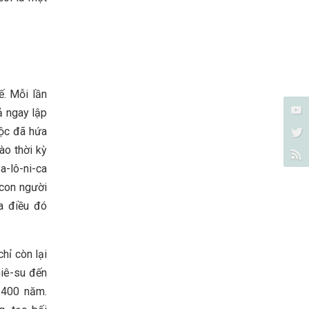
ế. Mỗi lần
ả ngay lập
ộc đã hứa
ào thời kỳ
a-lô-ni-ca
 con người
ra điều đó
chỉ còn lại
Giê-su đến
 400 năm.