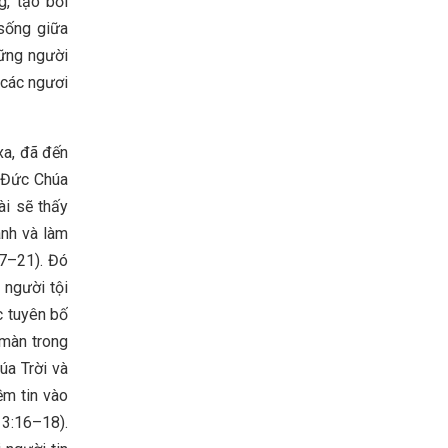
g, tạo bối
 sống giữa
hững người
 các ngươi
xa, đã đến
 “Đức Chúa
ài sẽ thấy
ành và làm
17–21). Đó
 người tội
c tuyên bố
 màn trong
úa Trời và
ềm tin vào
 3:16–18).