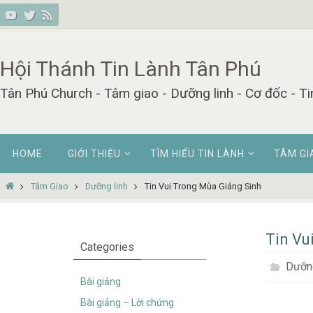
Skip
to
content
Hội Thánh Tin Lành Tân Phú
Tân Phú Church - Tâm giao - Dưỡng linh - Cơ đốc - Ti
Skip
HOME
GIỚI THIỆU
TÌM HIỂU TIN LÀNH
TÂM GI
to
content
Home
Tâm Giao
Dưỡng linh
Tin Vui Trong Mùa Giáng Sinh
Tin Vu
Categories
Dưỡng
Bài giảng
Bài giảng – Lời chứng