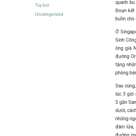
quanh bu 
Tùy bút
Đoạn kết 
Uncategorized
buồn cho 
Ở Singapo
Sinh Công
ông già N
đường Orc
tặng nhữ
phòng bện
Sau cùng,
lúc 3 giờ
5 gần San
dưới, các
những ngư
đám lửa, 
đường mư