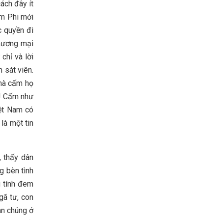
ách đây ít
am Phi mới
c quyền đi
thương mại
chỉ và lời
 sát viên.
 mà cấm họ
ọ! Cấm như
iệt Nam có
là một tin
, thấy dân
g bèn tình
ù tính đem
gã tư, con
ân chúng ở