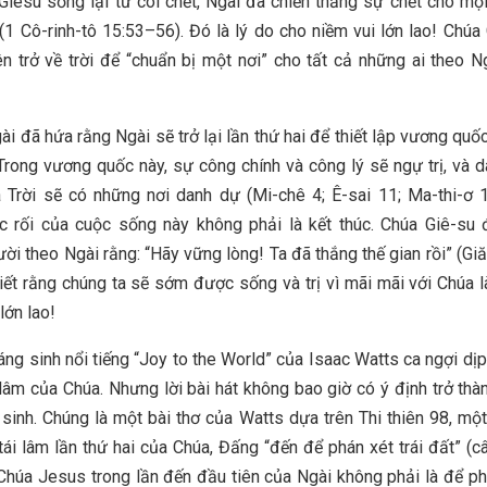
Giêsu sống lại từ cõi chết, Ngài đã chiến thắng sự chết cho mọi
(1 Cô-rinh-tô 15:53–56). Đó là lý do cho niềm vui lớn lao! Chúa
ên trở về trời để “chuẩn bị một nơi” cho tất cả những ai theo N
i đã hứa rằng Ngài sẽ trở lại lần thứ hai để thiết lập vương quố
 Trong vương quốc này, sự công chính và công lý sẽ ngự trị, và 
Trời sẽ có những nơi danh dự (Mi-chê 4; Ê-sai 11; Ma-thi-ơ 
 rối của cuộc sống này không phải là kết thúc. Chúa Giê-su 
ời theo Ngài rằng: “Hãy vững lòng! Ta đã thắng thế gian rồi” (Giă
iết rằng chúng ta sẽ sớm được sống và trị vì mãi mãi với Chúa l
lớn lao!
iáng sinh nổi tiếng “Joy to the World” của Isaac Watts ca ngợi dị
 lâm của Chúa. Nhưng lời bài hát không bao giờ có ý định trở thà
 sinh. Chúng là một bài thơ của Watts dựa trên Thi thiên 98, một
tái lâm lần thứ hai của Chúa, Đấng “đến để phán xét trái đất” (c
Chúa Jesus trong lần đến đầu tiên của Ngài không phải là để p