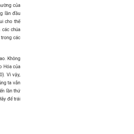
nhường của
ng lần đầu
ui cho thế
a các chúa
 trong các
lao. Không
ạo Hóa của
). Vì vậy,
úng ta vẫn
ến lần thứ
Hãy để trái