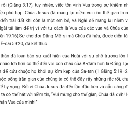
 rỗi (Giăng 3:17); tuy nhiên, việc tôn vinh Vua trong sự khiêm 
iều phù hợp. Chúa Jesus đã mang lại niềm vui cho thế gian tro
 đến trái đất khi còn là một em bé, và Ngài sẽ mang lại niềm v
Ngài tái lâm để trị vì với tư cách là Vua của các vua và Chúa củ
ền 19:16).Sự chờ đợi Đấng Mê-si mà Chúa đã hứa, được diễn tả
Ê-sai 59:20, đã kết thúc.
 thần đã loan báo sự xuất hiện của Ngài với sự phô trương lớn 
ự nào lớn hơn có thể đến với con cháu của A-đam hơn là Đấng T
 để cứu chuộc họ khỏi sự kìm kẹp của Sa-tan (1 Giăng 5:19–20
ộc sống trần gian của chúng ta có thể đầy rẫy những rắc rối, ch
để hy vọng. Bởi vì Chúa Jesus đã đến lần đầu tiên và sẵn sàng đ
 ta có thể hát với niềm tin, “Vui mừng cho thế gian, Chúa đã đến! 
hận Vua của mình!”