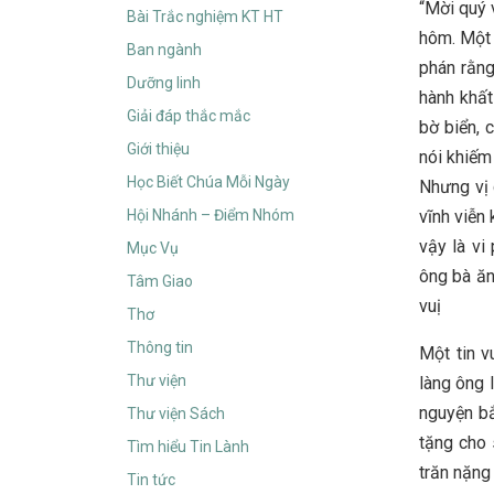
“Mời quý 
Bài Trắc nghiệm KT HT
hôm. Một 
Ban ngành
phán rằng
Dưỡng linh
hành khất
Giải đáp thắc mắc
bờ biển, 
Giới thiệu
nói khiếm
Học Biết Chúa Mỗi Ngày
Nhưng vị 
Hội Nhánh – Điểm Nhóm
vĩnh viễn
vậy là vi
Mục Vụ
ông bà ăn
Tâm Giao
vuị
Thơ
Thông tin
Một tin v
Thư viện
làng ông 
nguyện bắ
Thư viện Sách
tặng cho 
Tìm hiểu Tin Lành
trăn nặng
Tin tức