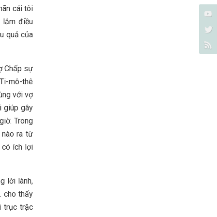
ãn cái tôi
a lắm điều
ậu quả của
vợ Chấp sự
I Ti-mô-thê
ùng với vợ
i giúp gây
giờ. Trong
 nào ra từ
có ích lợi
 lời lành,
… cho thấy
 trục trặc