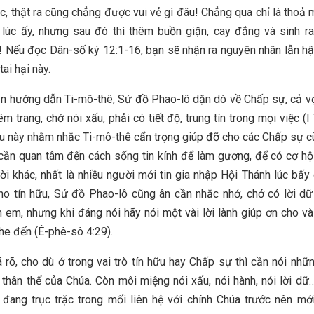
c, thật ra cũng chẳng được vui vẻ gì đâu! Chẳng qua chỉ là thoả m
 lúc ấy, nhưng sau đó thì thêm buồn giận, cay đắng và sinh r
! Nếu đọc Dân-số ký 12:1-16, bạn sẽ nhận ra nguyên nhân lẫn h
tai hại này.
n hướng dẫn Ti-mô-thê, Sứ đồ Phao-lô dặn dò về Chấp sự, cả 
m trang, chớ nói xấu, phải có tiết độ, trung tín trong mọi việc (
ều này nhằm nhắc Ti-mô-thê cẩn trọng giúp đỡ cho các Chấp sự c
ần quan tâm đến cách sống tin kính để làm gương, để có cơ hộ
i khác, nhất là nhiều người mới tin gia nhập Hội Thánh lúc bấy 
ho tín hữu, Sứ đồ Phao-lô cũng ân cần nhắc nhở, chớ có lời dữ
 em, nhưng khi đáng nói hãy nói một vài lời lành giúp ơn cho và 
he đến (Ê-phê-sô 4:29).
ã rõ, cho dù ở trong vai trò tín hữu hay Chấp sự thì cần nói những
thân thể của Chúa. Còn môi miệng nói xấu, nói hành, nói lời dữ
đang trục trặc trong mối liên hệ với chính Chúa trước nên mới