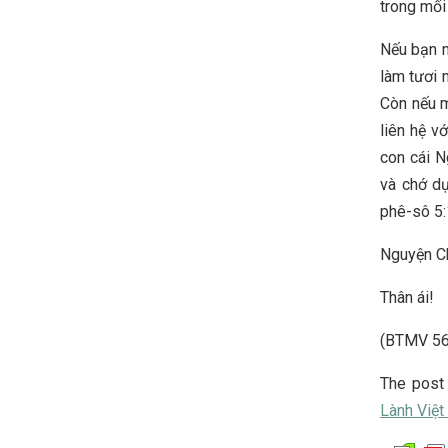
trong mối 
Nếu bạn n
làm tươi 
Còn nếu m
liên hệ v
con cái N
và chớ dự
phê-sô 5:
Nguyện Ch
Thân ái!
(BTMV 56
The pos
Lành Việ