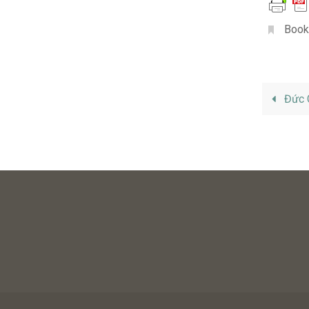
Book
Đức C