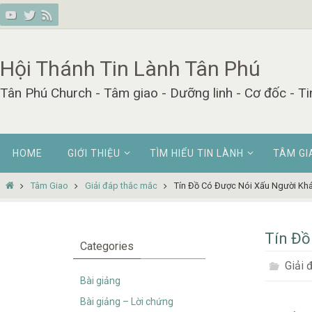
Skip
to
content
Hội Thánh Tin Lành Tân Phú
Tân Phú Church - Tâm giao - Dưỡng linh - Cơ đốc - Ti
Skip
HOME
GIỚI THIỆU
TÌM HIỂU TIN LÀNH
TÂM GI
to
content
Home
Tâm Giao
Giải đáp thắc mắc
Tín Đồ Có Được Nói Xấu Người Kh
Tín Đồ
Categories
Giải 
Bài giảng
Bài giảng – Lời chứng