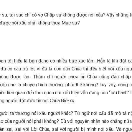
sư, tại sao chỉ có vợ Chấp sự không được nói xấu? Vậy những t
ồ được nói xấu phải không thưa Mục sư?
ạn tôi hiểu là bạn đang có nhiều bức xúc lắm. Hẳn là khi đặt câ
đã có câu trả lời, vì đã là con dân Chúa thì đều biết nói xấu ngư
hông được làm. Thậm chí người chưa tin Chúa cũng đâu chấp 
xấu như là chuyện bình thường, phải thế không? Tuy vậy, cũng c
iều liên quan đến thói quen nói xấu hiện vẫn đang còn “lưu hành” 
g người đặt đức tin nơi Chúa Giê-xu.
gười ta thường nói xấu người khác? Từ ngữ nói xấu đã mô tả n
ơ của người nói phải không? Dù với nguyên nhân nào chăng nữa,
ẫn sai, sai với Lời Chúa, sai với người bị mình nói xấu. Và ngư