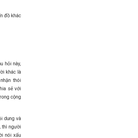
ín đồ khác
u hỏi này,
ời khác là
nhận thói
hia sẻ với
trong cộng
ội dung và
 thì người
ời nói xấu