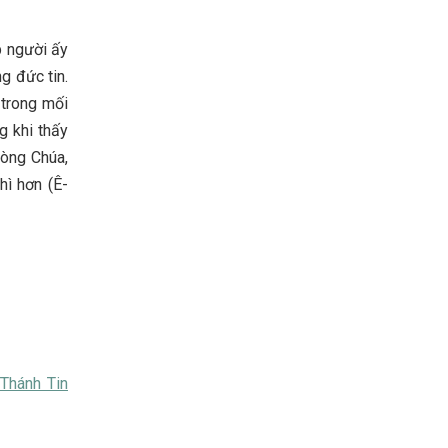
p người ấy
g đức tin.
 trong mối
g khi thấy
lòng Chúa,
hì hơn (Ê-
Thánh Tin