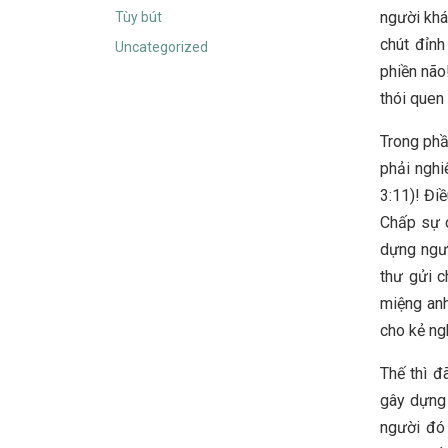
người khá
Tùy bút
chút đỉnh
Uncategorized
phiền não
thói quen 
Trong phầ
phải nghiê
3:11)! Đi
Chấp sự c
dựng ngườ
thư gửi c
miệng anh
cho kẻ ng
Thế thì đ
gây dựng 
người đó 