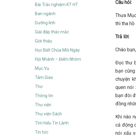
Câu hỏi:
Bài Trắc nghiệm KT HT
Ban ngành
Thưa Mục 
Dưỡng linh
thì tha h
Giải đáp thắc mắc
Trả lời:
Giới thiệu
Chào bạn,
Học Biết Chúa Mỗi Ngày
Hội Nhánh – Điểm Nhóm
Đọc thư b
Mục Vụ
bạn cũng 
Tâm Giao
chuyện k
Thơ
quen nói 
bạn đôi đ
Thông tin
đồng nhữn
Thư viện
Thư viện Sách
Khi nào n
Tìm hiểu Tin Lành
cả động c
Tin tức
nói xấu v