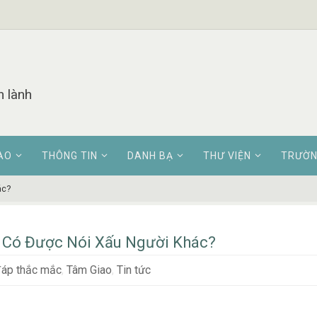
n lành
AO
THÔNG TIN
DANH BẠ
THƯ VIỆN
TRƯỜN
ác?
 Có Được Nói Xấu Người Khác?
đáp thắc mắc
,
Tâm Giao
,
Tin tức