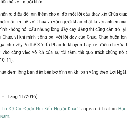
liên hệ với người khác.
hận ra điều đó, xin thêm cho ai đó một lời cầu thay, xin Chúa giú
mới mối liên hệ với Chúa và với người khác, nhất là với anh em cùn
ình không nói xấu nhưng lòng đầy cay đắng thì cũng cần trở lại
ới Chúa, vì khi mình sống sai với lời dạy của Chúa, Chúa buồn lòn
gài như vậy. Vì thế Sứ đồ Phao-lô khuyên, hãy xét điều chi vừa 
 vào công việc vô ích của sự tối tăm, thà quở trách chúng nó t
10-11).
úa đem lòng bạn đến bến bờ bình an khi bạn vâng theo Lời Ngài.
 – Tháng 11/2016)
t
Tín Đồ Có Được Nói Xấu Người Khác?
appeared first on
Hội 
t Nam
.