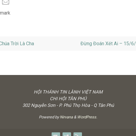
mark
.
húa Trời Là Cha
Đừng Đoán Xét Ai – 15/6
HỘI THÁNH TIN LÀNH VIỆT NAM
CHI HỘI TÂN PHÚ
302 Nguyễn Sơn - P. Phú Thọ Hòa - Q Tân Phú
Powered by
Nirvana
&
WordPress.