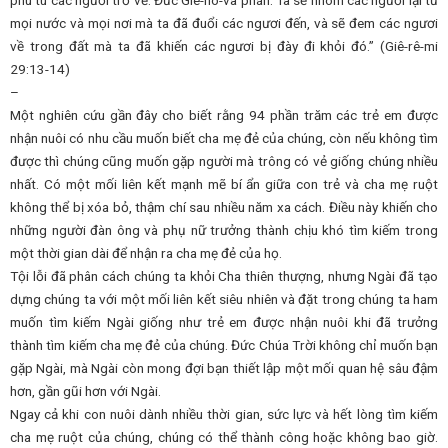
phu tù các ngươi trở về. Đức Giê-hô-va phán: Ta sẽ nhóm các ngươi lại từ
mọi nước và mọi nơi mà ta đã đuổi các ngươi đến, và sẽ đem các ngươi
về trong đất mà ta đã khiến các ngươi bị đày đi khỏi đó.” (Giê-rê-mi
29:13-14)
–
Một nghiên cứu gần đây cho biết rằng 94 phần trăm các trẻ em được
nhận nuôi có nhu cầu muốn biết cha mẹ đẻ của chúng, còn nếu không tìm
được thì chúng cũng muốn gặp người mà trông có vẻ giống chúng nhiều
nhất. Có một mối liên kết mạnh mẽ bí ẩn giữa con trẻ và cha mẹ ruột
không thể bị xóa bỏ, thậm chí sau nhiều năm xa cách. Điều này khiến cho
những người đàn ông và phụ nữ trưởng thành chịu khó tìm kiếm trong
một thời gian dài để nhận ra cha mẹ đẻ của họ.
Tội lỗi đã phân cách chúng ta khỏi Cha thiên thượng, nhưng Ngài đã tạo
dựng chúng ta với một mối liên kết siêu nhiên và đặt trong chúng ta ham
muốn tìm kiếm Ngài giống như trẻ em được nhận nuôi khi đã trưởng
thành tìm kiếm cha mẹ đẻ của chúng. Đức Chúa Trời không chỉ muốn bạn
gặp Ngài, mà Ngài còn mong đợi bạn thiết lập một mối quan hệ sâu đậm
hơn, gần gũi hơn với Ngài.
Ngay cả khi con nuôi dành nhiều thời gian, sức lực và hết lòng tìm kiếm
cha mẹ ruột của chúng, chúng có thể thành công hoặc không bao giờ.