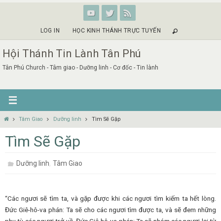
Skip
to
content
LOG IN
HỌC KINH THÁNH TRỰC TUYẾN
Hội Thánh Tin Lành Tân Phú
Tân Phú Church - Tâm giao - Dưỡng linh - Cơ đốc - Tin lành
Home
Tâm Giao
Dưỡng linh
Tìm Sẽ Gặp
Tìm Sẽ Gặp
,
Dưỡng linh
Tâm Giao
“Các ngươi sẽ tìm ta, và gặp được khi các ngươi tìm kiếm ta hết lòng.
Đức Giê-hô-va phán: Ta sẽ cho các ngươi tìm được ta, và sẽ đem những