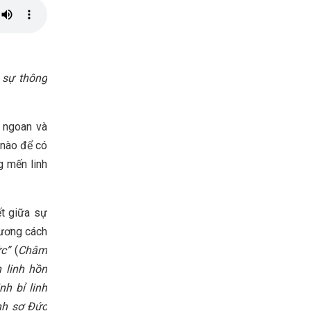
 sự thông
 ngoan và
 nào để có
g mến linh
ết giữa sự
hương cách
ức
”
(
Châm
 linh hồn
nh bỉ linh
nh sợ Đức