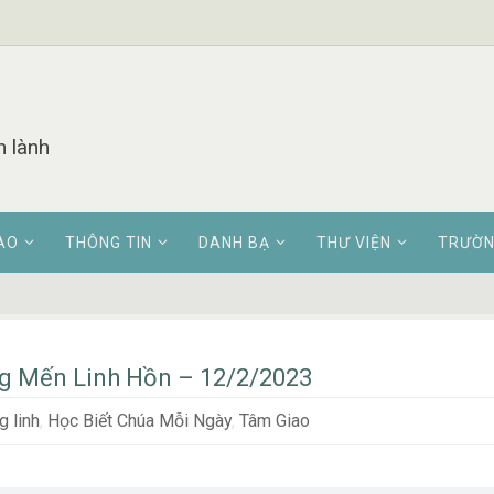
n lành
AO
THÔNG TIN
DANH BẠ
THƯ VIỆN
TRƯỜN
 Mến Linh Hồn – 12/2/2023
 linh
,
Học Biết Chúa Mỗi Ngày
,
Tâm Giao