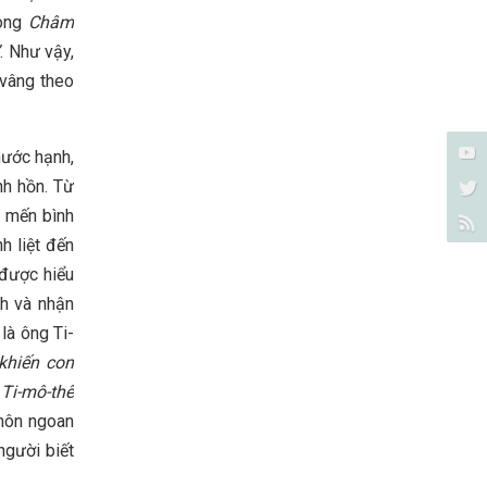
rong
Châm
”
. Như vậy,
 vâng theo
hước hạnh,
nh hồn. Từ
u mến bình
h liệt đến
 được hiểu
h và nhận
là ông Ti-
 khiến con
I Ti-mô-thê
khôn ngoan
người biết