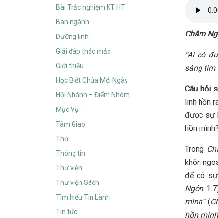
Bài Trắc nghiệm KT HT
Ban ngành
Châm Ng
Dưỡng linh
Giải đáp thắc mắc
“Ai có đ
Giới thiệu
sáng tìm
Học Biết Chúa Mỗi Ngày
Câu hỏi 
Hội Nhánh – Điểm Nhóm
linh hồn 
Mục Vụ
được sự k
Tâm Giao
hồn mình
Thơ
Trong
Ch
Thông tin
khôn ngoa
Thư viện
để có sự
Thư viện Sách
Ngôn
1:7
Tìm hiểu Tin Lành
mình
”
(
C
Tin tức
hồn mình