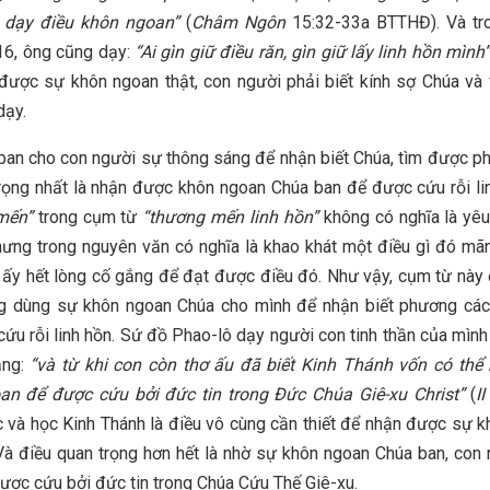
a dạy điều khôn ngoan
”
(
Châm Ngôn
15:32-33a BTTHĐ). Và t
16, ông cũng dạy:
“Ai gìn giữ điều răn, gìn giữ lấy linh hồn mình
ược sự khôn ngoan thật, con người phải biết kính sợ Chúa và
dạy.
ban cho con người sự thông sáng để nhận biết Chúa, tìm được p
rọng nhất là nhận được khôn ngoan Chúa ban để được cứu rỗi li
mến”
trong cụm từ
“thương mến linh hồn”
không có nghĩa là yê
ưng trong nguyên văn có nghĩa là khao khát một điều gì đó mãn
 ấy hết lòng cố gắng để đạt được điều đó. Như vậy, cụm từ này
òng dùng sự khôn ngoan Chúa cho mình để nhận biết phương các
ứu rỗi linh hồn. Sứ đồ Phao-lô dạy người con tinh thần của mình 
ằng:
“và từ khi con còn thơ ấu đã biết Kinh Thánh vốn có thể
an để được cứu bởi đức tin trong Đức Chúa Giê-xu Christ
”
(
I
c và học Kinh Thánh là điều vô cùng cần thiết để nhận được sự 
Và điều quan trọng hơn hết là nhờ sự khôn ngoan Chúa ban, con 
ược cứu bởi đức tin trong Chúa Cứu Thế Giê-xu.