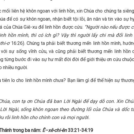
 mối liên hệ khôn ngoan với linh hồn, xin Chúa cho chúng ta siên
úa để có sự khôn ngoan, nhận biết tội lỗi, ăn năn và tin vào sự h
iá của Chúa Giê-xu để linh hồn được cứu.
“Người nào nếu được c
nh hồn mình, thì có ích gì? Vậy thì người lấy chi mà đổi lin
thi-ơ
16:26). Chúng ta phải biết thương mến linh hồn mình, hướn
với sự sống vĩnh cửu, và cũng phải biết thương mến linh hồn
g từng bước đi vào sự hư mất đời đời để giới thiệu ơn cứu chuộ
o nhiều người.
 tiên lo cho linh hồn mình chưa? Bạn làm gì để thể hiện sự thươn
 Chúa, con tạ ơn Chúa đã ban Lời Ngài để dạy dỗ con. Xin Chú
 Lời Ngài, sống khôn ngoan theo đường lối của Chúa và dốc 
u rỗi linh hồn cho chính con và mọi người.
Thánh trong ba năm:
Ê
–
x
ê-chi
-ên
33:21-34:19