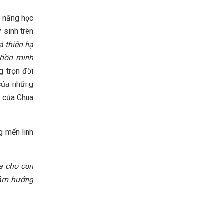
g năng học
y sinh trên
ả thiên hạ
h hồn mình
g trọn đời
 của những
c của Chúa
g mến linh
a cho con
tâm hướng