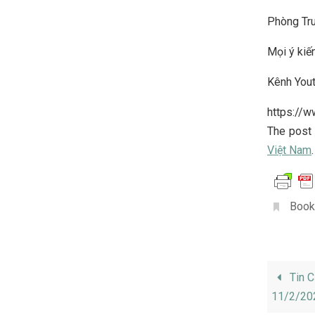
Phòng Tru
Mọi ý kiến
Kênh You
https://
The post
Việt Nam
.
Book
Tin C
11/2/20