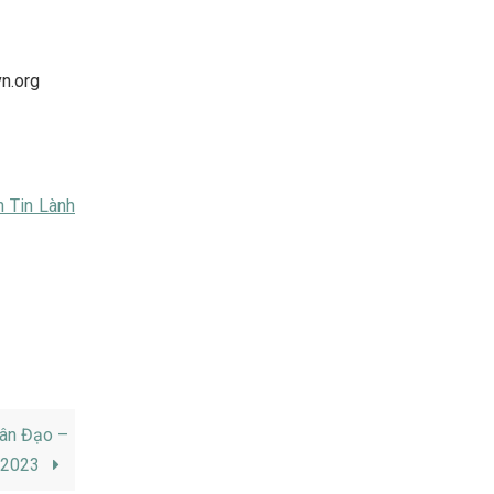
vn.org
h Tin Lành
ân Đạo –
/2023