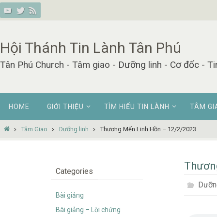
Skip
to
content
Hội Thánh Tin Lành Tân Phú
Tân Phú Church - Tâm giao - Dưỡng linh - Cơ đốc - Ti
Skip
HOME
GIỚI THIỆU
TÌM HIỂU TIN LÀNH
TÂM GI
to
content
Home
Tâm Giao
Dưỡng linh
Thương Mến Linh Hồn – 12/2/2023
Thương
Categories
Dưỡng
Bài giảng
Bài giảng – Lời chứng