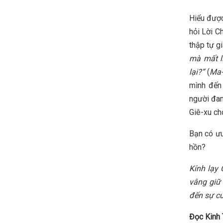
Hiểu được
hỏi Lời Ch
thập tự g
mà mất li
lại?
”
(
Ma-
mình đến 
người đan
Giê-xu ch
Bạn có ưu
hồn?
Kính lạy
vâng giữ
đến sự cứ
Đọc Kinh 