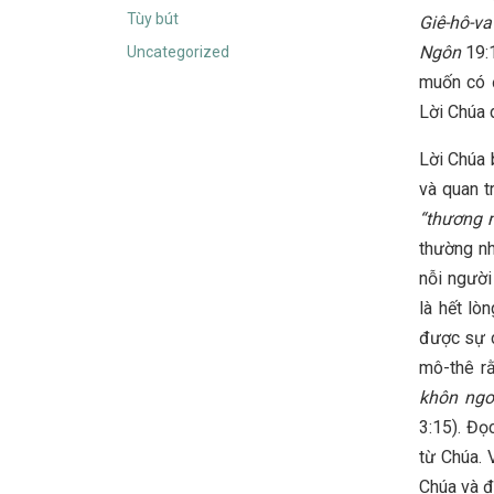
Tùy bút
Giê-hô-v
Ngôn
19:
Uncategorized
muốn có đ
Lời Chúa 
Lời Chúa 
và quan t
“thương 
thường nh
nỗi người
là hết l
được sự c
mô-thê r
khôn ngo
3:15). Đọ
từ Chúa. 
Chúa và đ