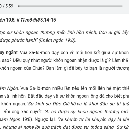
ôn
19:8;
II Ti-mô-thê
3:14-15
ược sự khôn ngoan thương mến linh hồn mình; Còn ai giữ lấy
 được phước hạnh
”
(
Châm ngôn 19:8).
suy ngẫm:
Vua Sa-lô-môn dạy con về mối liên kết giữa sự khôn
ra sao? Điều quý nhất người khôn ngoan nhận được là gì? Làm thế
hôn ngoan của Chúa? Bạn làm gì để bày tỏ bạn là người thươn
?
âm Ngôn
, Vua Sa-lô-môn nhiều lần nêu lên mối liên hệ mật thi
n và linh hồn. Bắt đầu dạy về sự khôn ngoan, ông đã cho biết p
 khôn ngoan:
“Sự kính sợ Đức Giê-hô-va là khởi đầu sự tri th
). Rồi ông xác quyết:
“
Ai có được sự khôn ngoan thương mến
hâm Ngôn
19:8). Ngược lại,
“
Ai khước từ lời khuyên dạy là khi
, Nhưng ai nghe lời quở trách đạt được sự thông sáng. Sự kí