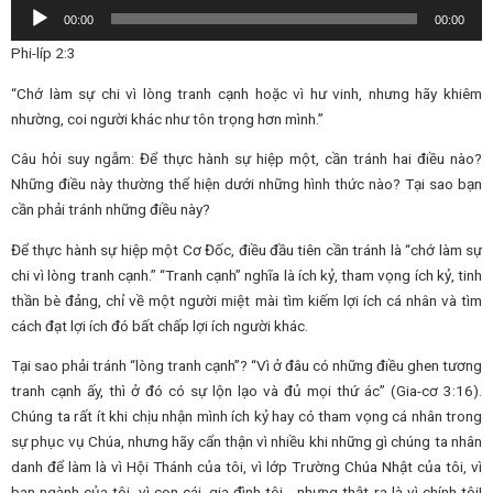
Audio
00:00
00:00
Player
Phi-líp 2:3
“Chớ làm sự chi vì lòng tranh cạnh hoặc vì hư vinh, nhưng hãy khiêm
nhường, coi người khác như tôn trọng hơn mình.”
Câu hỏi suy ngẫm: Để thực hành sự hiệp một, cần tránh hai điều nào?
Những điều này thường thể hiện dưới những hình thức nào? Tại sao bạn
cần phải tránh những điều này?
Để thực hành sự hiệp một Cơ Đốc, điều đầu tiên cần tránh là “chớ làm sự
chi vì lòng tranh cạnh.” “Tranh cạnh” nghĩa là ích kỷ, tham vọng ích kỷ, tinh
thần bè đảng, chỉ về một người miệt mài tìm kiếm lợi ích cá nhân và tìm
cách đạt lợi ích đó bất chấp lợi ích người khác.
Tại sao phải tránh “lòng tranh cạnh”? “Vì ở đâu có những điều ghen tương
tranh cạnh ấy, thì ở đó có sự lộn lạo và đủ mọi thứ ác” (Gia-cơ 3:16).
Chúng ta rất ít khi chịu nhận mình ích kỷ hay có tham vọng cá nhân trong
sự phục vụ Chúa, nhưng hãy cẩn thận vì nhiều khi những gì chúng ta nhân
danh để làm là vì Hội Thánh của tôi, vì lớp Trường Chúa Nhật của tôi, vì
ban ngành của tôi, vì con cái, gia đình tôi… nhưng thật ra là vì chính tôi!