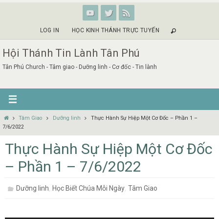
Skip
to
content
LOG IN
HỌC KINH THÁNH TRỰC TUYẾN
Hội Thánh Tin Lành Tân Phú
Tân Phú Church - Tâm giao - Dưỡng linh - Cơ đốc - Tin lành
Home
Tâm Giao
Dưỡng linh
Thực Hành Sự Hiệp Một Cơ Đốc – Phần 1 –
7/6/2022
Thực Hành Sự Hiệp Một Cơ Đốc
– Phần 1 – 7/6/2022
,
,
Dưỡng linh
Học Biết Chúa Mỗi Ngày
Tâm Giao