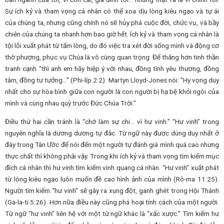
Sự ích kỷ và tham vọng cá nhân có thể xoa dịu lòng kiêu ngạo và tự ái
của chúng ta, nhưng cũng chính nó sẽ hủy phá cuộc đời, chức vụ, và bầy
chiên của chúng ta nhanh hơn bao giờ hết. Ích kỷ và tham vọng cá nhân là
tội lỗi xuất phát từ tấm lòng, do đó việc tra xét đời sống mình và động cơ
thờ phượng, phục vụ Chúa là vô cùng quan trọng. Để thắng hơn tinh thần
tranh cạnh “thì anh em hãy hiệp ý với nhau, đồng tình yêu thương, đồng
tâm, đồng tư tưởng…” (Phi-líp 2:2). Martyn Lloyd-Jones nói: “Hy vọng duy
nhất cho sự hòa bình giữa con người là con người bị hạ bệ khỏi ngôi của
mình và cùng nhau quỳ trước Đức Chúa Trời.”
Điều thứ hai cần tránh là “chớ làm sự chi… vì hư vinh.” “Hư vinh” trong
nguyên nghĩa là dương dương tự đắc. Từ ngữ này được dùng duy nhất ở
đây trong Tân Ước để nói đến một người tự đánh giá mình quá cao nhưng
thực chất thì không phải vậy. Trong khi ích kỷ và tham vọng tìm kiếm mục
đích cá nhân thì hư vinh tìm kiếm vinh quang cá nhân. “Hư vinh” xuất phát
từ lòng kiêu ngạo luôn muốn đề cao hình ảnh của mình (Rô-ma 11:25).
Người tìm kiếm “hư vinh” sẽ gây ra xung đột, ganh ghét trong Hội Thánh
(Ga-la-ti 5:26). Hơn nữa điều này cũng phá hoại tính cách của một người.
Từ ngữ “hư vinh” liên hệ với một từ ngữ khác là “xấc xược.” Tìm kiếm hư