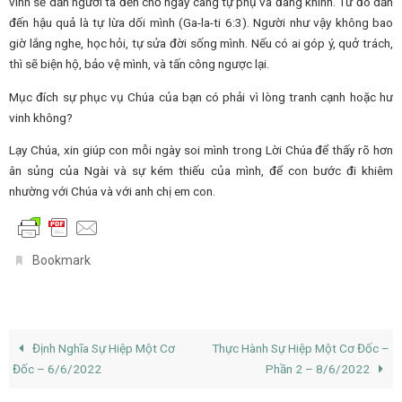
vinh sẽ dẫn người ta đến chỗ ngày càng tự phụ và đáng khinh. Từ đó dẫn
đến hậu quả là tự lừa dối mình (Ga-la-ti 6:3). Người như vậy không bao
giờ lắng nghe, học hỏi, tự sửa đời sống mình. Nếu có ai góp ý, quở trách,
thì sẽ biện hộ, bảo vệ mình, và tấn công ngược lại.
Mục đích sự phục vụ Chúa của bạn có phải vì lòng tranh cạnh hoặc hư
vinh không?
Lạy Chúa, xin giúp con mỗi ngày soi mình trong Lời Chúa để thấy rõ hơn
ân sủng của Ngài và sự kém thiếu của mình, để con bước đi khiêm
nhường với Chúa và với anh chị em con.
.
Bookmark
Định Nghĩa Sự Hiệp Một Cơ
Thực Hành Sự Hiệp Một Cơ Đốc –
Đốc – 6/6/2022
Phần 2 – 8/6/2022