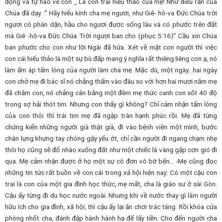
động và tự hào về con _ Là con trai hiếu thảo của mẹ! Như điều răn của
Chúa đã dạy :” Hãy hiếu kính cha mẹ ngươi, như Giê- hô-va Đức Chúa trời
ngươi có phán dặn, hầu cho ngươi được sống lâu và có phước trên đất
mà Giê -hô-va Đức Chúa Trời ngươi ban cho (phục 5:16)” Cầu xin Chúa
ban phước cho con như lời Ngài đã hứa. Xét về mặt con người thì việc
con cái hiếu thảo là một sự bù đấp mang ý nghĩa rất thiêng liêng con ạ, nó
làm ấm áp tấm lòng của người làm cha mẹ. Mặc dù, một ngày…hai ngày
con chở mẹ đi bác sĩ nó chẳng thấm vào đâu so với hơn hai mươi năm mẹ
đã chăm con, nó chẳng cân bằng một đêm mẹ thức canh con sốt 40 độ
trong sợ hải thót tim. Nhưng con thấy gì không? Chỉ cảm nhận tấm lòng
của con thôi thì trái tim mẹ đã ngập tràn hạnh phúc rồi. Mẹ đã từng
chứng kiến những người già thật già, đi vào bệnh viện một mình, bước
chân lựng khựng tay chóng gậy yếu ớt, chỉ cần người đi ngang chạm nhẹ
thôi họ cũng sẽ đổ nhào xuống đất như một chiếc lá vàng gặp cơn gió đi
qua. Mẹ cảm nhận được ở họ một sự cô đơn vô bờ bến… -Mẹ cũng đọc
những tin tức rất buồn về con cái trong xả hội hiện nay: Có một cậu con
trai là con của một gia đình học thức, mẹ mất, cha là giáo sư ở sài Gòn.
Cậu ấy từng đi du học nước ngoài. Nhưng khi về nước thay gì làm người
hữu ích cho gia đình, xã hội, thì cậu ấy lại ăn chơi trác táng. Rồi khóa cửa
phòng nhốt cha, đánh đập hành hành hạ để lấy tiền. Cho đến người cha