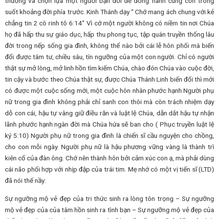
thương và chọn lựa một người bạn đời để đồng hành cùng con trong
suốt khoảng đời phía trước. Kinh Thánh dạy “ Chớ mang ách chung với kẻ
chẳng tin 2 cô rinh tô 6:14” Vì cớ một người không có niềm tin nơi Chúa
họ đã hấp thu sự giáo dục, hấp thu phong tục, tập quán truyền thống lâu
đời trong nếp sống gia đình, không thể nào bởi cái lễ hôn phối mà biến
đổi được tâm tư, chiều sâu, tín ngưỡng của một con người. Chỉ có người
thật sự mở lòng, mở linh hồn tìm kiếm Chúa, chào đón Chúa vào cuộc đời,
tin cậy và bước theo Chúa thật sự, được Chúa Thánh Linh biến đổi thì mới
có được một cuộc sống mới, một cuộc hôn nhân phước hạnh Người phụ
nữ trong gia đình không phải chỉ sanh con thôi mà còn trách nhiệm dạy
dỗ con cái, hậu tự vâng giữ điều răn và luật lệ Chúa, dẫn dắt hậu tự nhận
lãnh phước hạnh ngàn đời mà Chúa hứa sẽ ban cho ( Phục truyền luật lệ
ký 5:10) Người phụ nữ trong gia đình là chiến sĩ cầu nguyện cho chồng,
cho con mỗi ngày. Người phụ nữ là hậu phương vững vàng là thành trì
kiên cố của đàn ông. Chớ nên thành hôn bởi cảm xúc con ạ, mà phải dùng
cái não phối hợp với nhịp đập của trái tim. Mẹ nhớ có một vị tiến sĩ (LTD)
đã nói thế nầy:
Sự ngưỡng mộ vẻ đẹp của tri thức sinh ra lòng tôn trọng – Sự ngưỡng
mộ vẻ đẹp của của tâm hồn sinh ra tình bạn – Sự ngưỡng mộ vẻ đẹp của