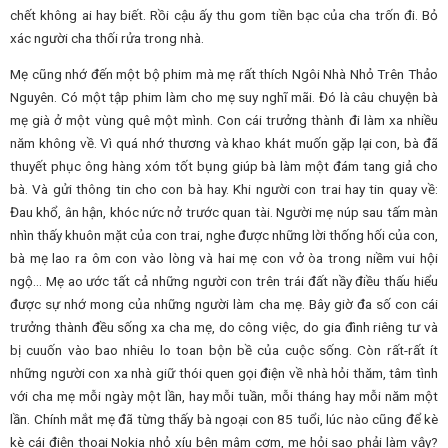
chết không ai hay biết. Rồi cậu ấy thu gom tiền bạc của cha trốn đi. Bỏ
xác người cha thối rửa trong nhà.
Mẹ cũng nhớ đến một bộ phim mà mẹ rất thích Ngôi Nhà Nhỏ Trên Thảo
Nguyên. Có một tập phim làm cho mẹ suy nghĩ mãi. Đó là câu chuyện bà
mẹ già ở một vùng quê một mình. Con cái trưởng thành đi làm xa nhiều
năm không về. Vì quá nhớ thương và khao khát muốn gặp lại con, bà đã
thuyết phục ông hàng xóm tốt bụng giúp bà làm một đám tang giả cho
bà. Và gửi thông tin cho con bà hay. Khi người con trai hay tin quay về:
Đau khổ, ân hận, khóc nức nở trước quan tài. Người mẹ núp sau tấm màn
nhìn thấy khuôn mặt của con trai, nghe được những lời thống hối của con,
bà mẹ lao ra ôm con vào lòng và hai mẹ con vở òa trong niềm vui hội
ngộ… Mẹ ao ước tất cả những người con trên trái đất nầy điều thấu hiểu
được sự nhớ mong của những người làm cha mẹ. Bây giờ đa số con cái
trưởng thành đều sống xa cha mẹ, do công việc, do gia đình riêng tư và
bị cuuốn vào bao nhiêu lo toan bộn bề của cuộc sống. Còn rất-rất ít
những người con xa nhà giữ thói quen gọi điện về nhà hỏi thăm, tâm tình
với cha mẹ mỗi ngày một lần, hay mỗi tuần, mỗi tháng hay mỗi năm một
lần. Chính mắt mẹ đã từng thấy bà ngoại con 85 tuổi, lúc nào cũng để kè
kè cái điện thoại Nokia nhỏ xíu bên mâm cơm, mẹ hỏi sao phải làm vậy?