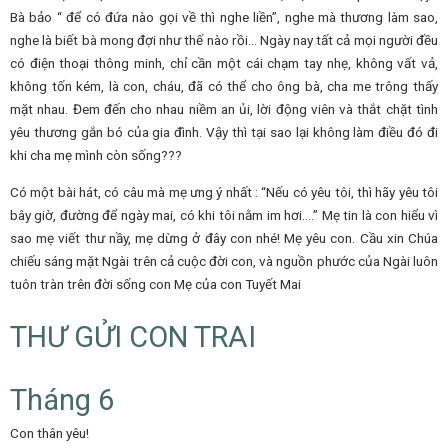
Bà bảo “ để có đứa nào gọi về thì nghe liền”, nghe mà thương làm sao,
nghe là biết bà mong đợi như thế nào rồi… Ngày nay tất cả mọi người đều
có điện thoại thông minh, chỉ cần một cái chạm tay nhẹ, không vất vả,
không tốn kém, là con, cháu, đã có thể cho ông bà, cha me trông thấy
mặt nhau. Đem đến cho nhau niềm an ủi, lời động viên và thắt chặt tình
yêu thương gắn bó của gia đình. Vậy thì tại sao lại không làm điều đó đi
khi cha mẹ mình còn sống???
Có một bài hát, có câu mà mẹ ưng ý nhất : “Nếu có yêu tôi, thì hãy yêu tôi
bây giờ, đường để ngày mai, có khi tôi nằm im hơi….” Mẹ tin là con hiểu vì
sao mẹ viết thư nầy, mẹ dừng ở đây con nhé! Mẹ yêu con. Cầu xin Chúa
chiếu sáng mặt Ngài trên cả cuộc đời con, và nguồn phước của Ngài luôn
tuôn tràn trên đời sống con Mẹ của con Tuyết Mai
THƯ GỬI CON TRAI
Tháng 6
Con thân yêu!