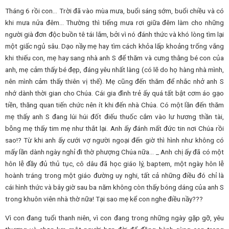
Tháng 6 rồi con… Trời đã vào mùa mưa, buổi sáng sớm, buổi chiều và có
khi mưa nửa đêm… Thường thì tiếng mưa rơi giữa đêm làm cho những
người già đơn độc buồn tê tái lắm, bởi vì nó đánh thức và khó lòng tìm lại
một giấc ngủ sâu. Dạo nầy mẹ hay tìm cách khỏa lấp khoảng trống vắng
khi thiếu con, mẹ hay sang nhà anh S để thăm và cưng thằng bé con của
anh, mẹ cảm thấy bé đẹp, đáng yêu nhất làng (có lẽ do họ hàng nhà mình,
nên mình cảm thấy thiên vị thế). Mẹ cũng đến thăm để nhắc nhở anh S
nhớ dành thời gian cho Chúa. Cái gia đình trẻ ấy quá tất bật cơm áo gạo
tiền, thăng quan tiến chức nên ít khi đến nhà Chúa. Có một lần đến thăm
mẹ thấy anh S đang lúi húi đốt điếu thuốc cắm vào lư hương thần tài,
bỗng mẹ thấy tim mẹ như thắt lại. Anh ấy đánh mất đức tin nơi Chúa rồi
sao!? Từ khi anh ấy cưới vợ người ngoại đến giờ thì hình như không có
mấy lần dành ngày nghỉ đi thờ phượng Chúa nữa… _ Anh chị ấy đã có một
hôn lễ đầy đủ thủ tục, cô dâu đã học giáo lý, baptem, một ngày hôn lễ
hoành tráng trong một giáo đường uy nghi, tất cả những điều đó chỉ là
cái hình thức và bây giờ sau ba năm không còn thấy bóng dáng của anh S
trong khuôn viên nhà thờ nữa! Tại sao mẹ kể con nghe điều nầy???
Vì con đang tuổi thanh niên, vì con đang trong những ngày gặp gỡ, yêu