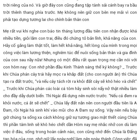
trời riêng của nó. Và giờ đây con cũng đang tập tành sải cánh bay ra bầu
trời thênh thang phía trước. Mẹ không nên giữ con bên mẹ mãi vì con
phải tạo dựng tương lai cho chính bản thân con
Mẹ rất vui khi nghe con báo tin tháng lương đầu tiên con nhận được khá
nhiều tiền, giỏi lắm con trai, điều đó chứng tỏ bản lĩnh, khả năng của con.
Hãy cố gắng làm thật tốt, làm hết khả năng, hết lòng của mình trong mọi
công việc làm lương thiện, nghiêm túc để nuôi sống bản thân và gia đình
của con sau nầy nữa! Nhưng có một điều rất quan trọng mẹ cần nói với
con hôm nay: Con nhớ phần đầu Kinh Thánh sáng thế ký không? _ Trước
khi Chúa phán cây trái hãy mọc ra khắp đất (cho con người ăn) thì Chúa
tạo ra đất trước, “và nếu cây tách rời ra khỏi đất cây sẽ khô héo và chết”
_ Trước khi Chúa phán các loài cá tôm hãy sinh sôi nẩy nở thật nhiều làm
cho đầy dẫy dưới biển. Thì Ngài đã dựng nên nước trước. “Nếu cá đem ra
khỏi nước, cá ắt sẽ chết” _ Chúa lấy đất nắn nên con người đầu tiên là A
Đam, rồi Ngài hà sinh khí vào mũi cho A Đam sự sống. Vậy nên nếu bây
giờ chúng ta sống xa cách không giữ sự tương giao mật thiết cùng Chúa
thì phần tâm linh sẽ khô héo chết dần Hôm nay mẹ nhắc nhở con dù làm
việc ở đâu, sống trong hoàn cảnh nào, con cũng nhớ đến Chúa là Đấng
tạo hóa của con, nhớ giữ lấy ngày nghĩ làm nên ngày thánh Công việc đã