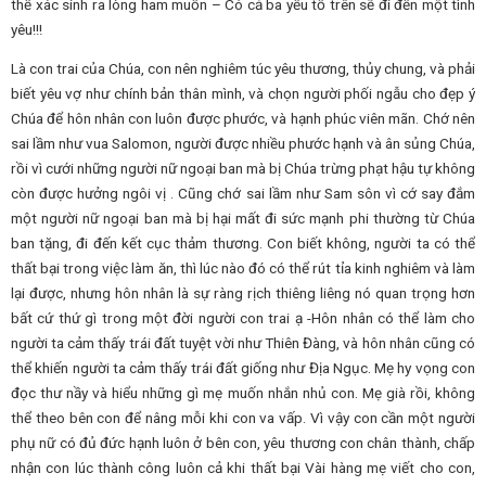
thể xác sinh ra lòng ham muốn – Có cả ba yếu tố trên sẽ đi đến một tình
yêu!!!
Là con trai của Chúa, con nên nghiêm túc yêu thương, thủy chung, và phải
biết yêu vợ như chính bản thân mình, và chọn người phối ngẫu cho đẹp ý
Chúa để hôn nhân con luôn được phước, và hạnh phúc viên mãn. Chớ nên
sai lầm như vua Salomon, người được nhiều phước hạnh và ân sủng Chúa,
rồi vì cưới những người nữ ngoại ban mà bị Chúa trừng phạt hậu tự không
còn được hưởng ngôi vị . Cũng chớ sai lầm như Sam sôn vì cớ say đắm
một người nữ ngoại ban mà bị hại mất đi sức mạnh phi thường từ Chúa
ban tặng, đi đến kết cục thảm thương. Con biết không, người ta có thể
thất bại trong việc làm ăn, thì lúc nào đó có thể rút tỉa kinh nghiêm và làm
lại được, nhưng hôn nhân là sự ràng rịch thiêng liêng nó quan trọng hơn
bất cứ thứ gì trong một đời người con trai ạ -Hôn nhân có thể làm cho
người ta cảm thấy trái đất tuyệt vời như Thiên Đàng, và hôn nhân cũng có
thể khiến người ta cảm thấy trái đất giống như Địa Ngục. Mẹ hy vọng con
đọc thư nầy và hiểu những gì mẹ muốn nhắn nhủ con. Mẹ già rồi, không
thể theo bên con để nâng mỗi khi con va vấp. Vì vậy con cần một người
phụ nữ có đủ đức hạnh luôn ở bên con, yêu thương con chân thành, chấp
nhận con lúc thành công luôn cả khi thất bại Vài hàng mẹ viết cho con,