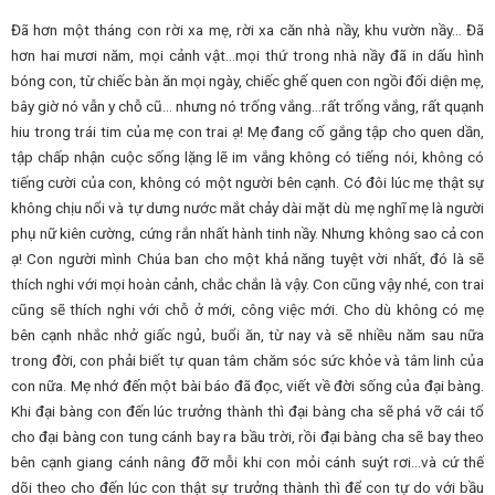
Đã hơn một tháng con rời xa mẹ, rời xa căn nhà nầy, khu vườn nầy… Đã
hơn hai mươi năm, mọi cảnh vật…mọi thứ trong nhà nầy đã in dấu hình
bóng con, từ chiếc bàn ăn mọi ngày, chiếc ghế quen con ngồi đối diện mẹ,
bây giờ nó vẫn y chỗ cũ… nhưng nó trống vắng…rất trống vắng, rất quạnh
hiu trong trái tim của mẹ con trai ạ! Mẹ đang cố gắng tập cho quen dần,
tập chấp nhận cuộc sống lặng lẽ im vắng không có tiếng nói, không có
tiếng cười của con, không có một người bên cạnh. Có đôi lúc mẹ thật sự
không chịu nổi và tự dưng nước mắt chảy dài mặt dù mẹ nghĩ mẹ là người
phụ nữ kiên cường, cứng rắn nhất hành tinh nầy. Nhưng không sao cả con
ạ! Con người mình Chúa ban cho một khả năng tuyệt vời nhất, đó là sẽ
thích nghi với mọi hoàn cảnh, chắc chắn là vậy. Con cũng vậy nhé, con trai
cũng sẽ thích nghi với chỗ ở mới, công việc mới. Cho dù không có mẹ
bên cạnh nhắc nhở giấc ngủ, buổi ăn, từ nay và sẽ nhiều năm sau nữa
trong đời, con phải biết tự quan tâm chăm sóc sức khỏe và tâm linh của
con nữa. Mẹ nhớ đến một bài báo đã đọc, viết về đời sống của đại bàng.
Khi đại bàng con đến lúc trưởng thành thì đại bàng cha sẽ phá vỡ cái tổ
cho đại bàng con tung cánh bay ra bầu trời, rồi đại bàng cha sẽ bay theo
bên cạnh giang cánh nâng đỡ mỗi khi con mỏi cánh suýt rơi…và cứ thế
dõi theo cho đến lúc con thật sự trưởng thành thì để con tự do với bầu