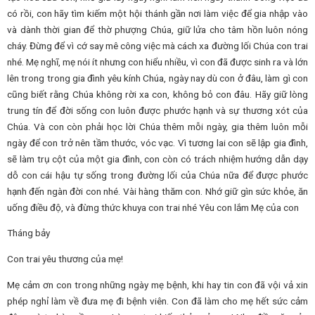
có rồi, con hãy tìm kiếm một hội thánh gần nơi làm việc để gia nhập vào
và dành thời gian để thờ phượng Chúa, giữ lửa cho tâm hồn luôn nóng
cháy. Đừng để vì cớ say mê công việc mà cách xa đường lối Chúa con trai
nhé. Mẹ nghĩ, mẹ nói ít nhưng con hiểu nhiều, vì con đã được sinh ra và lớn
lên trong trong gia đình yêu kính Chúa, ngày nay dù con ở đâu, làm gì con
cũng biết rằng Chúa không rời xa con, không bỏ con đâu. Hãy giữ lòng
trung tín để đời sống con luôn được phước hạnh và sự thương xót của
Chúa. Và con còn phải học lời Chúa thêm mỗi ngày, gia thêm luôn mỗi
ngày để con trở nên tầm thước, vóc vạc. Vì tương lai con sẽ lập gia đình,
sẽ làm trụ cột của một gia đình, con còn có trách nhiệm hướng dẫn dạy
dỗ con cái hậu tự sống trong đường lối của Chúa nữa để được phước
hạnh đến ngàn đời con nhé. Vài hàng thăm con. Nhớ giữ gìn sức khỏe, ăn
uống điều độ, và đừng thức khuya con trai nhé Yêu con lắm Mẹ của con
Tháng bảy
Con trai yêu thương của mẹ!
Mẹ cảm ơn con trong những ngày mẹ bệnh, khi hay tin con đã vội vả xin
phép nghỉ làm về đưa mẹ đi bệnh viên. Con đã làm cho mẹ hết sức cảm