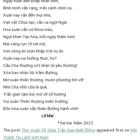
Ngày xuân đến khắp nhân sinh,
Bình minh vẫn rạng, trên cành chim ca…
Xuân nay vẫn đến mọi nhà,
Vạn vật Chúa tạo, vẫn ca ngợi Ngài.
Hoa xuân vẫn cứ khoe màu,
Ngợi khen Tạo hóa, mỗi ngày thắm tươi.
Mai vàng rực rỡ nơi nơi,
Ven sông én lượn khắp trời tự do.
Xuân nay vui hưởng thực, hư?
Cầu Cha thương xót nhân từ yêu thương!
Xóa bao nhân tội trăm đường,
Mơ xuân thiên thượng, muôn phương tìm về!
Nhà Cha vĩnh cữu là quê,
Trần gian tạm bợ, mơ về cố hương.
Vui xuân Thiên thượng miên trường,
Bốn mùa xuân vẫn thiên đường hạnh vinh!.
Lê Mai
* hai hai: Năm 2022
The post
Thơ: Xuân Về Giữa Trần Gian Biến Động
appeared first on
Hội
Thánh Tin Lành Việt Nam
.