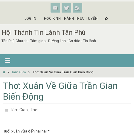
Skip
to
content
LOG IN
HỌC KINH THÁNH TRỰC TUYẾN
Hội Thánh Tin Lành Tân Phú
Tân Phú Church - Tâm giao - Dưỡng linh - Cơ đốc - Tin lành
Home
Tâm Giao
Thơ: Xuân Về Giữa Trần Gian Biến Động
Thơ: Xuân Về Giữa Trần Gian
Biến Động
,
Tâm Giao
Thơ
Tuổi xuân vừa đến hai hai,*