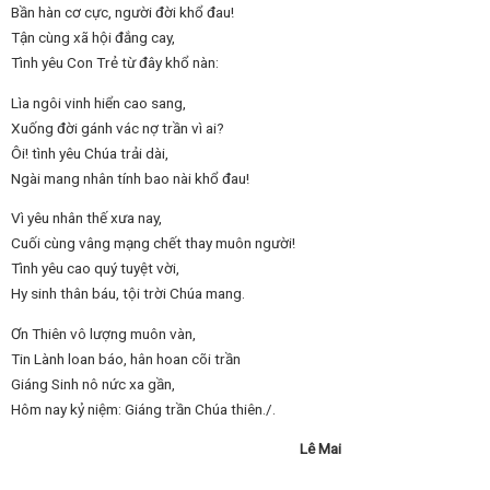
Bần hàn cơ cực, người đời khổ đau!
Tận cùng xã hội đắng cay,
Tình yêu Con Trẻ từ đây khổ nàn:
Lìa ngôi vinh hiển cao sang,
Xuống đời gánh vác nợ trần vì ai?
Ôi! tình yêu Chúa trải dài,
Ngài mang nhân tính bao nài khổ đau!
Vì yêu nhân thế xưa nay,
Cuối cùng vâng mạng chết thay muôn người!
Tình yêu cao quý tuyệt vời,
Hy sinh thân báu, tội trời Chúa mang.
Ơn Thiên vô lượng muôn vàn,
Tin Lành loan báo, hân hoan cõi trần
Giáng Sinh nô nức xa gần,
Hôm nay kỷ niệm: Giáng trần Chúa thiên./.
Lê Mai