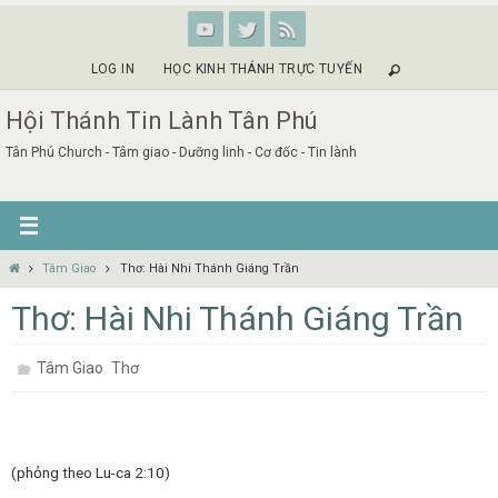
Skip
to
content
LOG IN
HỌC KINH THÁNH TRỰC TUYẾN
Hội Thánh Tin Lành Tân Phú
Tân Phú Church - Tâm giao - Dưỡng linh - Cơ đốc - Tin lành
Home
Tâm Giao
Thơ: Hài Nhi Thánh Giáng Trần
Thơ: Hài Nhi Thánh Giáng Trần
,
Tâm Giao
Thơ
(phỏng theo Lu-ca 2:10)