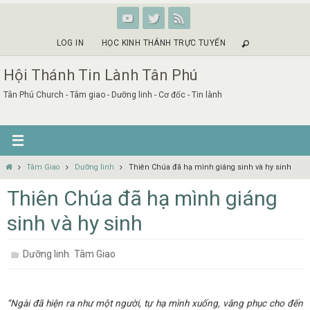
Skip
to
content
LOG IN
HỌC KINH THÁNH TRỰC TUYẾN
Hội Thánh Tin Lành Tân Phú
Tân Phú Church - Tâm giao - Dưỡng linh - Cơ đốc - Tin lành
Home
Tâm Giao
Dưỡng linh
Thiên Chúa đã hạ mình giáng sinh và hy sinh
Thiên Chúa đã hạ mình giáng
sinh và hy sinh
,
Dưỡng linh
Tâm Giao
“Ngài đã hiện ra như một người, tự hạ mình xuống, vâng phục cho đến