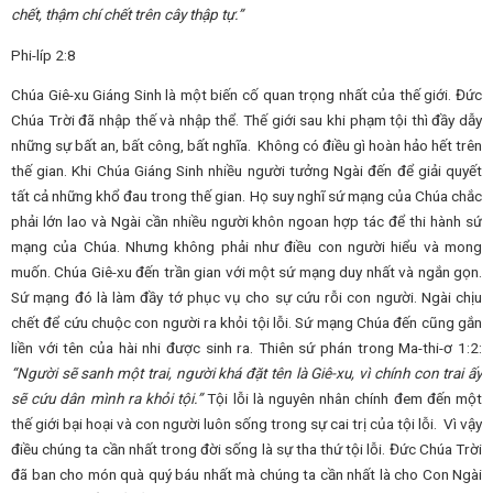
chết, thậm chí chết trên cây thập tự.”
Phi-líp 2:8
Chúa Giê-xu Giáng Sinh là một biến cố quan trọng nhất của thế giới. Đức
Chúa Trời đã nhập thế và nhập thể. Thế giới sau khi phạm tội thì đầy dẫy
những sự bất an, bất công, bất nghĩa. Không có điều gì hoàn hảo hết trên
thế gian. Khi Chúa Giáng Sinh nhiều người tưởng Ngài đến để giải quyết
tất cả những khổ đau trong thế gian. Họ suy nghĩ sứ mạng của Chúa chắc
phải lớn lao và Ngài cần nhiều người khôn ngoan hợp tác để thi hành sứ
mạng của Chúa. Nhưng không phải như điều con người hiểu và mong
muốn. Chúa Giê-xu đến trần gian với một sứ mạng duy nhất và ngắn gọn.
Sứ mạng đó là làm đầy tớ phục vụ cho sự cứu rỗi con người. Ngài chịu
chết để cứu chuộc con người ra khỏi tội lỗi. Sứ mạng Chúa đến cũng gắn
liền với tên của hài nhi được sinh ra. Thiên sứ phán trong Ma-thi-ơ 1:2:
“Người sẽ sanh một trai, người khá đặt tên là Giê-xu, vì chính con trai ấy
sẽ cứu dân mình ra khỏi tội.”
Tội lỗi là nguyên nhân chính đem đến một
thế giới bại hoại và con người luôn sống trong sự cai trị của tội lỗi. Vì vậy
điều chúng ta cần nhất trong đời sống là sự tha thứ tội lỗi. Đức Chúa Trời
đã ban cho món quà quý báu nhất mà chúng ta cần nhất là cho Con Ngài