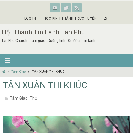
Skip
to
content
LOG IN
HỌC KINH THÁNH TRỰC TUYẾN
Hội Thánh Tin Lành Tân Phú
Tân Phú Church - Tâm giao - Dưỡng linh - Cơ đốc - Tin lành
Home
Tâm Giao
TÂN XUÂN THI KHÚC
TÂN XUÂN THI KHÚC
,
Tâm Giao
Thơ