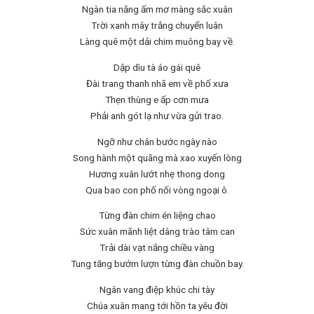
Ngàn tia nắng ấm mơ màng sắc xuân
Trời xanh mây trắng chuyển luân
Làng quê một dải chim muông bay về.
Dập dìu tà áo gái quê
Đài trang thanh nhã em về phố xưa
Thẹn thùng e ấp cơn mưa
Phải anh gót lạ như vừa gửi trao.
Ngỡ như chân bước ngày nào
Song hành một quãng mà xao xuyến lòng
Hương xuân lướt nhẹ thong dong
Qua bao con phố nối vòng ngoại ô.
Từng đàn chim én liệng chao
Sức xuân mãnh liệt dâng trào tâm can
Trải dài vạt nắng chiều vàng
Tung tăng bướm lượn từng đàn chuồn bay.
Ngân vang điệp khúc chi tày
Chúa xuân mang tới hồn ta yêu đời