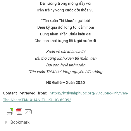
Dạ hương trong mộng đầy vơi
Tràn trề hy vọng cuộc đời thỏa vui.
“Tân xuân Thi khúc” ngọt bùi
Diệu kỳ quá đổi lòng tôi cảm hoài
Dung nhan Thần Chúa hiển oai
Cho con khải tượng lối Ngài bước đi.
Xuân về hát khúc ca thi
Bài thơ cung kính xuân thì miễn viên
Đời con hy lễ tinh tuyền
“Tân xuân Thi khúc” lòng nguyền hiến dâng.
Hồ Galilê – Xuân 2020
Content retrieved from:
https://httlvinhphuoc.org/vi/duong-linh/Van-
Tho-Nhac/TAN-XUAN-THI-KHUC-6909/
.
.
Bookmark