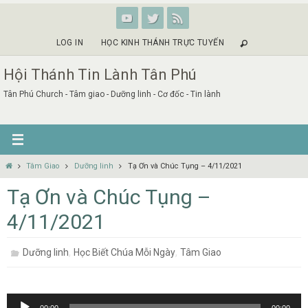
Skip
to
content
LOG IN
HỌC KINH THÁNH TRỰC TUYẾN
Hội Thánh Tin Lành Tân Phú
Tân Phú Church - Tâm giao - Dưỡng linh - Cơ đốc - Tin lành
Home
Tâm Giao
Dưỡng linh
Tạ Ơn và Chúc Tụng – 4/11/2021
Tạ Ơn và Chúc Tụng –
4/11/2021
,
,
Dưỡng linh
Học Biết Chúa Mỗi Ngày
Tâm Giao
Audio