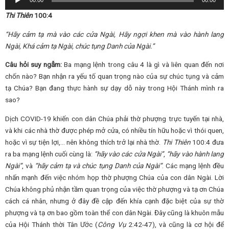
00:00
00:00
Player
Thi
Thiên
100:
4
“Hãy cảm tạ mà vào các cửa Ngài,
Hãy ngợi khen mà vào hành lang
Ngài,
Khá cảm tạ Ngài, chúc tụng Danh của Ngài.”
Câu hỏi suy ngẫm:
Ba mạng lệnh trong câu 4 là gì và liên quan đến nơi
chốn nào? Bạn nhận ra yếu tố quan trọng nào của sự chúc tụng và cảm
tạ Chúa? Bạn đang thực hành sự dạy dỗ này trong Hội Thánh mình ra
sao?
Dịch COVID-19 khiến con dân Chúa phải thờ phượng trực tuyến tại nhà,
và khi các nhà thờ được phép mở cửa, có nhiều tín hữu hoặc vì thói quen,
hoặc vì sự tiện lợi,… nên không thích trở lại nhà thờ.
Thi Thiên
100:4 đưa
ra ba mạng lệnh cuối cùng là:
“hãy vào các cửa Ngài”
,
“hãy vào hành lang
Ngài”
, và
“hãy cảm tạ và chúc tụng
D
anh của Ngài”
. Các mạng lệnh đều
nhấn mạnh đến việc nhóm họp thờ phượng Chúa của con dân Ngài. Lời
Chúa không phủ nhận tầm quan trọng của việc thờ phượng và tạ ơn Chúa
cách cá nhân, nhưng ở đây đề cập đến khía cạnh đặc biệt của sự thờ
phượng và tạ ơn bao gồm toàn thể con dân Ngài. Đây cũng là khuôn mẫu
của Hội Thánh thời Tân Ước (
Công Vụ
2:42-47), và cũng là cơ hội để