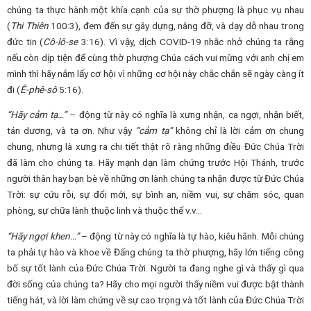
chúng ta thực hành một khía cạnh của sự thờ phượng là phục vụ nhau
(
Thi Thiên
100:3), đem đến sự gây dựng, nâng đỡ, và dạy dỗ nhau trong
đức tin (
Cô-lô-se
3:16). Vì vậy, dịch COVID-19 nhắc nhở chúng ta rằng
nếu còn dịp tiện để cùng thờ phượng Chúa cách vui mừng với anh chị em
mình thì hãy nắm lấy cơ hội vì những cơ hội này chắc chắn sẽ ngày càng ít
đi (
Ê-phê-sô
5:16).
“Hãy cảm tạ…”
– động từ này có nghĩa là xưng nhận, ca ngợi, nhận biết,
tán dương, và tạ ơn. Như vậy
“cảm tạ”
không chỉ là lời cảm ơn chung
chung, nhưng là xưng ra chi tiết thật rõ ràng những điều Đức Chúa Trời
đã làm cho chúng ta. Hãy mạnh dạn làm chứng trước Hội Thánh, trước
người thân hay bạn bè về những ơn lành chúng ta nhận được từ Đức Chúa
Trời: sự cứu rỗi, sự đổi mới, sự bình an, niềm vui, sự chăm sóc, quan
phòng, sự chữa lành thuộc linh và thuộc thể v.v…
“Hãy ngợi khen…”
– động từ này có nghĩa là tự hào, kiêu hãnh. Mỗi chúng
ta phải tự hào và khoe về Đấng chúng ta thờ phượng, hãy lớn tiếng công
bố sự tốt lành của Đức Chúa Trời. Người ta đang nghe gì và thấy gì qua
đời sống của chúng ta? Hãy cho mọi người thấy niềm vui được bật thành
tiếng hát, và lời làm chứng về sự cao trọng và tốt lành của Đức Chúa Trời