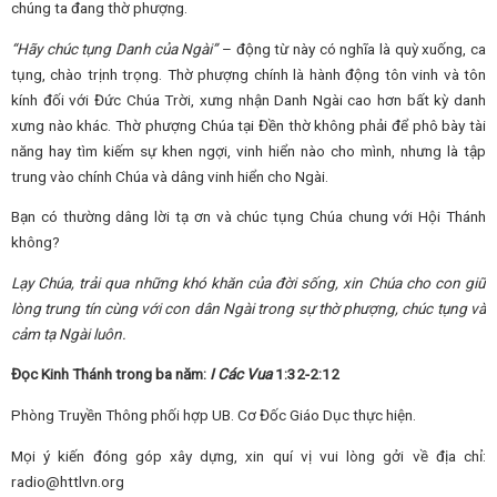
chúng ta đang thờ phượng.
“Hãy chúc tụng
D
anh của Ngài”
– động từ này có nghĩa là quỳ xuống, ca
tụng, chào trịnh trọng. Thờ phượng chính là hành động tôn vinh và tôn
kính đối với Đức Chúa Trời, xưng nhận Danh Ngài cao hơn bất kỳ danh
xưng nào khác. Thờ phượng Chúa tại Đền thờ không phải để phô bày tài
năng hay tìm kiếm sự khen ngợi, vinh hiển nào cho mình, nhưng là tập
trung vào chính Chúa và dâng vinh hiển cho Ngài.
Bạn có thường dâng lời tạ ơn và chúc tụng Chúa chung với Hội Thánh
không?
Lạy Chúa, trải qua những khó khăn của đời sống, xin Chúa cho con giữ
lòng
trung tín cùng với con dân Ngài trong sự thờ phượng,
chúc tụng
và
cảm tạ Ngài
luôn
.
Đọc Kinh Thánh trong ba năm:
I Các Vua
1:32-2:12
Phòng Truyền Thông phối hợp UB. Cơ Đốc Giáo Dục thực hiện.
Mọi ý kiến đóng góp xây dựng, xin quí vị vui lòng gởi về địa chỉ:
radio@httlvn.org