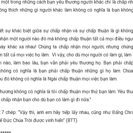
, một trong những cách bạn yêu thương người khác chỉ là chấp nh
ông thích những gì người khác làm không có nghĩa là bạn khôn
ết sự khác biệt giữa sự chấp nhận và sự chấp thuận là gì khô
nhận một người nào đó mà không chấp thuận tất cả mọi điều ngư
 này khác xa nhau! Chúng ta chấp nhận mọi người; nhưng chúng
 tất cả mọi việc họ làm. Vì vậy, cho dù mọi người có làm gì, làm 
 nào, làm bao lâu, bạn vẫn phải yêu thương họ. Bạn phải chấ
không có nghĩa là bạn phải chấp thuận những gì họ làm. Chúa
u đó không có nghĩa là Ngài chấp thuận mọi việc bạn làm.
thương không có nghĩa là tôi chấp thuận mọi thứ bạn làm. Yêu th
ôi chấp nhận bạn cho dù bạn có làm gì đi nữa.”
7 chép: “Vậy thì, anh em hãy tiếp lấy nhau, cũng như Đấng Chri
ể Đức Chúa Trời được vinh hiển” (BTT).