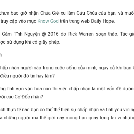
******
chưa bao giờ nhận Chúa Giê-xu làm Cứu Chúa của bạn, và muốn
 truy cập vào mục
Know God
trên trang web Daily Hope.
 Gẫm Tĩnh Nguyện @ 2016 do Rick Warren soạn thảo. Tác-gi
ợc sử dụng khi có giấy phép.
n
hấp nhận người nào trong cuộc sống của mình, ngay cả khi bạn
điều người đó tin hay làm?
ng lĩnh vực văn hóa nào thì việc chấp nhận là một vấn đề dườ
với các Cơ Đốc nhân?
ch thực tế nào bạn có thể thể hiện sự chấp nhận và tình yêu với n
là những người mà thế giới này mong bạn quay lưng lại vì những