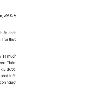
em, để Đức
 hiển danh
 Trời thực
a. Ta muốn
được. Thậm
 xíu được.
phát triển
 con người