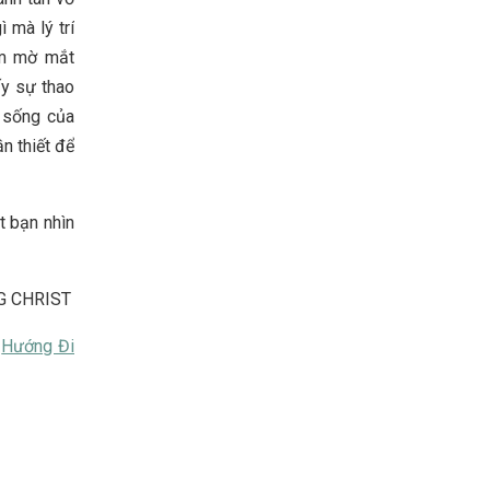
 mà lý trí
àm mờ mắt
ấy sự thao
g sống của
n thiết để
t bạn nhìn
G CHRIST
n
Hướng Đi