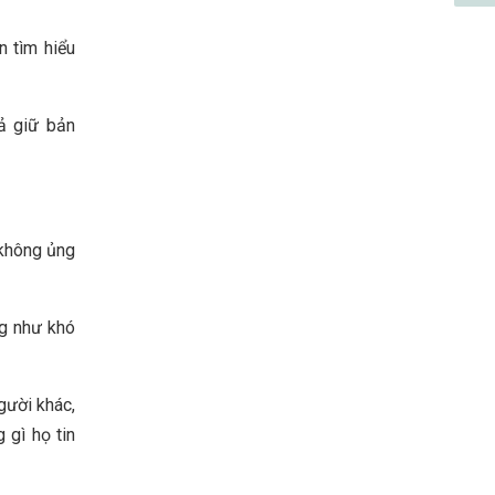
 tìm hiểu
ả giữ bản
 không ủng
ng như khó
gười khác,
 gì họ tin