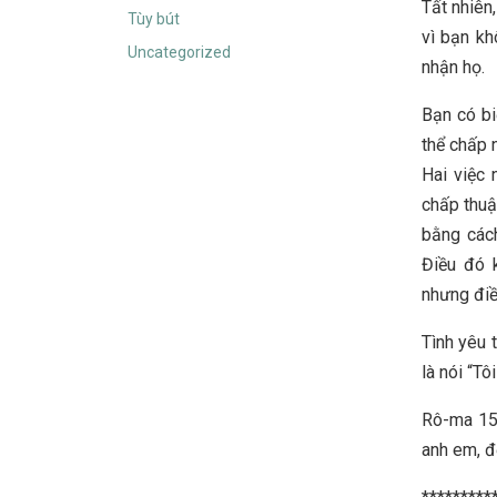
Tất nhiên
Tùy bút
vì bạn kh
Uncategorized
nhận họ.
Bạn có bi
thể chấp 
Hai việc
chấp thuận
bằng cách
Điều đó 
nhưng điề
Tình yêu 
là nói “T
Rô-ma 15:
anh em, đ