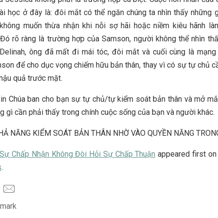
ài học ở đây là: đôi mắt có thể ngăn chúng ta nhìn thấy những gì
 không muốn thừa nhận khi nỗi sợ hãi hoặc niềm kiêu hãnh l
 Đó rõ ràng là trường hợp của Samson, người không thể nhìn th
Delinah, ông đã mất đi mái tóc, đôi mắt và cuối cùng là mạn
son để cho dục vọng chiếm hữu bản thân, thay vì có sự tự chủ cầ
 hậu quả trước mặt.
in Chúa ban cho bạn sự tự chủ/tự kiểm soát bản thân và mở mắ
g gì cần phải thấy trong chính cuộc sống của bạn và người khác.
KHẢ NĂNG KIỂM SOÁT BẢN THÂN NHỜ VÀO QUYỀN NĂNG TRON
Sự Chấp Nhận Không Đòi Hỏi Sự Chấp Thuận
appeared first o
s
.
mark
.