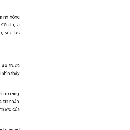
 mình hòng
đầu ta, vì
o, sức lực
u đó trước
 nhìn thấy
u rõ ràng:
 tin nhắn.
 trước của
anh tan vỡ