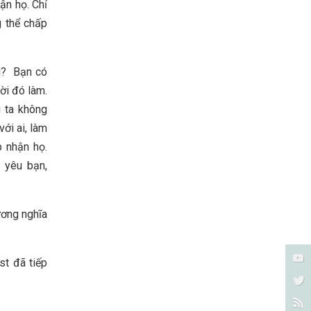
ận họ. Chỉ
g thể chấp
ng? Bạn có
ời đó làm.
 ta không
với ai, làm
p nhận họ.
 yêu bạn,
ương nghĩa
st đã tiếp