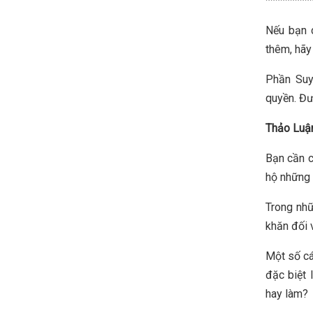
*********
Nếu bạn 
thêm, hãy
Phần Suy
quyền. Đư
Thảo Luậ
Bạn cần c
hộ những 
Trong nhữ
khăn đối 
Một số cá
đặc biệt 
hay làm?