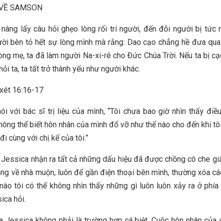
 VỀ SAMSON
nàng lấy câu hỏi ghẹo lòng rối trí người, đến đỗi người bị tức
ời bèn tỏ hết sự lòng mình mà rằng: Dao cạo chẳng hề đưa qua 
lòng mẹ, ta đã làm người Na-xi-rê cho Đức Chúa Trời. Nếu ta bị cạ
khỏi ta, ta tất trở thành yếu như người khác.
xét 16:16-17
ói với bác sĩ trị liệu của mình, “Tôi chưa bao giờ nhìn thấy điề
không thể biết hôn nhân của mình đổ vỡ như thế nào cho đến khi tôi
đi cùng với chị kế của tôi.”
 Jessica nhận ra tất cả những dấu hiệu đã được chồng cô che giấ
ng về nhà muộn, luôn để gần điện thoại bên mình, thường xóa các
nào tôi có thể không nhìn thấy những gì luôn luôn xảy ra ở phía
ica hỏi.
 Jessica không phải là trường hợp cá biệt. Cuộc hôn nhân của 