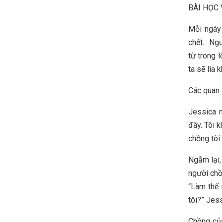
BÀI HỌC
Mỗi ngày 
chết. Ngư
từ trong 
ta sẽ lìa 
Các quan 
Jessica n
đây. Tôi 
chồng tôi 
Ngẫm lại,
người chồ
“Làm thế 
tôi?” Jess
Chồng của