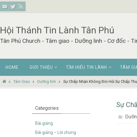
Skip
to
content
Hội Thánh Tin Lành Tân Phú
Tân Phú Church - Tâm giao - Dưỡng linh - Cơ đốc - Ti
Skip
HOME
GIỚI THIỆU
TÌM HIỂU TIN LÀNH
TÂM GI
to
content
Home
Tâm Giao
Dưỡng linh
Sự Chấp Nhận Không Đòi Hỏi Sự Chấp Th
Sự Chấ
Categories
Dưỡng
Bài giảng
Bài giảng – Lời chứng