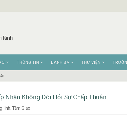
n lành
AO
THÔNG TIN
DANH BẠ
THƯ VIỆN
TRƯỜN
uận
p Nhận Không Đòi Hỏi Sự Chấp Thuận
 linh
,
Tâm Giao