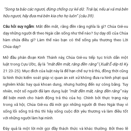
“Song ta bảo các ngươi, đừng chống cự kẻ dữ. Trái lại, nếu ai vả má bên
hữu ngươi, hãy đưa má bên kia cho họ luôn”
(câu 39).
Câu hỏi suy ngẫm
: Mắt đền mắt, rằng đền răng nghĩa là gì? Chúa Giê-xu
dạy những người đi theo Ngài cần sống như thế nào? Sự dạy dỗ của Chúa
hàm chứa điều gì? Làm thế nào bạn có thể sống yêu thương theo Lời
Chúa dạy?
Mở đầu phân đoạn Kinh Thánh này, Chúa Giê-xu tiếp tục trích dẫn một
luật trong Cựu Ước, ấy là
“mắt đền mắt, răng đền răng”
(
Xuất Ê-díp-tô Ký
21:23-25). Mục đích của luật này là để hạn chế sự trả thù, đồng thời cũng
là hình thức kiểm soát giúp vị quan án xét xử không đưa ra hình phạt quá
nghiêm khắc hay quá khoan dung, nhưng hướng đến sự công bằng. Tuy
nhiên, một số người đã lạm dụng luật
“mắt đền mắt, răng đền răng”
này
để biện minh cho hành động trả thù của họ. Chính bởi thực trạng này
trong xã hội, Chúa Giê-xu đã mời gọi những người đi theo Ngài thay vì
sống lối sống trả thù thì hãy sống cuộc đời yêu thương và làm điều tốt
với những người làm hại mình.
Đây quả là một lời mời gọi đầy thách thức và khác thường. Bởi theo lẽ