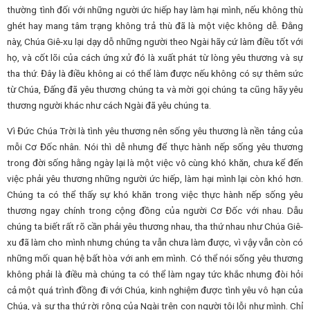
thường tình đối với những người ức hiếp hay làm hại mình, nếu không thù
ghét hay mang tâm trạng không trả thù đã là một việc không dễ. Đằng
này, Chúa Giê-xu lại dạy dỗ những người theo Ngài hãy cứ làm điều tốt với
họ, và cốt lõi của cách ứng xử đó là xuất phát từ lòng yêu thương và sự
tha thứ. Đây là điều không ai có thể làm được nếu không có sự thêm sức
từ Chúa, Đấng đã yêu thương chúng ta và mời gọi chúng ta cũng hãy yêu
thương người khác như cách Ngài đã yêu chúng ta.
Vì Đức Chúa Trời là tình yêu thương nên sống yêu thương là nền tảng của
mỗi Cơ Đốc nhân. Nói thì dễ nhưng để thực hành nếp sống yêu thương
trong đời sống hằng ngày lại là một việc vô cùng khó khăn, chưa kể đến
việc phải yêu thương những người ức hiếp, làm hại mình lại còn khó hơn.
Chúng ta có thể thấy sự khó khăn trong việc thực hành nếp sống yêu
thương ngay chính trong cộng đồng của người Cơ Đốc với nhau. Dẫu
chúng ta biết rất rõ cần phải yêu thương nhau, tha thứ nhau như Chúa Giê-
xu đã làm cho mình nhưng chúng ta vẫn chưa làm được, vì vậy vẫn còn có
những mối quan hệ bất hòa với anh em mình. Có thể nói sống yêu thương
không phải là điều mà chúng ta có thể làm ngay tức khắc nhưng đòi hỏi
cả một quá trình đồng đi với Chúa, kinh nghiệm được tình yêu vô hạn của
Chúa, và sự tha thứ rời rộng của Ngài trên con người tội lỗi như mình. Chỉ