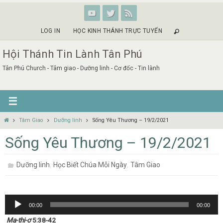
Skip
to
content
LOG IN
HỌC KINH THÁNH TRỰC TUYẾN
Hội Thánh Tin Lành Tân Phú
Tân Phú Church - Tâm giao - Dưỡng linh - Cơ đốc - Tin lành
Home
Tâm Giao
Dưỡng linh
Sống Yêu Thương – 19/2/2021
Sống Yêu Thương – 19/2/2021
,
,
Dưỡng linh
Học Biết Chúa Mỗi Ngày
Tâm Giao
Audio
00:00
00:00
Player
Ma-thi-ơ
5:38-42