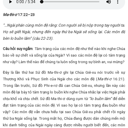
Ma-thi-ơ
17:22–23
“…Ngài phán cùng môn đệ rằng: Con người sẽ bị nộp trong tay người ta.
Họ sẽ giết Ngài, nhưng đến ngày thứ ba Ngài sẽ sống lại. Các môn đệ
bèn lo buồn lắ
m
”
(câu
22-23
).
Câu hỏi suy ngẫm
: Tâm trạng của các môn đệ như thế nào khi nghe Chúa
báo về sự chết và sống lại của Ngài? Vì sao các môn đệ lại có tâm trạng
như vậy? Làm thế nào để chúng ta luôn sống trong sự bình an, vui mừng?
Đây là lần thứ hai Sứ đồ Ma-thi-ơ ghi lại Chúa Giê-xu nói trước về sự
Thương Khó và Phục Sinh của Ngài cho các môn đệ (
Ma-thi-ơ
16:21).
Trong lần trước, Sứ đồ Phi-e-rơ đã can Chúa Giê-xu, nhưng lần này các
môn đệ lại bày tỏ tâm trạng lo buồn khi nghe Chúa nhắc lại việc Ngài phải
chịu khổ và chịu chết. Sứ đồ Ma-thi-ơ dùng cụm từ
“
lo
buồn lắm”
để diễn
đạt tâm trạng của các môn đệ. Vì sao họ lại có tâm trạng đau buồn như
vậy? Các môn đệ vẫn chưa hiểu tại sao Chúa Giê-xu phải chết rồi ngày
thứ ba Ngài sống lại. Trong mắt họ, Chúa đang được dân chúng mến mộ
khi danh tiếng của Ngài ngày càng được nhiều người biết đến, các môn