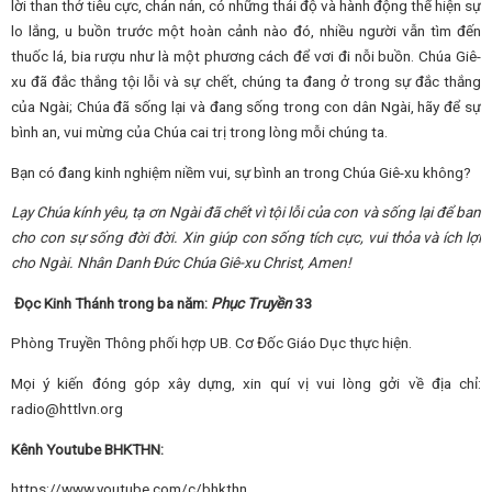
lời than thở tiêu cực, chán nản, có những thái độ và hành động thể hiện sự
lo lắng, u buồn trước một hoàn cảnh nào đó, nhiều người vẫn tìm đến
thuốc lá, bia rượu như là một phương cách để vơi đi nỗi buồn. Chúa Giê-
xu đã đắc thắng tội lỗi và sự chết, chúng ta đang ở trong sự đắc thắng
của Ngài; Chúa đã sống lại và đang sống trong con dân Ngài, hãy để sự
bình an, vui mừng của Chúa cai trị trong lòng mỗi chúng ta.
Bạn có đang kinh nghiệm niềm vui, sự bình an trong Chúa Giê-xu không?
Lạy Chúa kính yêu,
tạ
ơn Ngài đã chết vì tội lỗi của con và sống lại để ban
cho con sự sống đời đời. Xin giúp con sống tích cực, vui thỏa và ích lợi
cho Ngài
.
Nhân Danh Đức Chúa Giê-xu Christ, Amen!
Đọc Kinh Thánh trong ba năm:
Phục Truyền
33
Phòng Truyền Thông phối hợp UB. Cơ Đốc Giáo Dục thực hiện.
Mọi ý kiến đóng góp xây dựng, xin quí vị vui lòng gởi về địa chỉ:
radio@httlvn.org
Kênh Youtube BHKTHN:
https://www.youtube.com/c/bhkthn