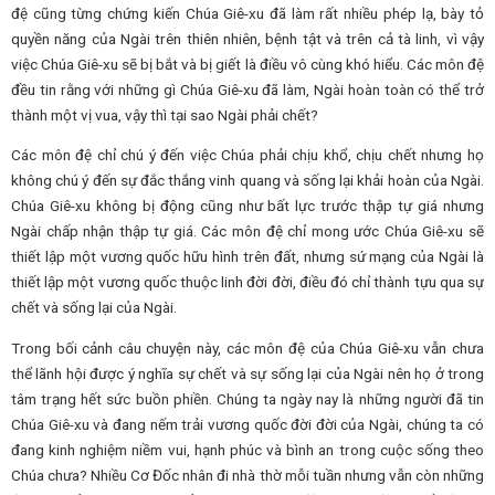
đệ cũng từng chứng kiến Chúa Giê-xu đã làm rất nhiều phép lạ, bày tỏ
quyền năng của Ngài trên thiên nhiên, bệnh tật và trên cả tà linh, vì vậy
việc Chúa Giê-xu sẽ bị bắt và bị giết là điều vô cùng khó hiểu. Các môn đệ
đều tin rằng với những gì Chúa Giê-xu đã làm, Ngài hoàn toàn có thể trở
thành một vị vua, vậy thì tại sao Ngài phải chết?
Các môn đệ chỉ chú ý đến việc Chúa phải chịu khổ, chịu chết nhưng họ
không chú ý đến sự đắc thắng vinh quang và sống lại khải hoàn của Ngài.
Chúa Giê-xu không bị động cũng như bất lực trước thập tự giá nhưng
Ngài chấp nhận thập tự giá. Các môn đệ chỉ mong ước Chúa Giê-xu sẽ
thiết lập một vương quốc hữu hình trên đất, nhưng sứ mạng của Ngài là
thiết lập một vương quốc thuộc linh đời đời, điều đó chỉ thành tựu qua sự
chết và sống lại của Ngài.
Trong bối cảnh câu chuyện này, các môn đệ của Chúa Giê-xu vẫn chưa
thể lãnh hội được ý nghĩa sự chết và sự sống lại của Ngài nên họ ở trong
tâm trạng hết sức buồn phiền. Chúng ta ngày nay là những người đã tin
Chúa Giê-xu và đang nếm trải vương quốc đời đời của Ngài, chúng ta có
đang kinh nghiệm niềm vui, hạnh phúc và bình an trong cuộc sống theo
Chúa chưa? Nhiều Cơ Đốc nhân đi nhà thờ mỗi tuần nhưng vẫn còn những