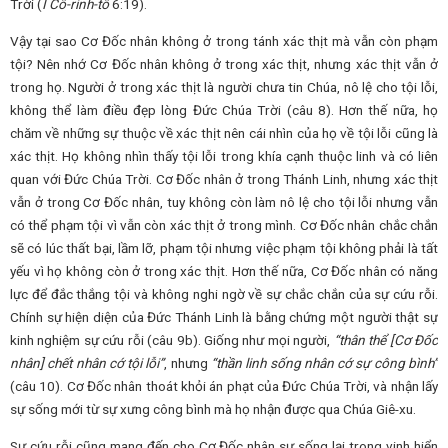
Trời (
I Cô-rinh-tô
6:19).
Vậy tại sao Cơ Đốc nhân không ở trong tánh xác thịt mà vẫn còn phạm
tội? Nên nhớ Cơ Đốc nhân không ở trong xác thịt, nhưng xác thịt vẫn ở
trong họ. Người ở trong xác thịt là người chưa tin Chúa, nô lệ cho tội lỗi,
không thể làm điều đẹp lòng Đức Chúa Trời (câu 8). Hơn thế nữa, họ
chăm về những sự thuộc về xác thịt nên cái nhìn của họ về tội lỗi cũng là
xác thịt. Họ không nhìn thấy tội lỗi trong khía cạnh thuộc linh và có liên
quan với Đức Chúa Trời. Cơ Đốc nhân ở trong Thánh Linh, nhưng xác thịt
vẫn ở trong Cơ Đốc nhân, tuy không còn làm nô lệ cho tội lỗi nhưng vẫn
có thể phạm tội vì vẫn còn xác thịt ở trong mình. Cơ Đốc nhân chắc chắn
sẽ có lúc thất bại, lầm lỡ, phạm tội nhưng việc phạm tội không phải là tất
yếu vì họ không còn ở trong xác thịt. Hơn thế nữa, Cơ Đốc nhân có năng
lực để đắc thắng tội và không nghi ngờ về sự chắc chắn của sự cứu rỗi.
Chính sự hiện diện của Đức Thánh Linh là bằng chứng một người thật sự
kinh nghiệm sự cứu rỗi (câu 9b). Giống như mọi người,
“thân thể [Cơ Đốc
nhân] chết nhân cớ tội lỗi”
, nhưng
“thần linh sống nhân cớ sự công bình”
(câu 10). Cơ Đốc nhân thoát khỏi án phạt của Đức Chúa Trời, và nhận lấy
sự sống mới từ sự xưng công bình mà họ nhận được qua Chúa Giê-xu.
Sự cứu rỗi cũng mang đến cho Cơ Đốc nhân sự sống lại trong vinh hiển