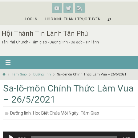
Skip
to
content
LOG IN
HỌC KINH THÁNH TRỰC TUYẾN
Hội Thánh Tin Lành Tân Phú
Tân Phú Church - Tâm giao - Dưỡng linh - Cơ đốc - Tin lành
Home
Tâm Giao
Dưỡng linh
Sa-lô-môn Chính Thức Làm Vua – 26/5/2021
Sa-lô-môn Chính Thức Làm Vua
– 26/5/2021
,
,
Dưỡng linh
Học Biết Chúa Mỗi Ngày
Tâm Giao
Audio