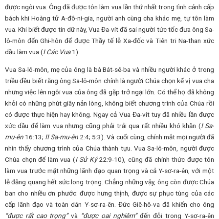
được ngôi vua. Ông đã được tôn làm vua lần thứ nhất trong tình cảnh cấp
bách khi Hoàng tử A-đô-ni-gia, người anh cùng cha khác mẹ, tự tôn làm
vua. Khi biết được tin dữ này, Vua Đa-vít đã sai người tức tốc đưa ông Sa-
lô-môn đến Ghi-hôn để được Thầy tế lễ Xa-đốc và Tiên tri Na-than xức
dầu làm vua (
I Các Vua
1).
Vua Sa-lô-môn, mẹ của ông là bà Bát-sê-ba và nhiều người khác ở trong
triều đều biết rằng ông Sa-lô-môn chính là người Chúa chọn kế vị vua cha
nhưng việc lên ngôi vua của ông đã gặp trở ngại lớn. Có thể họ đã không
khỏi có những phút giây nản lòng, không biết chương trình của Chúa rồi
có được thực hiện hay không. Ngay cả Vua Đa-vít tuy đã nhiều lần được
xức dầu để làm vua nhưng cũng phải trải qua rất nhiều khó khăn (
I Sa-
mu-ên
16:13;
II Sa-mu-ên
2:4; 5:3). Và cuối cùng, chính mắt mọi người đã
nhìn thấy chương trình của Chúa thành tựu. Vua Sa-lô-môn, người được
Chúa chọn để làm vua (
I Sử Ký
22:9-10), cũng đã chính thức được tôn
làm vua trước mặt những lãnh đạo quan trọng và cả Y-sơ-ra-ên, với một
lễ đăng quang hết sức long trọng. Chẳng những vậy, ông còn được Chúa
ban cho nhiều ơn phước: được hưng thịnh, được sự phục tùng của các
cấp lãnh đạo và toàn dân Y-sơ-ra-ên. Đức Giê-hô-va đã khiến cho ông
“được rất cao trọng”
và
“được oai nghiêm”
đến đỗi trong Y-sơ-ra-ên