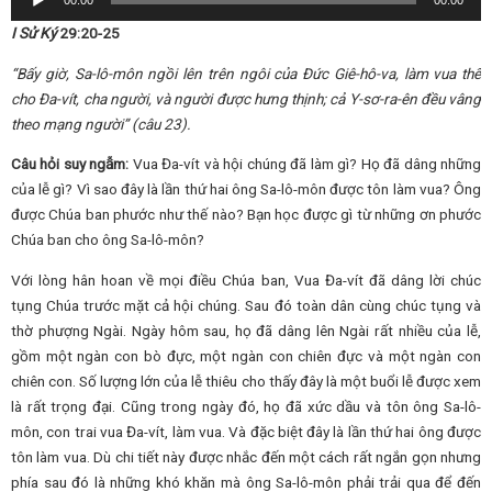
00:00
00:00
Player
I
Sử Ký
29:20-25
“Bấy giờ, Sa-lô-môn ngồi lên trên ngôi của Đức Giê-hô-va, làm vua thế
cho Đa-vít, cha người, và người được hưng thịnh; cả Y-sơ-ra-ên đều vâng
theo mạng người” (câu 23).
Câu hỏi suy ngẫm:
Vua Đa-vít và hội chúng đã làm gì? Họ đã dâng những
của lễ gì? Vì sao đây là lần thứ hai ông Sa-lô-môn được tôn làm vua? Ông
được Chúa ban phước như thế nào? Bạn học được gì từ những ơn phước
Chúa ban cho ông Sa-lô-môn?
Với lòng hân hoan về mọi điều Chúa ban, Vua Đa-vít đã dâng lời chúc
tụng Chúa trước mặt cả hội chúng. Sau đó toàn dân cùng chúc tụng và
thờ phượng Ngài. Ngày hôm sau, họ đã dâng lên Ngài rất nhiều của lễ,
gồm một ngàn con bò đực, một ngàn con chiên đực và một ngàn con
chiên con. Số lượng lớn của lễ thiêu cho thấy đây là một buổi lễ được xem
là rất trọng đại. Cũng trong ngày đó, họ đã xức dầu và tôn ông Sa-lô-
môn, con trai vua Đa-vít, làm vua. Và đặc biệt đây là lần thứ hai ông được
tôn làm vua. Dù chi tiết này được nhắc đến một cách rất ngắn gọn nhưng
phía sau đó là những khó khăn mà ông Sa-lô-môn phải trải qua để đến