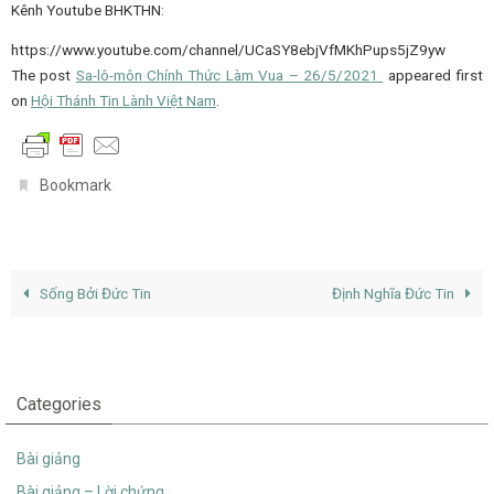
Kênh Youtube BHKTHN:
https://www.youtube.com/channel/UCaSY8ebjVfMKhPups5jZ9yw
The post
Sa-lô-môn Chính Thức Làm Vua – 26/5/2021
appeared first
on
Hội Thánh Tin Lành Việt Nam
.
.
Bookmark
Sống Bởi Đức Tin
Định Nghĩa Đức Tin
Categories
Bài giảng
Bài giảng – Lời chứng