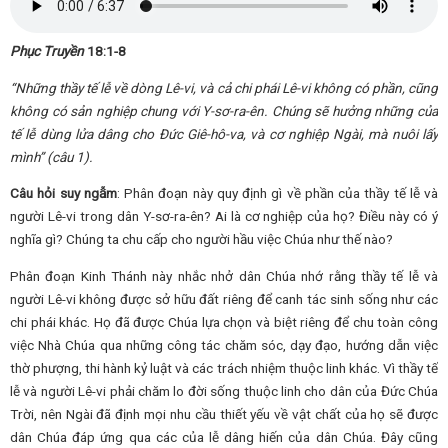
Phục Truyền
18:1-8
“Những thầy tế lễ về dòng Lê-vi, và cả chi phái Lê-vi không có phần, cũng
không có sản nghiệp chung với Y-sơ-ra-ên. Chúng sẽ hưởng những của
tế lễ dùng lửa dâng cho Đức Giê-hô-va, và cơ nghiệp Ngài, mà nuôi lấy
mình”
(câu 1).
Câu hỏi suy ngẫm
: Phân đoạn này quy định gì về phần của thầy tế lễ và
người Lê-vi trong dân Y-sơ-ra-ên? Ai là cơ nghiệp của họ? Điều này có ý
nghĩa gì? Chúng ta chu cấp cho người hầu việc Chúa như thế nào?
Phân đoạn Kinh Thánh này nhắc nhở dân Chúa nhớ rằng thầy tế lễ và
người Lê-vi không được sở hữu đất riêng để canh tác sinh sống như các
chi phái khác. Họ đã được Chúa lựa chọn và biệt riêng để chu toàn công
việc Nhà Chúa qua những công tác chăm sóc, dạy đạo, hướng dẫn việc
thờ phượng, thi hành kỷ luật và các trách nhiệm thuộc linh khác. Vì thầy tế
lễ và người Lê-vi phải chăm lo đời sống thuộc linh cho dân của Đức Chúa
Trời, nên Ngài đã định mọi nhu cầu thiết yếu về vật chất của họ sẽ được
dân Chúa đáp ứng qua các của lễ dâng hiến của dân Chúa. Đây cũng