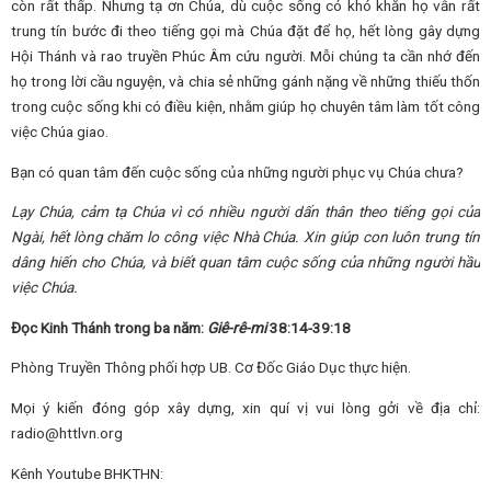
còn rất thấp. Nhưng tạ ơn Chúa, dù cuộc sống có khó khăn họ vẫn rất
trung tín bước đi theo tiếng gọi mà Chúa đặt để họ, hết lòng gây dựng
Hội Thánh và rao truyền Phúc Âm cứu người. Mỗi chúng ta cần nhớ đến
họ trong lời cầu nguyện, và chia sẻ những gánh nặng về những thiếu thốn
trong cuộc sống khi có điều kiện, nhằm giúp họ chuyên tâm làm tốt công
việc Chúa giao.
Bạn có quan tâm đến cuộc sống của những người phục vụ Chúa chưa?
Lạy Chúa, cảm tạ Chúa vì có nhiều người dấn thân theo tiếng gọi của
Ngài, hết lòng chăm lo công việc Nhà Chúa. Xin giúp con luôn trung tín
dâng hiến cho Chúa, và biết quan tâm cuộc sống của những người hầu
việc Chúa.
Đọc Kinh Thánh trong ba năm:
Giê-rê-mi
38:14-39:18
Phòng Truyền Thông phối hợp UB. Cơ Đốc Giáo Dục thực hiện.
Mọi ý kiến đóng góp xây dựng, xin quí vị vui lòng gởi về địa chỉ:
radio@httlvn.org
Kênh Youtube BHKTHN: