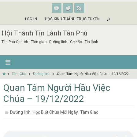
Skip
to
content
LOG IN
HỌC KINH THÁNH TRỰC TUYẾN
Hội Thánh Tin Lành Tân Phú
Tân Phú Church - Tâm giao - Dưỡng linh - Cơ đốc - Tin lành
Home
Tâm Giao
Dưỡng linh
Quan Tâm Người Hầu Việc Chúa – 19/12/2022
Quan Tâm Người Hầu Việc
Chúa – 19/12/2022
,
,
Dưỡng linh
Học Biết Chúa Mỗi Ngày
Tâm Giao