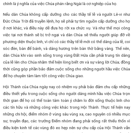
chính là ý nghĩa của việc Chúa phán rằng Ngài là cơ nghiệp của họ.
Nếu dân Chúa không cấp dưỡng cho các thầy tế lễ và người Lê-vi như
Đức Chúa Trời đã truyền lệnh, họ sẽ phải tự tìm nguồn cấp dưỡng cho họ
ở nơi khác, và điều này dễ đưa họ rời xa chức vụ. Và như thế mọi công
việc tại nơi thánh sẽ bị trở ngại và dân Chúa sẽ thiếu người giúp đỡ về
phương diện thuộc linh, vì chỉ có các thầy tế lễ mới có thể dâng của lễ, coi
sóc đèn, bàn để bánh, và dâng hương trên bàn thờ bằng vàng. Thế nên,
dân Chúa khi vào sinh sống trong vùng Đất Hứa cần phải trung tín dâng
của lễ lên cho Chúa nhằm thể hiện lòng biết ơn và sự vâng lời Chúa; đồng
thời cũng góp phần bảo đảm cuộc sống cho những người hầu việc Chúa
để họ chuyên tâm làm tốt công việc Chúa giao.
Hội Thánh của Chúa ngày nay có nhiệm vụ phải bảo đảm chu cấp những
điều thiết yếu trong cuộc sống cho người dâng mình hầu việc Chúa trọn
thời gian để họ có thể toàn tâm toàn ý chăm lo đời sống thuộc linh cho
các tín hữu và những công việc khác trong Hội Thánh. Thực tế hiện nay
những chi hội, điểm nhóm ở vùng sâu vùng xa, cao nguyên có nhiều mục
sư, truyền đạo, các trưởng Điểm nhóm đang phải sống rất thiếu thốn vì
điều kiện kinh tế các vùng đó eo hẹp nên sự chu cấp của Hội Thánh vẫn