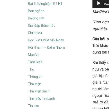
Audio
Bài Trắc nghiệm KT HT
00:
Player
Ban ngành
Ma-thi-ơ
2
Dưỡng linh
“Con ngườ
Giải đáp thắc mắc
người ta,
Giới thiệu
Câu hỏi 
Học Biết Chúa Mỗi Ngày
Trời khá
Hội Nhánh – Điểm Nhóm
dụng bài 
Mục Vụ
Tâm Giao
Khi thấy 
hữu và bê
Thơ
giá trị c
Thông tin
giá là
“là
Thư viện
người làm
Thư viện Sách
ngoại
“th
Tìm hiểu Tin Lành
mà trị dâ
Tin tức
nhưng hết