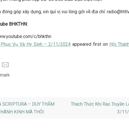
 đóng góp xây dựng, xin quí vị vui lòng gởi về địa chỉ: radio@httl
tube BHKTHN:
www.youtube.com/c/bhkthn
t
Phục Vụ Và Hy Sinh – 2/11/2024
appeared first on
Hội Thánh
mark
.
 SCRIPTURA – DUY THẨM
Thách Thức Khi Rao Truyền L
THÁNH KINH MÀ THÔI
3/11