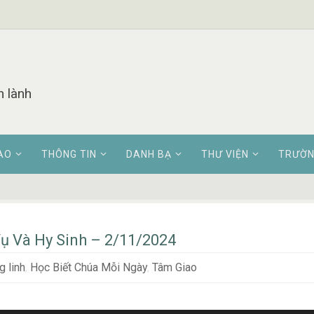
n lành
AO
THÔNG TIN
DANH BẠ
THƯ VIỆN
TRƯỜN
ụ Và Hy Sinh – 2/11/2024
 linh
,
Học Biết Chúa Mỗi Ngày
,
Tâm Giao