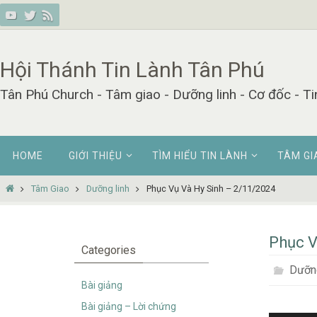
Skip
to
content
Hội Thánh Tin Lành Tân Phú
Tân Phú Church - Tâm giao - Dưỡng linh - Cơ đốc - Ti
Skip
HOME
GIỚI THIỆU
TÌM HIỂU TIN LÀNH
TÂM GI
to
content
Home
Tâm Giao
Dưỡng linh
Phục Vụ Và Hy Sinh – 2/11/2024
Phục V
Categories
Dưỡng
Bài giảng
Bài giảng – Lời chứng