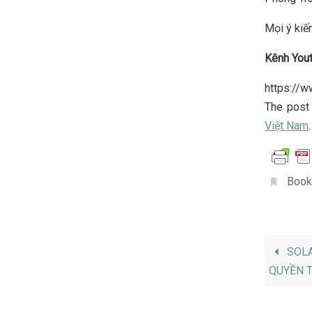
Mọi ý kiến
Kênh You
https://
The pos
Việt Nam
.
Book
SOLA
QUYỀN 