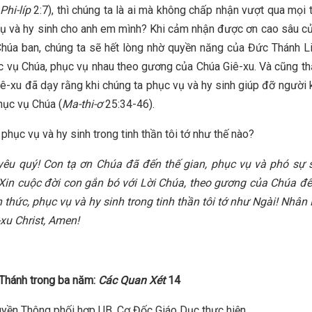
Phi-líp
2:7), thì chúng ta là ai mà không chấp nhận vượt qua mọi 
ụ và hy sinh cho anh em mình? Khi cảm nhận được ơn cao sâu c
Chúa ban, chúng ta sẽ hết lòng nhờ quyền năng của Đức Thánh L
 vụ Chúa, phục vụ nhau theo gương của Chúa Giê-xu. Và cũng thậ
iê-xu đã dạy rằng khi chúng ta phục vụ và hy sinh giúp đỡ người 
hục vụ Chúa (
Ma-thi-ơ
25:34-46).
phục vụ và hy sinh trong tinh thần tôi tớ như thế nào?
yêu quý! Con tạ ơn Chúa đã đến thế gian, phục vụ và phó sự 
Xin cuộc đời con gắn bó với Lời Chúa, theo gương của Chúa đ
 thức, phục vụ và hy sinh trong tinh thần tôi tớ như Ngài! Nhâ
xu Christ, Amen!
Thánh trong ba năm:
Các Quan Xét
14
yền Thông phối hợp UB. Cơ Đốc Giáo Dục thực hiện.