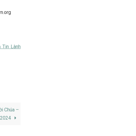
vn.org
 Tin Lành
ời Chúa –
/2024