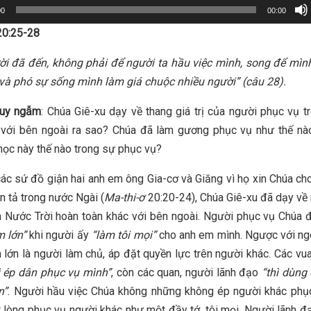
00
00:00
0:25-28
i đã đến, không phải để người ta hầu việc mình, song để mìn
 và phó sự sống mình làm giá chuộc nhiều người” (câu 28).
suy ngẫm
: Chúa Giê-xu dạy về thang giá trị của người phục vụ 
c với bên ngoài ra sao? Chúa đã làm gương phục vụ như thế nà
học này thế nào trong sự phục vụ?
các sứ đồ giận hai anh em ông Gia-cơ và Giăng vì họ xin Chúa ch
n tả trong nước Ngài (
Ma-thi-ơ
20:20-24), Chúa Giê-xu đã dạy về
ủa Nước Trời hoàn toàn khác với bên ngoài. Người phục vụ Chúa
m lớn”
khi người ấy
“làm tôi mọi”
cho anh em mình. Ngược với ngo
 lớn là người làm chủ, áp đặt quyền lực trên người khác. Các vu
ì ép dân phục vụ mình”
, còn các quan, người lãnh đạo
“thì dùng
n”
. Người hầu việc Chúa không những không ép người khác phụ
 lòng phục vụ người khác như một đầy tớ, tôi mọi. Người lãnh 