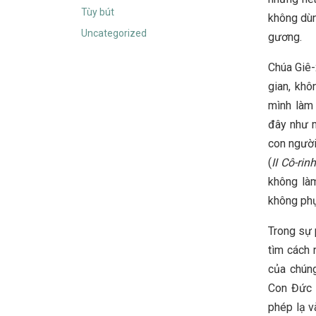
Tùy bút
không dùn
Uncategorized
gương.
Chúa Giê-
gian, khô
mình làm 
đây như m
con người
(
II Cô-rinh
không làm
không phụ
Trong sự 
tìm cách 
của chúng
Con Đức 
phép lạ 