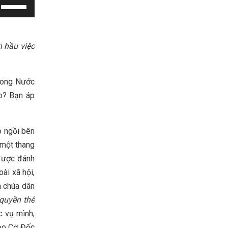
Use
Up/Down
Arrow
keys
h hầu việc
to
increase
trong Nước
or
o? Bạn áp
decrease
volume.
o ngồi bên
 một thang
 được đánh
ài xã hội,
a chúa dân
 quyền thế
c vụ mình,
đạo Cơ Đốc