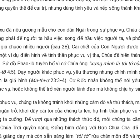
g quyền thế để cai trị, nhưng dùng tình yêu và nếp sống thánh kh
xu đã nêu gương mẫu cho con dân Ngài trong sự phục vụ. Chúa 
ng phải để người ta hầu việc song để hầu việc người ta, và p
giá chuộc nhiều người (câu 28). Cái chết của Con Người được
ột ví dụ điển hình về tinh thần phục vụ vị tha, Chúa đã hiến thâ
. Sứ đồ Phao-lô tuyên bố vì cớ Chúa ông
“xưng mình là
tôi tớ c
-tô
4:5). Dạy người khác phục vụ, yêu thương nhưng chính mình 
 là giả hình (
Ma-thi-ơ
23:3-4). Cơ Đốc nhân không thể nói yê
c vụ, hoặc không thể trở nên người lãnh đạo mà không chịu hy si
phục vụ, chúng ta không tránh khỏi những cám dỗ và thử thách, m
ngăn trở, khơi dậy cái tôi của chúng ta lên, hạ tinh thần phục vụ 
 ta xuống. Để vượt qua những thách thức đó, mỗi chúng ta cầ
Chúa Trời quyền năng, Đấng bình đẳng với Đức Chúa Cha, đã 
và giảng dạy mà còn sẵn sàng làm
“tôi tớ”
rửa chân môn đồ và hy