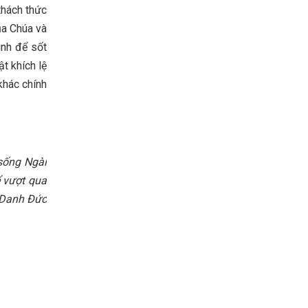
thách thức
ủa Chúa và
inh để sốt
t khích lệ
khác chính
sống Ngài
ể vượt qua
n Danh Đức