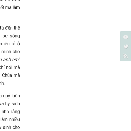
iết mà làm
đã đến thế
hó sự sống
 miêu tả ở
n mình cho
ủa anh em”
chỉ nói mà
u Chúa mà
nh.
a quỷ luôn
và hy sinh
n nhớ rằng
làm nhiều
 sinh cho