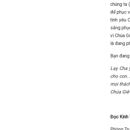
chúng ta (
để phục v
tình yêu 
sắng phục
vì Chúa G
là đang p
Bạn đang 
Lạy Cha 
cho con. 
mọi thách
Chúa Giê-
Đọc Kinh 
Phòng Tru