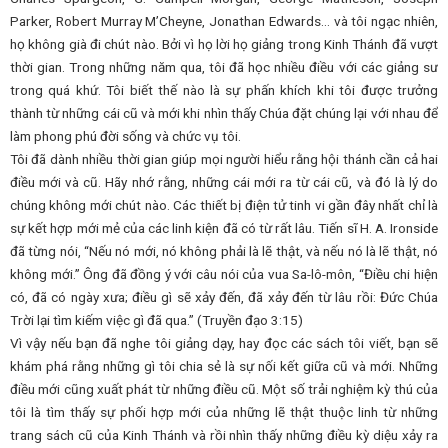
Parker, Robert Murray M’Cheyne, Jonathan Edwards… và tôi ngạc nhiên,
họ không già đi chút nào. Bởi vì họ lời họ giảng trong Kinh Thánh đã vượt
thời gian. Trong những năm qua, tôi đã học nhiều điều với các giảng sư
trong quá khứ. Tôi biết thế nào là sự phấn khích khi tôi được trưởng
thành từ những cái cũ và mới khi nhìn thấy Chúa đặt chúng lại với nhau để
làm phong phú đời sống và chức vụ tôi.
Tôi đã dành nhiều thời gian giúp mọi người hiểu rằng hội thánh cần cả hai
điều mới và cũ. Hãy nhớ rằng, những cái mới ra từ cái cũ, và đó là lý do
chúng không mới chút nào. Các thiết bị điện tử tinh vi gần đây nhất chỉ là
sự kết hợp mới mẻ của các linh kiện đã có từ rất lâu. Tiến sĩ H. A. Ironside
đã từng nói, “Nếu nó mới, nó không phải là lẽ thật, và nếu nó là lẽ thật, nó
không mới.” Ông đã đồng ý với câu nói của vua Sa-lô-môn, “Điều chi hiện
có, đã có ngày xưa; điều gì sẽ xảy đến, đã xảy đến từ lâu rồi: Đức Chúa
Trời lại tìm kiếm việc gì đã qua.” (Truyền đạo 3:15)
Vì vậy nếu bạn đã nghe tôi giảng dạy, hay đọc các sách tôi viết, bạn sẽ
khám phá rằng những gì tôi chia sẻ là sự nối kết giữa cũ và mới. Những
điều mới cũng xuất phát từ những điều cũ. Một số trải nghiệm kỳ thú của
tôi là tìm thấy sự phối hợp mới của những lẽ thật thuộc linh từ những
trang sách cũ của Kinh Thánh và rồi nhìn thấy những điều kỳ diệu xảy ra