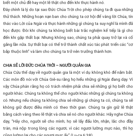
biết một chủ đề hay một lẽ thật cho đến khi thực hành nó.
Đây chính là lý do tại sao Đức Chúa Trời cho phép chúng ta đi qua những
thử thách. Những hoạn nạn ban cho chúng ta cơ hội để vâng lời Chúa, tín
thác vào Lời của Ngài và thực hành những gì chúng ta suy nghĩ là mình đã
học được. Đôi khi chúng ta không biết bài trắc nghiệm kế tiếp là gì cho
đến khi gặp thất bại. Nhưng không sao, chúng ta phải quay trở lại và cố
gắng lần nữa. Sự thất bại có thể trở thành chất xúc tác phát triển các “cơ
bắp thuộc linh” và làm cho chúng ta trở nên trưởng thành hơn.
CHIA SẺ LỜI ĐỨC CHÚA TRỜI – NGƯỜI QUẢN GIA
Chúa Cứu thế dạy về người quản gia là một ví dụ không khó để nắm bắt.
Các môn đồ nói với Chúa Giê-su rằng họ hiểu những gì Ngài đang dạy. Vì
vậy Chúa phán rằng họ có trách nhiệm phải chia sẻ những gì họ biết cho
người khác. Chúng ta không thể cho người khác những gì chúng ta không
có. Nhưng nếu chúng ta không chia sẻ những gì chúng ta có, chúng ta sẽ
không giữ được điều mình có theo thời gian. Chúng ta gìn giữ lẽ thật
bằng cách vâng theo lẽ thật và chia sẻ nó cho người khác. Hãy nghe Chúa
dạy, “Hãy cho, người sẽ cho mình; họ sẽ lấy đấu lớn, nhận, lắc cho đầy
tràn, mà nộp trong lòng các ngươi; vì các ngươi lường mực nào, thì họ
cũng lường lại cho các ngươi mực ấy.” (Lu-ca 6:38).