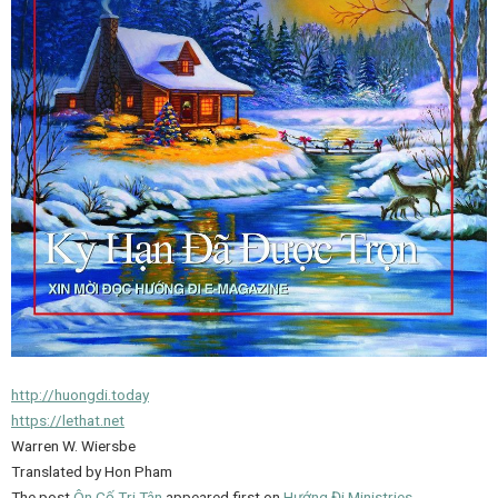
http://huongdi.today
https://lethat.net
Warren W. Wiersbe
Translated by Hon Pham
The post
Ôn Cố Tri Tân
appeared first on
Hướng Đi Ministries
.