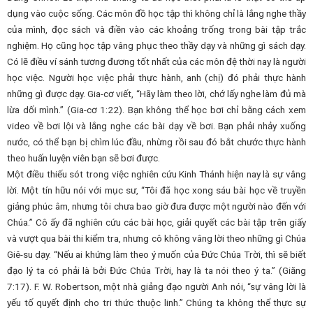
dụng vào cuộc sống. Các môn đồ học tập thì không chỉ là lắng nghe thầy
của mình, đọc sách và điền vào các khoảng trống trong bài tập trắc
nghiệm. Họ cũng học tập vâng phục theo thầy dạy và những gì sách dạy.
Có lẽ điều ví sánh tương đương tốt nhất của các môn đệ thời nay là người
học việc. Người học việc phải thực hành, anh (chị) đó phải thực hành
những gì được dạy. Gia-cơ viết, “Hãy làm theo lời, chớ lấy nghe làm đủ mà
lừa dối mình.” (Gia-cơ 1:22). Bạn không thể học bơi chỉ bằng cách xem
video về bơi lội và lắng nghe các bài dạy về bơi. Bạn phải nhảy xuống
nước, có thể bạn bị chìm lúc đầu, nhừng rồi sau đó bắt chước thực hành
theo huấn luyện viên bạn sẽ bơi được.
Một điều thiếu sót trong việc nghiên cứu Kinh Thánh hiện nay là sự vâng
lời. Một tín hữu nói với mục sư, “Tôi đã học xong sáu bài học về truyền
giảng phúc âm, nhưng tôi chưa bao giờ đưa được một người nào đến với
Chúa.” Cô ấy đã nghiên cứu các bài học, giải quyết các bài tập trên giấy
và vượt qua bài thi kiểm tra, nhưng cô không vâng lời theo những gì Chúa
Giê-su dạy. “Nếu ai khứng làm theo ý muốn của Đức Chúa Trời, thì sẽ biết
đạo lý ta có phải là bởi Đức Chúa Trời, hay là ta nói theo ý ta.” (Giăng
7:17). F. W. Robertson, một nhà giảng đạo người Anh nói, “sự vâng lời là
yếu tố quyết định cho tri thức thuộc linh.” Chúng ta không thể thực sự