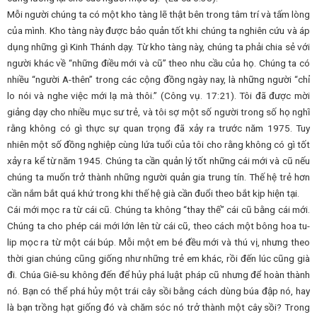
Mỗi người chúng ta có một kho tàng lẽ thật bên trong tâm trí và tấm lòng
của mình. Kho tàng này được bảo quản tốt khi chúng ta nghiên cứu và áp
dụng những gì Kinh Thánh dạy. Từ kho tàng này, chúng ta phải chia sẻ với
người khác về “những điều mới và cũ” theo nhu cầu của họ. Chúng ta có
nhiều “người A-thên” trong các cộng đồng ngày nay, là những người “chỉ
lo nói và nghe việc mới lạ mà thôi.” (Công vụ. 17:21). Tôi đã được mời
giảng dạy cho nhiều mục sư trẻ, và tôi sợ một số người trong số họ nghĩ
rằng không có gì thực sự quan trọng đã xảy ra trước năm 1975. Tuy
nhiên một số đồng nghiệp cùng lứa tuổi của tôi cho rằng không có gì tốt
xảy ra kể từ năm 1945. Chúng ta cần quản lý tốt những cái mới và cũ nếu
chúng ta muốn trở thành những người quản gia trung tín. Thế hệ trẻ hơn
cần nắm bắt quá khứ trong khi thế hệ già cần đuổi theo bắt kịp hiện tại.
Cái mới mọc ra từ cái cũ. Chúng ta không “thay thế” cái cũ bằng cái mới.
Chúng ta cho phép cái mới lớn lên từ cái cũ, theo cách một bông hoa tu-
lip mọc ra từ một cái búp. Mỗi một em bé đều mới và thú vị, nhưng theo
thời gian chúng cũng giống như những trẻ em khác, rồi đến lúc cũng già
đi. Chúa Giê-su không đến để hủy phá luật pháp cũ nhưng để hoàn thành
nó. Bạn có thể phá hủy một trái cây sồi bằng cách dùng búa đập nó, hay
là bạn trồng hạt giống đó và chăm sóc nó trở thành một cây sồi? Trong