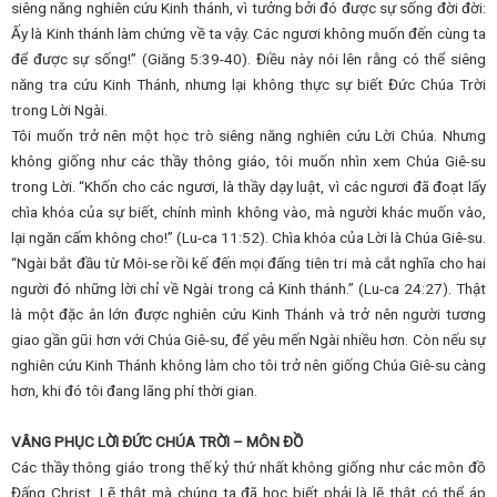
siêng năng nghiên cứu Kinh thánh, vì tưởng bởi đó được sự sống đời đời:
Ấy là Kinh thánh làm chứng về ta vậy. Các ngươi không muốn đến cùng ta
để được sự sống!” (Giăng 5:39-40). Điều này nói lên rằng có thể siêng
năng tra cứu Kinh Thánh, nhưng lại không thực sự biết Đức Chúa Trời
trong Lời Ngài.
Tôi muốn trở nên một học trò siêng năng nghiên cứu Lời Chúa. Nhưng
không giống như các thầy thông giáo, tôi muốn nhìn xem Chúa Giê-su
trong Lời. “Khốn cho các ngươi, là thầy dạy luật, vì các ngươi đã đoạt lấy
chìa khóa của sự biết, chính mình không vào, mà người khác muốn vào,
lại ngăn cấm không cho!” (Lu-ca 11:52). Chìa khóa của Lời là Chúa Giê-su.
“Ngài bắt đầu từ Môi-se rồi kế đến mọi đấng tiên tri mà cắt nghĩa cho hai
người đó những lời chỉ về Ngài trong cả Kinh thánh.” (Lu-ca 24:27). Thật
là một đặc ân lớn được nghiên cứu Kinh Thánh và trở nên người tương
giao gần gũi hơn với Chúa Giê-su, để yêu mến Ngài nhiều hơn. Còn nếu sự
nghiên cứu Kinh Thánh không làm cho tôi trở nên giống Chúa Giê-su càng
hơn, khi đó tôi đang lãng phí thời gian.
VÂNG PHỤC LỜI ĐỨC CHÚA TRỜI – MÔN ĐỒ
Các thầy thông giáo trong thế kỷ thứ nhất không giống như các môn đồ
Đấng Christ. Lẽ thật mà chúng ta đã học biết phải là lẽ thật có thể áp