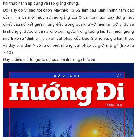
khi thực hành áp dụng và rao giảng chúng.
Đó là lý do vì sao tôi chọn Ma-thi-ơ 13:52 làm câu Kinh Thánh tâm đắc
của mình. Là một mục sư rao giảng Lời Chúa, tôi muốn xây dựng một
chiếc cầu nối kết giữa những điều trong quá khứ với hiện tại, bởi vì đó sẽ
là những gì được chuẩn bị cho con người trong tương lai. Tôi muốn giống
như E-xơ-ra “định chí tra xét luật pháp của Đức Giê-hô-va, giữ làm theo,
và dạy cho dân Y-sơ-ra-ên biết những luật pháp và giới mạng.” (E-xơ-ra
7:10)
Đây là điều mà tôi gọi là sự quân bình trong chức vụ.