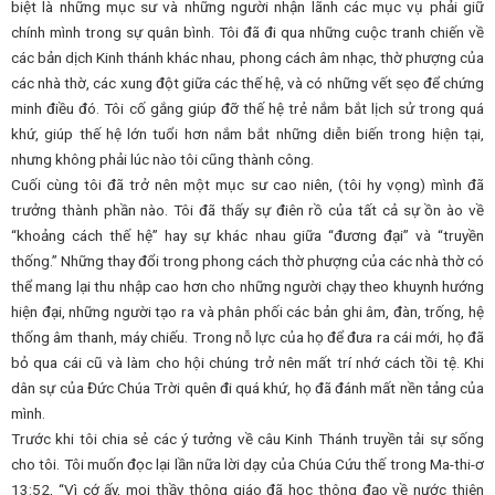
biệt là những mục sư và những người nhận lãnh các mục vụ phải giữ
chính mình trong sự quân bình. Tôi đã đi qua những cuộc tranh chiến về
các bản dịch Kinh thánh khác nhau, phong cách âm nhạc, thờ phượng của
các nhà thờ, các xung đột giữa các thế hệ, và có những vết sẹo để chứng
minh điều đó. Tôi cố gắng giúp đỡ thế hệ trẻ nắm bắt lịch sử trong quá
khứ, giúp thế hệ lớn tuổi hơn nắm bắt những diễn biến trong hiện tại,
nhưng không phải lúc nào tôi cũng thành công.
Cuối cùng tôi đã trở nên một mục sư cao niên, (tôi hy vọng) mình đã
trưởng thành phần nào. Tôi đã thấy sự điên rồ của tất cả sự ồn ào về
“khoảng cách thế hệ” hay sự khác nhau giữa “đương đại” và “truyền
thống.” Những thay đổi trong phong cách thờ phượng của các nhà thờ có
thể mang lại thu nhập cao hơn cho những người chạy theo khuynh hướng
hiện đại, những người tạo ra và phân phối các bản ghi âm, đàn, trống, hệ
thống âm thanh, máy chiếu. Trong nỗ lực của họ để đưa ra cái mới, họ đã
bỏ qua cái cũ và làm cho hội chúng trở nên mất trí nhớ cách tồi tệ. Khi
dân sự của Đức Chúa Trời quên đi quá khứ, họ đã đánh mất nền tảng của
mình.
Trước khi tôi chia sẻ các ý tưởng về câu Kinh Thánh truyền tải sự sống
cho tôi. Tôi muốn đọc lại lần nữa lời dạy của Chúa Cứu thế trong Ma-thi-ơ
13:52, “Vì cớ ấy, mọi thầy thông giáo đã học thông đạo về nước thiên