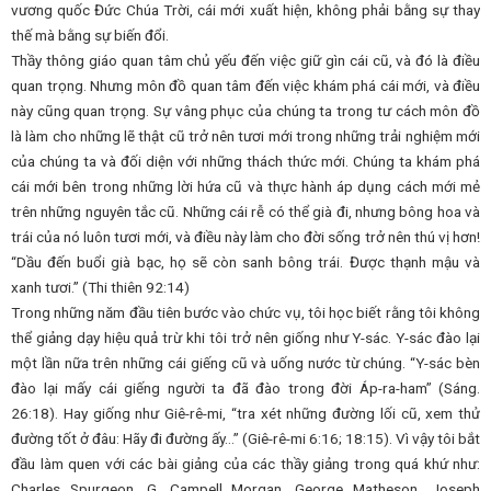
vương quốc Đức Chúa Trời, cái mới xuất hiện, không phải bằng sự thay
thế mà bằng sự biến đổi.
Thầy thông giáo quan tâm chủ yếu đến việc giữ gìn cái cũ, và đó là điều
quan trọng. Nhưng môn đồ quan tâm đến việc khám phá cái mới, và điều
này cũng quan trọng. Sự vâng phục của chúng ta trong tư cách môn đồ
là làm cho những lẽ thật cũ trở nên tươi mới trong những trải nghiệm mới
của chúng ta và đối diện với những thách thức mới. Chúng ta khám phá
cái mới bên trong những lời hứa cũ và thực hành áp dụng cách mới mẻ
trên những nguyên tắc cũ. Những cái rễ có thể già đi, nhưng bông hoa và
trái của nó luôn tươi mới, và điều này làm cho đời sống trở nên thú vị hơn!
“Dầu đến buổi già bạc, họ sẽ còn sanh bông trái. Được thạnh mậu và
xanh tươi.” (Thi thiên 92:14)
Trong những năm đầu tiên bước vào chức vụ, tôi học biết rằng tôi không
thể giảng dạy hiệu quả trừ khi tôi trở nên giống như Y-sác. Y-sác đào lại
một lần nữa trên những cái giếng cũ và uống nước từ chúng. “Y-sác bèn
đào lại mấy cái giếng người ta đã đào trong đời Áp-ra-ham” (Sáng.
26:18). Hay giống như Giê-rê-mi, “tra xét những đường lối cũ, xem thử
đường tốt ở đâu: Hãy đi đường ấy…” (Giê-rê-mi 6:16; 18:15). Vì vậy tôi bắt
đầu làm quen với các bài giảng của các thầy giảng trong quá khứ như:
Charles Spurgeon, G. Campell Morgan, George Matheson, Joseph