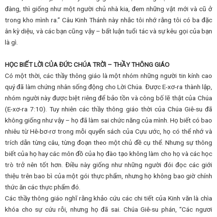
đàng, thì giống như một người chủ nhà kia, đem những vật mới và cũ ở
trong kho mình ra.” Câu Kinh Thánh này nhắc tôi nhớ rằng tôi có ba đặc
ân kỳ diệu, và các bạn cũng vậy – bất luận tuổi tác và sự kêu gọi của bạn
là gì.
HỌC BIẾT LỜI CỦA ĐỨC CHÚA TRỜI – THẦY THÔNG GIÁO
Có một thời, các thầy thông giáo là một nhóm những người tin kính cao
quý đã làm chứng nhân sống động cho Lời Chúa. Được E-xơ-ra thành lập,
nhóm người này được biệt riêng để bảo tồn và công bố lẽ thật của Chúa
(E-xơ-ra 7:10). Tuy nhiên các thầy thông giáo thời của Chúa Giê-su đã
không giống như vậy – họ đã làm sai chức năng của mình. Họ biết có bao
nhiêu từ Hê-bơ-rơ trong mỗi quyển sách của Cựu ước, họ có thể nhớ và
trích dẫn từng câu, từng đoạn theo một chủ đề cụ thể. Nhưng sự thông
biết của họ hay các môn đồ của họ đào tạo không làm cho họ và các học
trò trở nên tốt hơn. Điều này giống như những người đói đọc các giới
thiệu trên bao bì của một gói thực phẩm, nhưng họ không bao giờ chính
thức ăn các thực phẩm đó.
Các thầy thông giáo nghĩ rằng khảo cứu các chi tiết của Kinh văn là chìa
khóa cho sự cứu rỗi, nhưng họ đã sai. Chúa Giê-su phán, “Các ngươi