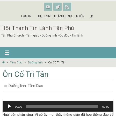
Skip
to
content
LOG IN
HỌC KINH THÁNH TRỰC TUYẾN
Hội Thánh Tin Lành Tân Phú
Tân Phú Church - Tâm giao - Dưỡng linh - Cơ đốc - Tin lành
Home
Tâm Giao
Dưỡng linh
Ôn Cố Tri Tân
Ôn Cố Tri Tân
,
Dưỡng linh
Tâm Giao
Audio
00:00
00:00
Player
Ngài bèn phán rằng: Vì cớ ấy, mọi thầy thông giáo đã học thông đạo về