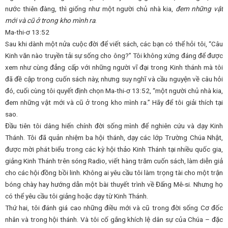
nước thiên đàng, thì giống như một người chủ nhà kia,
đem những vật
mới và cũ ở trong kho mình ra
.
Ma-thi-ơ 13:52
Sau khi dành một nửa cuộc đời để viết sách, các bạn có thể hỏi tôi, “Câu
Kinh văn nào truyền tải sự sống cho ông?” Tôi không xứng đáng để được
xem như cùng đẳng cấp với những người vĩ đại trong Kinh thánh mà tôi
đã đề cập trong cuốn sách này, nhưng suy nghĩ và cầu nguyện về câu hỏi
đó, cuối cùng tôi quyết định chọn Ma-thi-ơ 13:52, “một người chủ nhà kia,
đem những vật mới và cũ ở trong kho mình ra.” Hãy để tôi giải thích tại
sao.
Đầu tiên tôi dâng hiến chính đời sống mình để nghiên cứu và dạy Kinh
Thánh. Tôi đã quản nhiệm ba hội thánh, dạy các lớp Trường Chúa Nhật,
được mời phát biểu trong các kỳ hội thảo Kinh Thánh tại nhiều quốc gia,
giảng Kinh Thánh trên sóng Radio, viết hàng trăm cuốn sách, làm diễn giả
cho các hội đồng bồi linh. Không ai yêu cầu tôi làm trọng tài cho một trận
bóng chày hay hướng dẫn một bài thuyết trình về Đấng Mê-si. Nhưng họ
có thể yêu cầu tôi giảng hoặc dạy từ Kinh Thánh.
Thứ hai, tôi đánh giá cao những điều mới và cũ trong đời sống Cơ đốc
nhân và trong hội thánh. Và tôi cố gắng khích lệ dân sự của Chúa – đặc