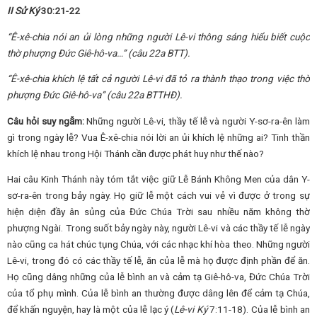
II Sử Ký
30:21-22
“
Ê-xê-chia nói an ủi lòng những người Lê-vi thông sáng hiểu biết cuộc
thờ phượng Đức Giê-hô-va
…
”
(câu 22a BTT).
“Ê-xê-chia khích lệ tất cả người Lê-vi đã tỏ ra thành thạo trong việc thờ
phượng Đức Giê-hô-va” (câu 22a BTTHĐ).
Câu hỏi suy ngẫm:
Những người Lê-vi, thầy tế lễ và người Y-sơ-ra-ên làm
gì trong ngày lễ? Vua Ê-xê-chia nói lời an ủi khích lệ những ai? Tinh thần
khích lệ nhau trong Hội Thánh cần được phát huy như thế nào?
Hai câu Kinh Thánh này tóm tắt việc giữ Lễ Bánh Không Men của dân Y-
sơ-ra-ên trong bảy ngày. Họ giữ lễ một cách vui vẻ vì được ở trong sự
hiện diện đầy ân sủng của Đức Chúa Trời sau nhiều năm không thờ
phượng Ngài. Trong suốt bảy ngày này, người Lê-vi và các thầy tế lễ ngày
nào cũng ca hát chúc tụng Chúa, với các nhạc khí hòa theo. Những người
Lê-vi, trong đó có các thầy tế lễ, ăn của lễ mà họ được định phần để ăn.
Họ cũng dâng những của lễ bình an và cảm tạ Giê-hô-va, Đức Chúa Trời
của tổ phụ mình. Của lễ bình an thường được dâng lên để cảm tạ Chúa,
để khấn nguyện, hay là một của lễ lạc ý (
Lê-vi Ký
7:11-18). Của lễ bình an