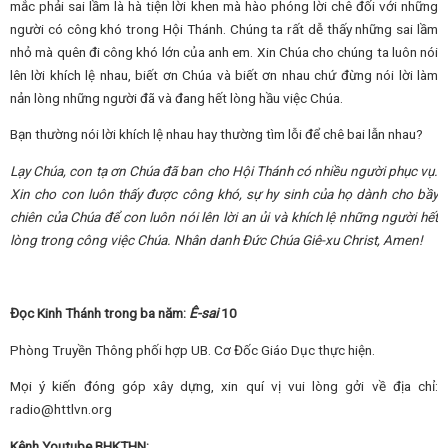
mắc phải sai lầm là hà tiện lời khen mà hào phóng lời chê đối với những
người có công khó trong Hội Thánh. Chúng ta rất dễ thấy những sai lầm
nhỏ mà quên đi công khó lớn của anh em. Xin Chúa cho chúng ta luôn nói
lên lời khích lệ nhau, biết ơn Chúa và biết ơn nhau chứ đừng nói lời làm
nản lòng những người đã và đang hết lòng hầu việc Chúa.
Bạn thường nói lời khích lệ nhau hay thường tìm lỗi để chê bai lẫn nhau?
Lạy Chúa, con tạ ơn Chúa đã ban cho Hội Thánh có nhiều người phục vụ.
Xin cho con luôn thấy được công khó, sự hy sinh của họ dành cho bầy
chiên của Chúa để con luôn nói lên lời an ủi và
khích lệ những người hết
lòng trong công việc Chúa.
Nhân danh Đức Chúa Giê-xu Christ, Amen!
Đọc Kinh Thánh trong ba năm:
Ê-sai
10
Phòng Truyền Thông phối hợp UB. Cơ Đốc Giáo Dục thực hiện.
Mọi ý kiến đóng góp xây dựng, xin quí vị vui lòng gởi về địa chỉ:
radio@httlvn.org
Kênh Youtube BHKTHN: