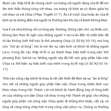
được các thầy tế lễ ăn chung cách vui mừng với người dâng của lễ để nói
lên tinh thần thông công với nhau, vui mừng về bình an có được giữa họ
với nhau và với Chúa (
Phục Truyền
27:7). Ăn Lễ Vượt Qua hoặc ăn của lễ
bình an là những điều mà người ta thường làm khi dự Lễ Bánh Không Men.
Vua Ê-xê-chia không chỉ có lòng yêu thương, thông cảm cho sự thiếu sót,
không làm theo lễ nghi của những người Y-sơ-ra-ên đến từ miền Bắc đã
từ lâu không biết thế nào là thờ phượng Chúa (
II Sử Ký
30:19), mà ông
còn
“nói an ủi lòng”
, tức là nói lên sự cảm kích và khích lệ những người
Lê-vi, trong đó các thầy tế lễ vì sự thành thạo hiểu biết trong việc thờ
phượng Đức Giê-hô-va. Những người này đã hết sức góp phần hầu việc
Chúa và thể hiện sự hiểu biết của mình trong kỳ lễ này (
II Sử Ký
30:16-
17).
Thời nào cũng vậy, khích lệ nhau là rất cần thiết để đem lại sự
“an ủi lòng”
cho tất cả những người góp phần hầu việc Chúa trong nhiều lãnh vực
khác nhau trong Hội Thánh. Lời nói khích lệ, hành động bày tỏ lòng biết
ơn của những con dân Chúa với nhau trong Hội Thánh sẽ giúp cho những
người góp phần với công việc Chúa quên đi những khó khăn, vất vả, và
lòng sẽ càng nóng cháy hơn trong công việc phục vụ. Chúng ta thường