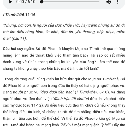
I Ti-mô-thê
6:11-16
“Nhưng, hỡi con, là người của Đức Chúa Trời, hãy tránh những sự đó đi,
mà tìm điều công bình, tin kính, đức tin, yêu thương, nhịn nhục, mềm
mại” (câu 11).
Câu hỏi suy ngẫm:
Sứ đồ Phao-lô khuyên Mục sư Ti-mô-thê qua những
mạng lệnh nào để thoát khỏi việc tham tiền bạc? Tại sao có rất nhiều
danh xưng về Chúa trong những lời khuyên của ông? Làm thế nào để
chúng ta không chạy theo tiền bạc mà đánh trận tốt lành?
Trong chương cuối cùng khép lại bức thư gửi cho Mục sư Ti-mô-thê, Sứ
đồ Phao-lô cho người con trong đức tin thấy có hai dạng người phục vụ:
Dạng người phục vụ
“đeo đuổi tiền bạc”
(
I Ti-mô-thê
6:6-10), và dạng
người phục vụ đeo đuổi việc
“đánh trận tốt lành”
vì đức tin, và phát triển
các mỹ đức (câu 11-12). Bỏ điều tiêu cực thôi thì chưa đủ nếu không thay
thế bằng điều tin kính, vì chúng ta rất dễ tìm những điều tiêu cực khác,
thậm chí tiêu cực hơn, để thế chỗ. Vì thế, Sứ đồ Phao-lô kêu gọi Mục sư
trẻ Ti-mô-thê bằng hai mạng lệnh
“hãy”
và một mạng lệnh
“phải”
: Hãy tìm