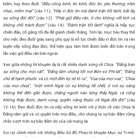
kiếm, hay theo đuổi
“điều công bình, tin kính, đức tin, yêu thương, nhịn
nhục, mềm mại”
(câu 11);
“Hãy vì đức tin mà đánh trận tốt lành, bắt lấy
sự sống đời đời”
(câu 12).
“Phải giữ điều răn, ở cho không vết tích và
không chỗ trách được”
(câu 14).
“Đánh trận tốt lành”
nghĩa là tiếp tục
chiến đấu, cố gắng tối đa để giành chiến thắng. Tóm lại, mục tiêu thay thế
cho việc đeo đuổi giàu sang phú quý là nỗ lực chiến đấu vì đức tin và rèn
luyện nếp sống đạo đức, thể hiện qua tâm tính được biến đổi bên trong
lẫn việc giữ điều răn bên ngoài.
Xen giữa những lời khuyên ấy là rất nhiều danh xưng về Chúa.
“Đấng ban
sự sống cho mọi vật”
,
“Đấng làm chứng tốt nơi Bôn-xơ Phi-lát”
,
“Đấng
chủ tể hạnh phước và có một đến kỳ sẽ tỏ ra”
,
“Vua của mọi vua”
,
“Chúa
của mọi chúa”
,
“một mình Ngài có sự không hề chết, ở nơi sự sáng
không thể đến gần được, chẳng người nào từng thấy Ngài, và cũng
không thấy được, danh vọng, quyền năng thuộc về Ngài đời đời”
(câu
13-16). Đeo đuổi đức tin và nếp sống tin kính với ý thức về việc Chúa là
Đấng nắm giữ và có quyền trên mọi điều, cho chúng ta sự bảo đảm vững
chắc vượt trên sự bảo đảm do của cải mang lại.
Soi rọi chính mình với những điều Sứ đồ Phao-lô khuyên Mục sư Ti-mô-