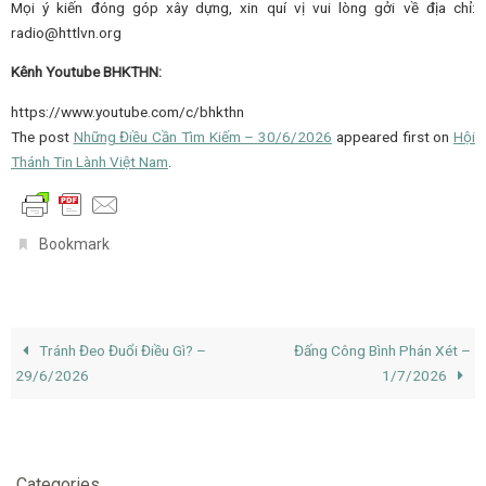
Mọi ý kiến đóng góp xây dựng, xin quí vị vui lòng gởi về địa chỉ:
radio@httlvn.org
Kênh Youtube BHKTHN:
https://www.youtube.com/c/bhkthn
The post
Những Điều Cần Tìm Kiếm – 30/6/2026
appeared first on
Hội
Thánh Tin Lành Việt Nam
.
.
Bookmark
Tránh Đeo Đuổi Điều Gì? –
Đấng Công Bình Phán Xét –
29/6/2026
1/7/2026
Categories