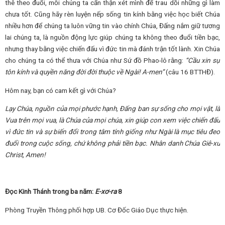
thê theo đuổi, mỗi chúng ta cẩn thận xét mình để trau dồi những gì làm
chưa tốt. Cũng hãy rèn luyện nếp sống tin kính bằng việc học biết Chúa
nhiều hơn để chúng ta luôn vững tin vào chính Chúa, Đấng nắm giữ tương
lai chúng ta, là nguồn động lực giúp chúng ta không theo đuổi tiền bạc,
nhưng thay bằng việc chiến đấu vì đức tin mà đánh trận tốt lành. Xin Chúa
cho chúng ta có thể thưa với Chúa như Sứ đồ Phao-lô rằng:
“Cầu xin sự
tôn kính và quyền năng đời đời thuộc về Ngài! A-men”
(câu 16 BTTHĐ).
Hôm nay, bạn có cam kết gì với Chúa?
Lạy Chúa, nguồn của mọi phước hạnh, Đấng ban sự sống cho mọi vật, là
Vua trên mọi vua, là Chúa của mọi chúa, xin giúp con xem việc chiến đấu
vì đức tin và sự biến đổi trong tâm tính giống như Ngài là mục tiêu đeo
đuổi trong cuộc sống, chứ không phải tiền bạc.
Nhân danh Chúa Giê-xu
Christ, Amen!
Đọc Kinh Thánh trong ba năm:
E-xơ-ra
8
Phòng Truyền Thông phối hợp UB. Cơ Đốc Giáo Dục thực hiện.