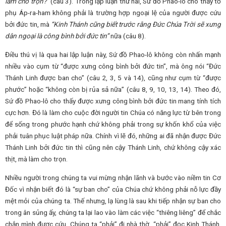
làm cho trọn?”
(câu 3). Trong lập luận thứ hai, Sứ đồ Phao-lô cho thấy tổ
phụ Áp-ra-ham không phải là trường hợp ngoại lệ của người được cứu
bởi đức tin, mà
“Kinh Thánh cũng biết trước rằng Đức Chúa Trời sẽ xưng
dân ngoại là công bình bởi đức tin”
nữa (câu 8).
Điều thú vị là qua hai lập luận này, Sứ đồ Phao-lô không còn nhấn mạnh
nhiều vào cụm từ “được xưng công bình bởi đức tin”, mà ông nói “Đức
Thánh Linh được ban cho” (câu 2, 3, 5 và 14), cũng như cụm từ “được
phước” hoặc “không còn bị rủa sả nữa” (câu 8, 9, 10, 13, 14). Theo đó,
Sứ đồ Phao-lô cho thấy được xưng công bình bởi đức tin mang tính tích
cực hơn. Đó là làm cho cuộc đời người tin Chúa có năng lực từ bên trong
để sống trong phước hạnh chứ không phải trong sự khốn khổ của việc
phải tuân phục luật pháp nữa. Chính vì lẽ đó, những ai đã nhận được Đức
Thánh Linh bởi đức tin thì cũng nên cậy Thánh Linh, chứ không cậy xác
thịt, mà làm cho trọn.
Nhiều người trong chúng ta vui mừng nhận lãnh và bước vào niềm tin Cơ
Đốc vì nhận biết đó là “sự ban cho” của Chúa chứ không phải nỗ lực đầy
mệt mỏi của chúng ta. Thế nhưng, lạ lùng là sau khi tiếp nhận sự ban cho
trong ân sủng ấy, chúng ta lại lao vào làm các việc “thiêng liêng” để chắc
chắn mình được cứu. Chúng ta “phải” đi nhà thờ, “phải” đọc Kinh Thánh,