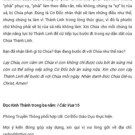
“phải” phục vụ, “phải” làm theo điều răn, nếu không, chúng ta “sợ” bị rủa
sả, bị Chúa phạt. Đúng là Cơ Đốc nhân thật sẽ làm những điều như thế,
nhưng chúng ta làm vì Thánh Linh trong lòng thúc giục, vì đó là phước
chứ không phải sẽ bị rủa sả nếu không làm. Xin Chúa cho mỗi chúng ta
nhận năng lực từ Thánh Linh để cứ tiếp tục bước đi trong sự dẫn dắt của
Chúa Thánh Linh.
Bạn đã nhận lãnh gì từ Chúa? Bạn đang bước đi với Chúa như thế nào?
Lạy Chúa, con cảm ơn Chúa vì con không chỉ được cứu bởi ân sủng mà
còn có thể sống nếp sống Cơ Đốc bởi ân sủng nữa. Xin cho con cậy
Thánh Linh để bước đi với Chúa mỗi ngày.
Nhân danh Đức Chúa Giê-xu
Christ, Amen!
Đọc Kinh Thánh trong ba năm:
I Các Vua
15
Phòng Truyền Thông phối hợp UB. Cơ Đốc Giáo Dục thực hiện.
Mọi ý kiến đóng góp xây dựng, xin quí vị vui lòng gởi về địa chỉ:
radio@httlvn.org