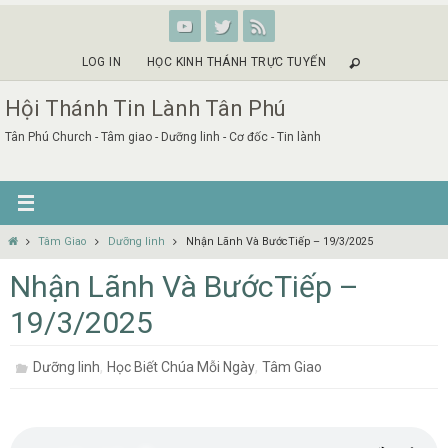
Skip
to
content
LOG IN
HỌC KINH THÁNH TRỰC TUYẾN
Hội Thánh Tin Lành Tân Phú
Tân Phú Church - Tâm giao - Dưỡng linh - Cơ đốc - Tin lành
Home
Tâm Giao
Dưỡng linh
Nhận Lãnh Và BướcTiếp – 19/3/2025
Nhận Lãnh Và BướcTiếp –
19/3/2025
,
,
Dưỡng linh
Học Biết Chúa Mỗi Ngày
Tâm Giao