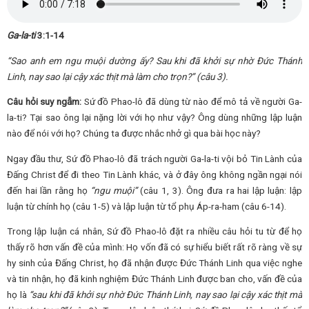
Ga-la-ti
3:1-14
“Sao anh em ngu muội dường ấy? Sau khi đã khởi sự nhờ Đức Thánh
Linh, nay sao lại cậy xác thịt mà làm cho trọn?” (câu 3).
Câu hỏi suy ngẫm:
Sứ đồ Phao-lô đã dùng từ nào để mô tả về người Ga-
la-ti? Tại sao ông lại nặng lời với họ như vậy? Ông dùng những lập luận
nào để nói với họ? Chúng ta được nhắc nhở gì qua bài học này?
Ngay đầu thư, Sứ đồ Phao-lô đã trách người Ga-la-ti vội bỏ Tin Lành của
Đấng Christ để đi theo Tin Lành khác, và ở đây ông không ngần ngại nói
đến hai lần rằng họ
“ngu muội”
(câu 1, 3). Ông đưa ra hai lập luận: lập
luận từ chính họ (câu 1-5) và lập luận từ tổ phụ Áp-ra-ham (câu 6-14).
Trong lập luận cá nhân, Sứ đồ Phao-lô đặt ra nhiều câu hỏi tu từ để họ
thấy rõ hơn vấn đề của mình: Họ vốn đã có sự hiểu biết rất rõ ràng về sự
hy sinh của Đấng Christ, họ đã nhận được Đức Thánh Linh qua việc nghe
và tin nhận, họ đã kinh nghiệm Đức Thánh Linh được ban cho, vấn đề của
họ là
“sau khi đã khởi sự nhờ Đức Thánh Linh, nay sao lại cậy xác thịt mà