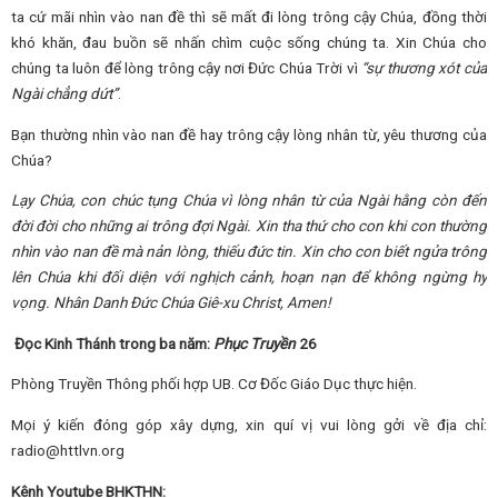
ta cứ mãi nhìn vào nan đề thì sẽ mất đi lòng trông cậy Chúa, đồng thời
khó khăn, đau buồn sẽ nhấn chìm cuộc sống chúng ta. Xin Chúa cho
chúng ta luôn để lòng trông cậy nơi Đức Chúa Trời vì
“sự thương xót của
Ngài chẳng dứt”
.
Bạn thường nhìn vào nan đề hay trông cậy lòng nhân từ, yêu thương của
Chúa?
Lạy Chúa, con chúc tụng Chúa vì lòng nhân từ của Ngài hằng còn đến
đời đời cho những ai trông đợi Ngài. Xin tha thứ cho con khi con thường
nhìn vào nan đề mà nản lòng, thiếu đức tin. Xin cho con biết ngửa trông
lên Chúa khi đối diện với nghịch cảnh, hoạn nạn để không ngừng hy
vọng.
Nhân Danh Đức Chúa Giê-xu Christ, Amen!
Đọc Kinh Thánh trong ba năm:
Phục Truyền
26
Phòng Truyền Thông phối hợp UB. Cơ Đốc Giáo Dục thực hiện.
Mọi ý kiến đóng góp xây dựng, xin quí vị vui lòng gởi về địa chỉ:
radio@httlvn.org
Kênh Youtube BHKTHN: