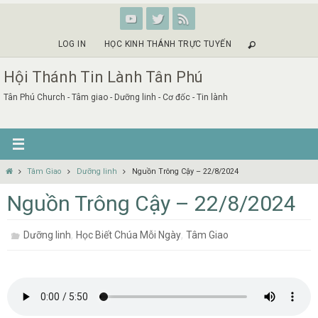
Skip
to
content
LOG IN
HỌC KINH THÁNH TRỰC TUYẾN
Hội Thánh Tin Lành Tân Phú
Tân Phú Church - Tâm giao - Dưỡng linh - Cơ đốc - Tin lành
Home
Tâm Giao
Dưỡng linh
Nguồn Trông Cậy – 22/8/2024
Nguồn Trông Cậy – 22/8/2024
,
,
Dưỡng linh
Học Biết Chúa Mỗi Ngày
Tâm Giao