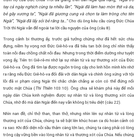
tay cả ngày nghịch cùng ta nhiều lần”
,
“Ngài đã làm hao mòn thịt và da,
bẻ gãy xương ta”
,
“Ngài đã giương cung và chọn ta làm tròng cho tên
Ngài”
,
“Ngài đã lấy sỏi bẻ răng ta…”
Cho dù ông kêu cầu cùng Đức Chúa
Trời thì Ngài vẫn để ngoài tai lời cầu nguyện của ông (câu 8).
Trong cảnh bi thương ấy, trước giả tưởng chừng như đã hết sức chịu
đựng, niềm hy vọng nơi Đức Giê-hô-va đã tiêu tan bởi ông chỉ nhìn thấy
toàn nỗi đau chồng chất nỗi đau. Nhưng trong thời điểm dường như tuyệt
vọng ấy, Tiên tri Giê-rê-mi nhớ lại sự nhân từ và sự thương xót của Đức
Giê-hô-va. Ông đã tìm lại được nguồn trông cậy cho linh hồn mình khi nhớ
ra rằng nếu Đức Giê-hô-va đối đãi với dân Ngài và chính ông xứng với tội
lỗi đã vi phạm cùng Ngài thì chắc chắn chẳng ai còn có thể đứng nổi
trước mặt Chúa (
Thi Thiên
103:10). Ông chia sẻ khám phá này để mỗi
ngày dân Chúa kinh nghiệm được sự nhân từ và lòng thương xót của
Chúa, nhờ đó mà dân Ngài đến nay vẫn không bị tiêu diệt (câu 22).
Nhìn nan đề, chỉ thở than, than thở, nhưng nhìn lên sự nhân từ và lòng
thương xót của Chúa, chúng ta sẽ bật lên khúc hoan ca dù hoàn cảnh có
ra sao. Khi đối diện nỗi sầu thảm càng lớn lao, chúng ta càng phải có lòng
trông cậy vững bền vào lòng nhân từ và thương xót của Chúa. Nếu chúng