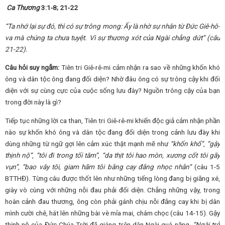
Ca Thương
3:1-8; 21-22
“
Ta nhớ lại sự đó, thì có sự trông mong: Ấy là nhờ sự nhân từ Đức Giê-hô-
va mà chúng ta chưa tuyệt. Vì sự thương xót của Ngài chẳng dứt
”
(câu
21-22).
Câu hỏi suy ngẫm:
Tiên tri Giê-rê-mi cảm nhận ra sao về những khốn khó
ông và dân tộc ông đang đối diện? Nhờ đâu ông có sự trông cậy khi đối
diện với sự cùng cực của cuộc sống lưu đày? Nguồn trông cậy của bạn
trong đời này là gì?
Tiếp tục những lời ca than, Tiên tri Giê-rê-mi khiến độc giả cảm nhận phần
nào sự khốn khó ông và dân tộc đang đối diện trong cảnh lưu đày khi
dùng những từ ngữ gợi lên cảm xúc thật mạnh mẽ như
“khốn khổ”
,
“gậy
thịnh nộ”
,
“tôi đi trong tối tăm”
,
“da thịt tôi hao mòn, xương cốt tôi gãy
vụn”
,
“bao vây tôi, giam hãm tôi bằng cay đắng nhọc nhằn”
(câu 1-5
BTTHĐ). Từng câu được thốt lên như những tiếng lòng đang bị giằng xé,
giày vò cùng với những nỗi đau phải đối diện. Chẳng những vậy, trong
hoàn cảnh đau thương, ông còn phải gánh chịu nỗi đắng cay khi bị dân
mình cười chê, hát lên những bài vè mỉa mai, châm chọc (câu 14-15). Gậy
thịnh nộ của Đức Chúa Trời đã giáng trên dân Ngài quá nặng,
“Ngài trở