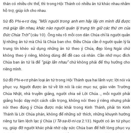
thân có nhiều chi thể, thì trong Hội Thánh có nhiều ân tứ khác nhau nhằm
hỗ trợ, giúp ích cho nhau.
Sứ đồ Phi-e-rơ dạy,
“Mỗi người trong anh em hãy lấy ơn mình đã được
mà giúp lẫn nhau, khác nào người quản lý trung tín giữ các thứ ơn của
Đức Chúa Trời”
(câu 10). Ông nêu rõ mỗi con dân Chúa chỉ là người quản
lý những ân tứ mà Chủ là Chúa ban cho. Điều Chúa cần ở người quản lý là
trung tín khéo sử dụng những ân tứ theo ý Chúa, đẹp lòng Ngài chứ
không theo ý riêng, không dùng để đề cao cá nhân. Cần nhớ mục đích
Chúa ban ân tứ là để
“giúp lẫn nhau”
chứ không phải để thụ hưởng cho
riêng mình.
Sứ đồ Phi-e-rơ phân loại ân tứ trong Hội Thánh qua hai lãnh vực: lời nói và
phục vụ. Người được ân tứ về lời nói là các mục sư, giáo viên Trường
Chúa Nhật, nhà truyền giảng, người chia sẻ Lời Chúa…, mỗi người phải
giảng hoặc dạy một cách cẩn trọng, không nói theo ý riêng nhưng phải
nói theo đúng ý Chúa được mặc khải trong Kinh Thánh, phải tin Kinh
Thánh là Lời Chúa phán, không để những sở thích, những khuynh hướng
riêng tư làm lệch lạc ý Chúa (
I Tê-sa-lô-ni-ca
2:13). Người có ân tứ phục
vụ, giúp đỡ người khác phải nhờ cậy sức Chúa ban để hết lòng phục vụ