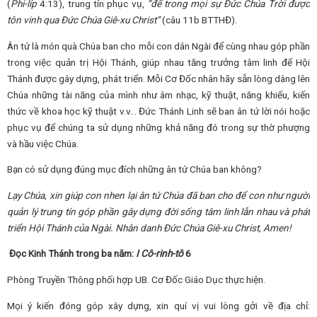
(
Phi-líp
4:13), trung tín phục vụ,
“để trong mọi sự Đức Chúa Trời được
tôn vinh qua Đức Chúa Giê-xu Christ”
(câu 11b BTTHĐ).
Ân tứ là món quà Chúa ban cho mỗi con dân Ngài để cùng nhau góp phần
trong việc quản trị Hội Thánh, giúp nhau tăng trưởng tâm linh để Hội
Thánh được gây dựng, phát triển. Mỗi Cơ Đốc nhân hãy sẵn lòng dâng lên
Chúa những tài năng của mình như âm nhạc, kỹ thuật, năng khiếu, kiến
thức về khoa học kỹ thuật v.v… Đức Thánh Linh sẽ ban ân tứ lời nói hoặc
phục vụ để chúng ta sử dụng những khả năng đó trong sự thờ phượng
và hầu việc Chúa.
Bạn có sử dụng đúng mục đích những ân tứ Chúa ban không?
Lạy Chúa, xin giúp con nhen lại ân tứ Chúa đã ban cho để con như người
quản lý trung tín góp phần gây dựng đời sống tâm linh lẫn nhau và phát
triển Hội Thánh của Ngài. Nhân danh Đức Chúa Giê-xu Christ, Amen!
Đọc Kinh Thánh trong ba năm:
I Cô-rinh-tô
6
Phòng Truyền Thông phối hợp UB. Cơ Đốc Giáo Dục thực hiện.
Mọi ý kiến đóng góp xây dựng, xin quí vị vui lòng gởi về địa chỉ: