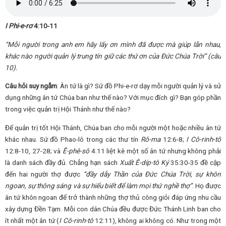
I Phi-e-rơ
4:10-11
“Mỗi người trong anh em hãy lấy ơn mình đã được mà giúp lẫn nhau,
khác nào người quản lý trung tín giữ các thứ ơn của Đức Chúa Trời”
(câu
10).
Câu hỏi suy ngẫm
: Ân tứ là gì? Sứ đồ Phi-e-rơ dạy mỗi người quản lý và sử
dụng những ân tứ Chúa ban như thế nào? Với mục đích gì? Bạn góp phần
trong việc quản trị Hội Thánh như thế nào?
Để quản trị tốt Hội Thánh, Chúa ban cho mỗi người một hoặc nhiều ân tứ
khác nhau. Sứ đồ Phao-lô trong các thư tín
Rô-ma
12:6-8;
I Cô-rinh-tô
12:8-10, 27-28; và
Ê-phê-sô
4:11 liệt kê một số ân tứ nhưng không phải
là danh sách đầy đủ. Chẳng hạn sách
Xuất Ê-díp-tô Ký
35:30-35 đề cập
đến hai người thợ được
“đầy dẫy Thần của Đức Chúa Trời, sự khôn
ngoan, sự thông sáng và sự hiểu biết để làm mọi thứ nghề thợ”
. Họ được
ân tứ khôn ngoan để trở thành những thợ thủ công giỏi đáp ứng nhu cầu
xây dựng Đền Tạm. Mỗi con dân Chúa đều được Đức Thánh Linh ban cho
ít nhất một ân tứ (
I Cô-rinh-tô
12:11), không ai không có. Như trong một