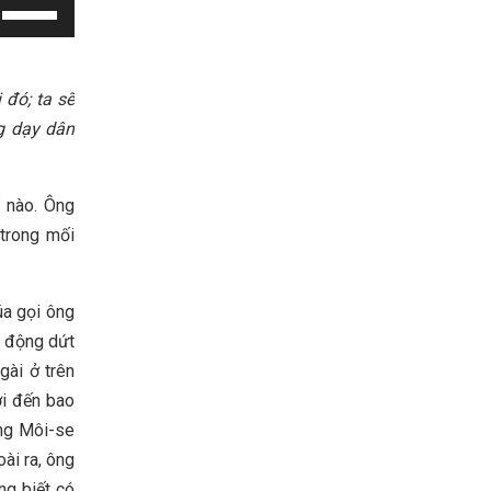
Use
Up/Down
Arrow
keys
 đó; ta sẽ
to
g dạy dân
increase
or
 nào. Ông
decrease
 trong mối
volume.
úa gọi ông
h động dứt
gài ở trên
ợi đến bao
ông Môi-se
oài ra, ông
ng biết có