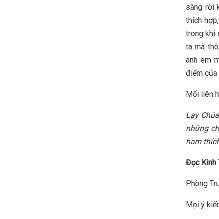
sàng rời 
thích hợp
trong khi
ta mà thô
anh em mì
điểm của 
Mối liên 
Lạy Chúa,
những chỉ
ham thích
Đọc Kinh 
Phòng Tru
Mọi ý kiến