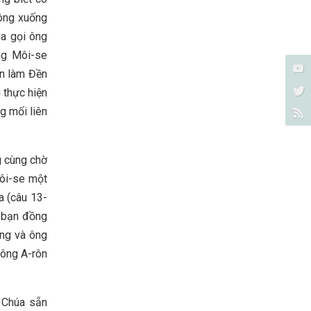
hông xuống
úa gọi ông
ng Môi-se
ẫn làm Đền
 thực hiện
g mối liên
g cùng chờ
Môi-se một
a (câu 13-
c bạn đồng
ông và ông
 ông A-rôn
 Chúa sẵn