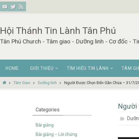
Skip
to
content
Hội Thánh Tin Lành Tân Phú
Tân Phú Church - Tâm giao - Dưỡng linh - Cơ đốc - Ti
Skip
HOME
GIỚI THIỆU
TÌM HIỂU TIN LÀNH
TÂM GI
to
content
Home
Tâm Giao
Dưỡng linh
Người Được Chọn Đến Gần Chúa – 31/7/2
Người 
Categories
Dưỡng
Bài giảng
Bài giảng – Lời chứng