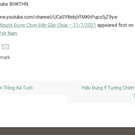
tube BHKTHN:
www.youtube.com/channel/UCaSY8ebjVfMKhPups5jZ9yw
Người Được Chọn Đến Gần Chúa – 31/7/2021
appeared first on
Việt Nam
.
mark
.
 Trồng Kẻ Tưới
Hiểu Đúng Ý Tưởng Chính