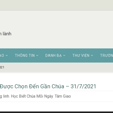
n lành
AO
THÔNG TIN
DANH BẠ
THƯ VIỆN
TRƯỜN
021
Được Chọn Đến Gần Chúa – 31/7/2021
 linh
,
Học Biết Chúa Mỗi Ngày
,
Tâm Giao