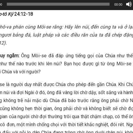
00
00:00
p-tô Ký
24:12-18
hô-va phán cùng Môi-se rằng: Hãy lên núi, đến cùng ta và ở lại
ngươi bảng đá, luật pháp và các điều răn của ta đã chép đặn
12).
suy ngẫm:
Ông Môi-se đã đáp ứng tiếng gọi của Chúa như thế
như thế nào trước khi lên núi? Bạn học được gì từ ông Môi-se
ới Chúa và với người?
e là người duy nhất được Chúa cho phép đến gần Chúa. Khi Ch
n núi và đợi Ngài ở đó, ông đã vâng lời chờ dậy, sốt sắng và hàn
g không trễ nải mặc dù Chúa đã báo trước rằng ông phải chờ N
 cũng không hẹn thời gian, ông phải chờ và không biết sẽ chờ đ
 gian của người chờ đợi thường trôi qua thật chậm chạp, có thể 
ô đơn, một mình chống chọi với thời tiết khắc nghiệt, đói rét. Ng
n đấu với nỗi lo dân Chúa đang trông chờ ông dưới chân núi, khô