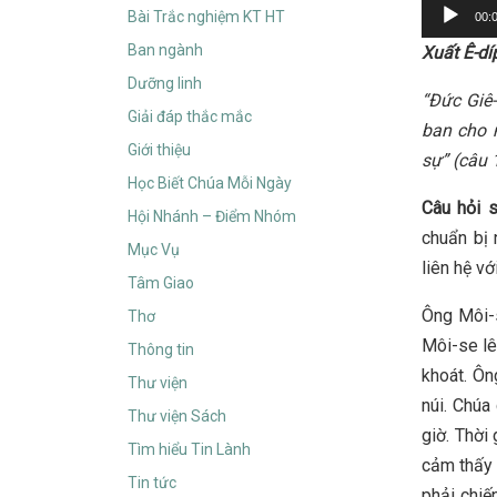
Audio
Bài Trắc nghiệm KT HT
00:
Player
Ban ngành
Xuất Ê-dí
Dưỡng linh
“Đức Giê-
Giải đáp thắc mắc
ban cho 
Giới thiệu
sự”
(câu 
Học Biết Chúa Mỗi Ngày
Câu hỏi 
Hội Nhánh – Điểm Nhóm
chuẩn bị 
Mục Vụ
liên hệ v
Tâm Giao
Ông Môi-s
Thơ
Môi-se lê
Thông tin
khoát. Ôn
Thư viện
núi. Chúa
Thư viện Sách
giờ. Thời
Tìm hiểu Tin Lành
cảm thấy c
Tin tức
phải chiế