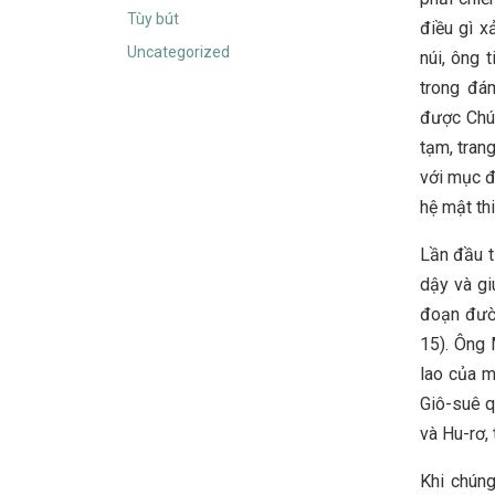
Tùy bút
điều gì x
Uncategorized
núi, ông 
trong đá
được Chúa
tạm, tran
với mục đ
hệ mật th
Lần đầu t
dậy và gi
đoạn đườn
15). Ông 
lao của m
Giô-suê q
và Hu-rơ, 
Khi chún