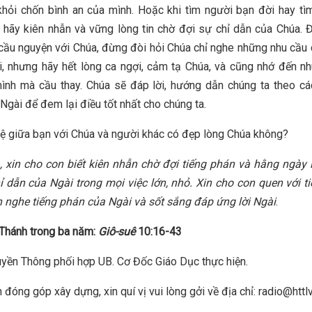
khỏi chốn bình an của mình. Hoặc khi tìm người bạn đời hay tì
, hãy kiên nhẫn và vững lòng tin chờ đợi sự chỉ dẫn của Chúa. Đ
 cầu nguyện với Chúa, đừng đòi hỏi Chúa chỉ nghe những nhu cầu
i, nhưng hãy hết lòng ca ngợi, cảm tạ Chúa, và cũng nhớ đến n
nh mà cầu thay. Chúa sẽ đáp lời, hướng dẫn chúng ta theo cá
Ngài để đem lại điều tốt nhất cho chúng ta.
hệ giữa bạn với Chúa và người khác có đẹp lòng Chúa không?
 xin cho con biết kiên nhẫn chờ đợi tiếng phán và hằng ngày
 dẫn của Ngài trong mọi việc lớn, nhỏ. Xin cho con quen với t
 nghe tiếng phán của Ngài và sốt sắng đáp ứng lời Ngài
.
Thánh trong ba năm:
Giô-suê
10:16-43
yền Thông phối hợp UB. Cơ Đốc Giáo Dục thực hiện.
 đóng góp xây dựng, xin quí vị vui lòng gởi về địa chỉ: radio@httl