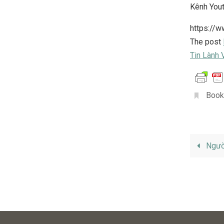
Kênh You
https://
The post
Tin Lành 
Book
Người