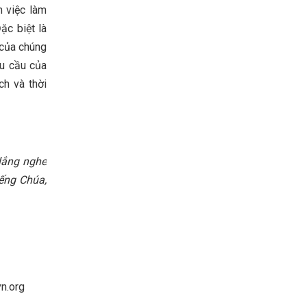
m việc làm
ặc biệt là
 của chúng
hu cầu của
ch và thời
 lắng nghe
iếng Chúa,
vn.org