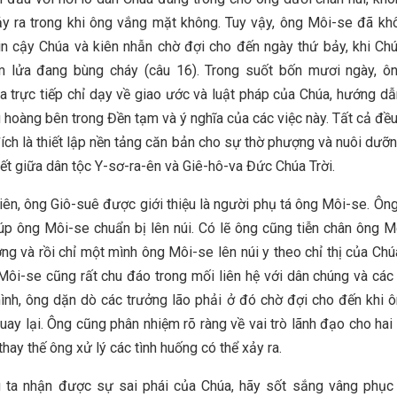
ảy ra trong khi ông vắng mặt không. Tuy vậy, ông Môi-se đã k
tin cậy Chúa và kiên nhẫn chờ đợi cho đến ngày thứ bảy, khi Ch
m lửa đang bùng cháy (câu 16). Trong suốt bốn mươi ngày, ô
 trực tiếp chỉ dạy về giao ước và luật pháp của Chúa, hướng d
g hoàng bên trong Đền tạm và ý nghĩa của các việc này. Tất cả đều
ích là thiết lập nền tảng căn bản cho sự thờ phượng và nuôi dưỡn
iết giữa dân tộc Y-sơ-ra-ên và Giê-hô-va Đức Chúa Trời.
iên, ông Giô-suê được giới thiệu là người phụ tá ông Môi-se. Ôn
úp ông Môi-se chuẩn bị lên núi. Có lẽ ông cũng tiễn chân ông 
g và rồi chỉ một mình ông Môi-se lên núi y theo chỉ thị của Chú
Môi-se cũng rất chu đáo trong mối liên hệ với dân chúng và cá
ình, ông dặn dò các trưởng lão phải ở đó chờ đợi cho đến khi 
uay lại. Ông cũng phân nhiệm rõ ràng về vai trò lãnh đạo cho hai
thay thế ông xử lý các tình huống có thể xảy ra.
g ta nhận được sự sai phái của Chúa, hãy sốt sắng vâng phục