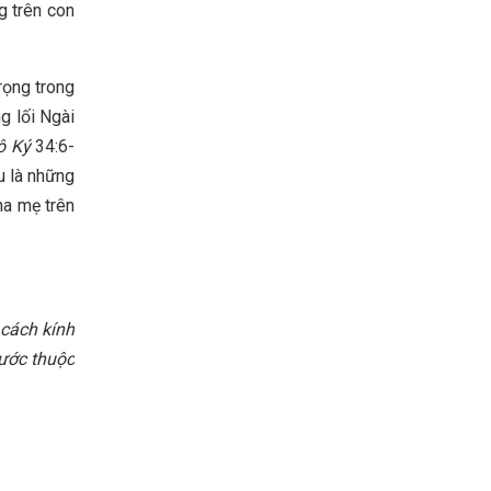
g trên con
rọng trong
g lối Ngài
ô Ký
34:6-
u là những
ha mẹ trên
cách kính
hước thuộc