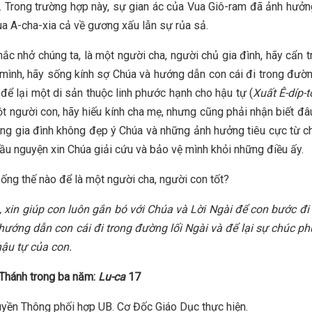
p. Trong trường hợp này, sự gian ác của Vua Giô-ram đã ảnh hưởn
ua A-cha-xia cả về gương xấu lẫn sự rủa sả.
hắc nhở chúng ta, là một người cha, người chủ gia đình, hãy cẩn t
mình, hãy sống kính sợ Chúa và hướng dẫn con cái đi trong đườn
 để lại một di sản thuộc linh phước hạnh cho hậu tự (
Xuất
Ê-díp-t
ột người con, hãy hiếu kính cha mẹ, nhưng cũng phải nhận biết đâ
ống gia đình không đẹp ý Chúa và những ảnh hưởng tiêu cực từ c
ầu nguyện xin Chúa giải cứu và bảo vệ mình khỏi những điều ấy.
ống thế nào để là một người cha, người con tốt?
, xin
giúp
con
luôn gắn bó với Chúa và Lời Ngài để con
bước đi 
 hướng dẫn con cái đi trong đường lối Ngài
và để lại sự chúc p
 hậu tự của con.
Thánh trong ba năm:
Lu-ca
17
yền Thông phối hợp UB. Cơ Đốc Giáo Dục thực hiện.