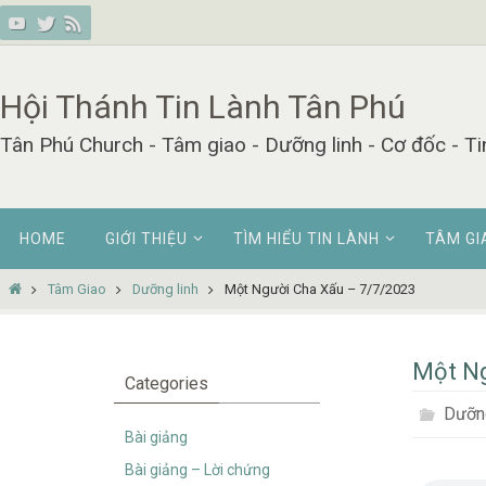
Skip
to
content
Hội Thánh Tin Lành Tân Phú
Tân Phú Church - Tâm giao - Dưỡng linh - Cơ đốc - Ti
Skip
HOME
GIỚI THIỆU
TÌM HIỂU TIN LÀNH
TÂM GI
to
content
Home
Tâm Giao
Dưỡng linh
Một Người Cha Xấu – 7/7/2023
Một Ng
Categories
Dưỡng
Bài giảng
Bài giảng – Lời chứng