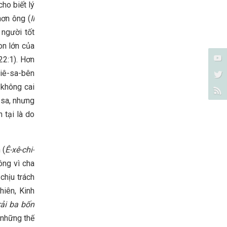
ho biết lý
hơn ông (
II
người tốt
on lớn của
22:1). Hơn
Giê-sa-bên
 không cai
-sa, nhưng
 tại là do
 (
Ê-xê-chi-
ông vì cha
chịu trách
hiên, Kinh
rải ba bốn
 những thế