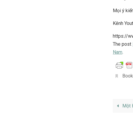
Mọi ý kiến
Kênh You
https://
The post
Nam
.
Book
Một 