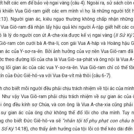
ết hết các em để bảo vệ ngai vàng (câu 4). Ngoài ra, sử sách còn c
i khiến Vua Giô-ram giết các em mình vì họ là những người tốt 
13). Người gian ác, kiêu ngạo thường không chấp nhận những 
 Vua Giô-ram đã nhận lấy hậu quả khi người Ả-rập giết hết các c
ó là lý do người con út A-cha-xia được kế vị ngai vàng (
II Sử Ký
Giô-ram còn cưới bà A-tha-li, con gái Vua A-háp và Hoàng hậu 
an ác của Y-sơ-ra-ên. Bởi ảnh hưởng của vợ nên Vua Giô-ram đã
ước theo đường lối của cha là Vua Giô-sa-phát và ông nội là Vua A
g lối gian ác của các vua Y-sơ-ra-ên. Vua Giô-ram chỉ có thể tồn
tín của Đức Giê-hô-va với Vua Đa-vít mà thôi (câu 6-7).
h cho biết mỗi người đều phải chịu trách nhiệm về tội ác của mình
 Như vậy Vua Giô-ram phải chịu trách nhiệm về sự gian ác của 
i ông đều kính sợ Chúa, và con ông là Vua A-cha-xia cũng phải 
sự gian ác của ông chứ không thể đổ lỗi cho cha mình. Tuy n
ng cho biết Đức Giê-hô-va sẽ
“nhân tội tổ phụ phạt con cháu t
 Số Ký
14:18), cho thấy ảnh hưởng của tội lỗi có thể kéo dài đến