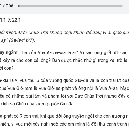
1:1-7; 22:1
ối mình; Đức Chúa Trời không chịu khinh dể đâu; vì ai gieo giốn
 ấy
”
(Ga-la-ti 6:7)
.
suy ngẫm:
Cha của Vua A-cha-xia là ai? Vì sao ông giết hết cá
ã xảy ra cho con cái ông? Bạn được nhắc nhở gì trong vai trò là
ời con?
-xia là vị vua thứ 6 của vương quốc Giu-đa và là con trai út củ
của Vua Giô-ram là Vua Giô-sa-phát và ông nội là Vua A-sa. Mặc
ều có những sai lầm và phạm tội với Đức Chúa Trời nhưng đây c
t, kính sợ Chúa của vương quốc Giu-đa.
a-phát có 7 con trai, khi qua đời ông truyền ngôi cho con trưởng n
nhiên, vị vua mới này nghi ngờ các em mình là đối thủ cạnh tranh