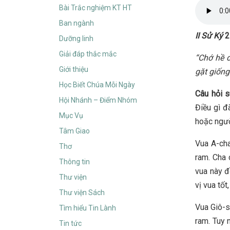
Bài Trắc nghiệm KT HT
Ban ngành
II
Sử Ký
2
Dưỡng linh
Giải đáp thắc mắc
“
Chớ hề d
Giới thiệu
gặt giống
Học Biết Chúa Mỗi Ngày
Câu hỏi 
Hội Nhánh – Điểm Nhóm
Điều gì đ
Mục Vụ
hoặc ngư
Tâm Giao
Vua A-cha
Thơ
ram. Cha 
Thông tin
vua này đ
Thư viện
vị vua tố
Thư viện Sách
Vua Giô-s
Tìm hiểu Tin Lành
ram. Tuy 
Tin tức