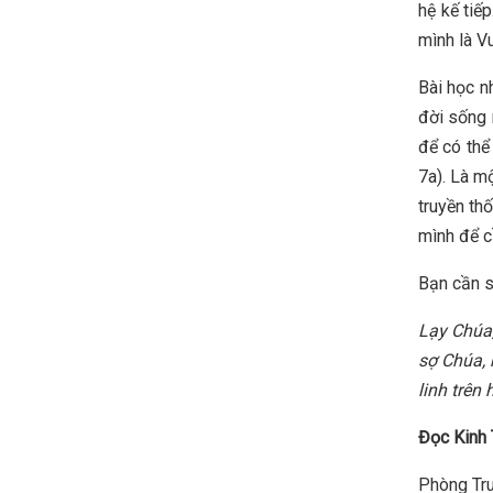
hệ kế tiế
mình là V
Bài học n
đời sống 
để có thể
7a). Là m
truyền th
mình để c
Bạn cần s
Lạy Chúa
sợ Chúa
,
linh trên
Đọc Kinh 
Phòng Tru