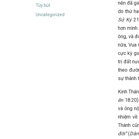
nên đã gi
Tùy bút
do thứ ha
Uncategorized
Sử Ký
21:
hơn mình.
ông, và đ
nữa, Vua 
cực kỳ gi
trị đất n
theo đườn
sự thành 
Kinh Thán
ên
18:20).
và ông nộ
nhiệm về 
Thánh cũ
đời”
(
Dân