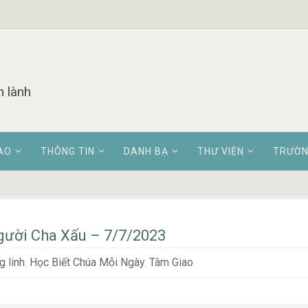
n lành
AO
THÔNG TIN
DANH BẠ
THƯ VIỆN
TRƯỜN
ười Cha Xấu – 7/7/2023
 linh
,
Học Biết Chúa Mỗi Ngày
,
Tâm Giao