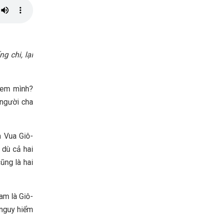
g chi, lại
c em mình?
 người cha
a Vua Giô-
 dù cả hai
ũng là hai
am là Giô-
 nguy hiểm