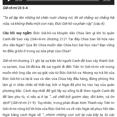
00:00
00:00
Player
Giê-rê-mi
23:3-4
“Ta sẽ lập lên những kẻ chăn nuôi chúng nó; thì sẽ chẳng sợ chẳng hãi
nữa, và không thiếu một con nào, Đức Giê-hô-va phán vậy”
(câu 4).
Câu hỏi suy ngẫm:
Đức Giê-hô-va khuyên dân Chúa làm gì khi bị quân
Canh-đê bao vây (Giê-rê-mi chương 21)? Tại đây Chúa ban lời hứa nào
cho dân Ngài? Qua đó Chúa muốn dân Chúa học bài học nào? Bạn vững
tin điều gì khi ở trong sự sửa phạt của Chúa?
Giê-rê-mi
chương 21 ghi lại sự kiện khi người Canh-đê bao vây thành Giê-
ru-sa-lem, Vua Sê-đê-kia đã sai người đi đến Tiên tri Giê-rê-mi với mong
muốn nhờ ông cầu xin sự giải cứu từ Đức Giê-hô-va. Nhưng sự trả lời của
Đức Giê-hô-va lại là vua và dân của Chúa hãy đầu hàng, đừng phòng thủ
làm gì vì chắc chắn sẽ thất bại, bởi vì Ngài đã phó họ vào tay của quân
phương Bắc. Cách duy nhất để giữ lấy sự sống là đi theo người Canh-đê
để làm phu tù, vì nếu ai ở lại
“…sẽ chết bởi gươm dao, đói kém, và ôn
dịch”
(
Giê-rê-mi
21:9). Tuy nhiên, trong phân đoạn Kinh Thánh này Tiên tri
Giê-rê-mi công bố lời hứa của Đức Giê-hô-va về việc Ngài sẽ phục hồi dân
Ngài bằng cách Ngài sẽ
“…nhóm những con sót lại của bầy ta, từ các