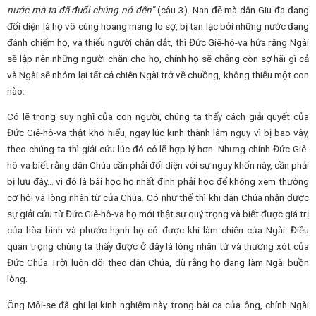
nước mà ta đã đuổi chúng nó đến”
(câu 3). Nan đề mà dân Giu-đa đang
đối diện là họ vô cùng hoang mang lo sợ, bị tan lạc bởi những nước đang
đánh chiếm họ, và thiếu người chăn dắt, thì Đức Giê-hô-va hứa rằng Ngài
sẽ lập nên những người chăn cho họ, chính họ sẽ chẳng còn sợ hãi gì cả
và Ngài sẽ nhóm lại tất cả chiên Ngài trở về chuồng, không thiếu một con
nào.
Có lẽ trong suy nghĩ của con người, chúng ta thấy cách giải quyết của
Đức Giê-hô-va thật khó hiểu, ngay lúc kinh thành lâm nguy vì bị bao vây,
theo chúng ta thì giải cứu lúc đó có lẽ hợp lý hơn. Nhưng chính Đức Giê-
hô-va biết rằng dân Chúa cần phải đối diện với sự nguy khốn này, cần phải
bị lưu đày… vì đó là bài học họ nhất định phải học để không xem thường
cơ hội và lòng nhân từ của Chúa. Có như thế thì khi dân Chúa nhận được
sự giải cứu từ Đức Giê-hô-va họ mới thật sự quý trọng và biết được giá trị
của hòa bình và phước hạnh họ có được khi làm chiên của Ngài. Điều
quan trọng chúng ta thấy được ở đây là lòng nhân từ và thương xót của
Đức Chúa Trời luôn dõi theo dân Chúa, dù rằng họ đang làm Ngài buồn
lòng.
Ông Môi-se đã ghi lại kinh nghiệm này trong bài ca của ông, chính Ngài