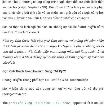
làm cho họ bị thương nhưng cũng chính Ngài đem đến sự chữa lành thật
sự cho họ (
Phục Truyền
32:39). Đức Chúa Trời là tình yêu, sự sửa phạt
của Chúa cũng bởi tình yêu, và sự chữa lành, giải cứu của Ngài cũng bởi
tình yêu. Hãy vững tin Chúa luôn ban điều tốt nhất cho chúng ta.
Bạn có thật sự kinh nghiệm bình an, không sợ hãi khi ở dưới quyền tể trị
của Đức Chúa Trời không?
Kính lạy Đức Chúa Trời kính yêu! Con thật sự vui mừng khi cảm nhận
được tình yêu Chúa dành cho con ngay khi Ngài sửa phạt vì những tội lỗi
con đã vi phạm
.
X
in Chúa giúp con nương mình nơi lòng nhân từ và
thương xót của Chúa để tiếp tục được sống và kinh nghiệm sự thành tín
của Ngài
.
Đọc Kinh Thánh trong ba năm:
Sáng Thế Ký
21
Phòng Truyền Thông phối hợp UB. Cơ Đốc Giáo Dục thực hiện.
Mọi ý kiến đóng góp xây dựng, xin quí vị vui lòng gởi về địa chỉ:
radio@httlvn.org
The post
Luôn Vững Tin Nơi Chúa – 19/1/2021
appeared first on
Hội