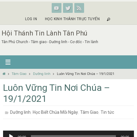
Skip
to
content
LOG IN
HỌC KINH THÁNH TRỰC TUYẾN
Hội Thánh Tin Lành Tân Phú
Tân Phú Church - Tâm giao - Dưỡng linh - Cơ đốc - Tin lành
Home
Tâm Giao
Dưỡng linh
Luôn Vững Tin Nơi Chúa – 19/1/2021
Luôn Vững Tin Nơi Chúa –
19/1/2021
,
,
,
Dưỡng linh
Học Biết Chúa Mỗi Ngày
Tâm Giao
Tin tức
Audio