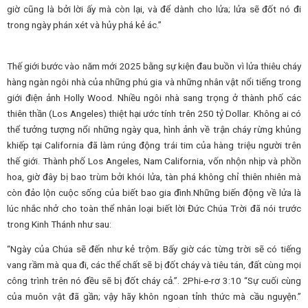
giờ cũng là bởi lời ấy mà còn lại, và để dành cho lửa; lửa sẽ đốt nó đi
trong ngày phán xét và hủy phá kẻ ác.”
Thế giới bước vào năm mới 2025 bằng sự kiện đau buồn vì lửa thiêu cháy
hàng ngàn ngôi nhà của những phú gia và những nhân vật nổi tiếng trong
giới điện ảnh Holly Wood. Nhiều ngôi nhà sang trọng ở thành phố các
thiên thần (Los Angeles) thiệt hại ước tính trên 250 tỷ Dollar. Không ai có
thể tưởng tượng nổi những ngày qua, hình ảnh về trận cháy rừng khủng
khiếp tại California đã làm rúng động trái tim của hàng triệu người trên
thế giới. Thành phố Los Angeles, Nam California, vốn nhộn nhịp và phồn
hoa, giờ đây bị bao trùm bởi khói lửa, tàn phá không chỉ thiên nhiên mà
còn đảo lộn cuộc sống của biết bao gia đình.Những biến động về lửa là
lúc nhắc nhở cho toàn thể nhân loại biết lời Đức Chúa Trời đã nói trước
trong Kinh Thánh như sau:
“Ngày của Chúa sẽ đến như kẻ trộm. Bấy giờ các từng trời sẽ có tiếng
vang rầm mà qua đi, các thể chất sẽ bị đốt cháy và tiêu tán, đất cùng mọi
công trình trên nó đều sẽ bị đốt cháy cả.”. 2Phi-e-rơ 3:10 “Sự cuối cùng
của muôn vật đã gần; vậy hãy khôn ngoan tỉnh thức mà cầu nguyện.”