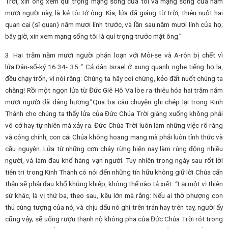
Trời, xin ông xem quí trọng mạng sống của tôi và mạng sống của năm
mươi người này, là kẻ tôi tớ ông. Kìa, lửa đã giáng từ trời, thiêu nuốt hai
quan cai (sĩ quan) năm mươi lính trước, và lần sau năm mươi lính của họ;
bây giờ, xin xem mạng sống tôi là quí trọng trước mặt ông.”
3. Hai trăm năm mươi người phản loạn với Môi-se và A-rôn bị chết vì
lửa.Dân-số-ký 16:34- 35 “ Cả dân Israel ở xung quanh nghe tiếng họ la,
đều chạy trốn, vì nói rằng: Chúng ta hãy coi chừng, kẻo đất nuốt chúng ta
chăng! Rồi một ngọn lửa từ Đức Giê Hô Va lòe ra thiêu hóa hai trăm năm
mươi người đã dâng hương.”Qua ba câu chuyện ghi chép lại trong Kinh
Thánh cho chúng ta thấy lửa của Đức Chúa Trời giáng xuống không phải
vô cớ hay tự nhiên mà xảy ra. Đức Chúa Trời luôn làm những việc rõ ràng
và công chính, con cái Chúa không hoang mang mà phải luôn tỉnh thức và
cầu nguyện. Lửa từ những cơn cháy rừng hiện nay làm rúng động nhiều
người, và làm đau khổ hàng vạn người. Tuy nhiên trong ngày sau rốt lời
tiên tri trong Kinh Thánh có nói đến những tín hữu không giữ lời Chúa cẩn
thận sẽ phải đau khổ khủng khiếp, không thể nào tả xiết: “Lại một vị thiên
sứ khác, là vị thứ ba, theo sau, kêu lớn mà rằng: Nếu ai thờ phượng con
thú cùng tượng của nó, và chịu dấu nó ghi trên trán hay trên tay, người ấy
cũng vậy; sẽ uống rượu thạnh nộ không pha của Đức Chúa Trời rót trong