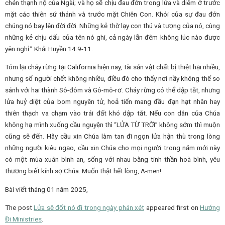
chén thạnh nộ của Ngài; và họ sẽ chịu đau đớn trong lửa và diêm ở trước
mặt các thiên sứ thánh và trước mặt Chiên Con. Khói của sự đau đớn
chúng nó bay lên đời đời. Những kẻ thờ lạy con thú và tượng của nó, cùng
những kẻ chịu dấu của tên nó ghi, cả ngày lẫn đêm không lúc nào được
yên nghỉ.” Khải Huyền 14:9-11.
Tóm lại cháy rừng tại California hiện nay, tài sản vật chất bị thiệt hại nhiều,
nhưng số người chết không nhiều, điều đó cho thấy nơi nầy không thể so
sánh với hai thành Sô-đôm và Gô-mô-rơ. Cháy rừng có thể dập tắt, nhưng
lửa huỷ diệt của bom nguyên tử, hoả tiển mang đầu đạn hạt nhân hay
thiên thạch va chạm vào trái đất khó dập tắt. Nếu con dân của Chúa
không hạ mình xuống cầu nguyện thì “LỬA TỪ TRỜI” không sớm thì muộn
cũng sẽ đến. Hãy cầu xin Chúa làm tan đi ngọn lửa hận thù trong lòng
những người kiêu ngạo, cầu xin Chúa cho mọi người trong năm mới này
có một mùa xuân bình an, sống với nhau bằng tinh thần hoà bình, yêu
thương biết kính sợ Chúa. Muốn thật hết lòng, A-men!
Bài viết tháng 01 năm 2025,
The post
Lửa sẽ đốt nó đi trong ngày phán xét
appeared first on
Hướng
Đi Ministries
.