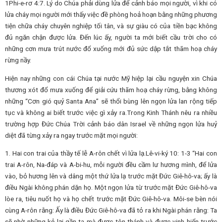
1Phi-e-rơ 4:7. Lý do Chúa phải dùng lửa để cảnh báo mọi người, vì khi có
lửa cháy mọi người mới thấy việc đề phòng hoả hoạn bằng những phương
tiện chữa cháy chuyên nghiệp tối tân, và sự giàu có của tiền bạc không
đủ ngăn chận được lửa. Đến lúc ấy, người ta mới biết cầu trời cho có
những cơn mưa trút nước đổ xuống mới đủ sức dập tắt thãm hoạ cháy
rừng nầy.
Hiện nay những con cái Chúa tại nước Mỹ hiệp lại cầu nguyện xin Chúa
thương xót đổ mưa xuống để giải cứu thãm hoạ cháy rừng, bằng không
những “Cơn gió quỷ Santa Ana” sẽ thổi bùng lên ngọn lửa lan rộng tiếp
tục và không ai biết trước việc gì xảy ra.Trong Kinh Thánh nêu ra nhiều
trường hợp Đức Chúa Trời cảnh báo dân Israel về những ngọn lửa huỷ
diệt đã từng xảy ra ngay trước mặt mọi người:
1. Hai con trai của thầy tế lễ A-rôn chết vì lửa lạ.Lê-vi-ký 10: 1-3 “Hai con
trai A-rôn, Na-đáp và A-bi-hu, mỗi người đều cầm lư hương mình, để lửa
vào, bỏ hương lên và dâng một thứ lửa lạ trước mặt Đức Giê-hô-va; ấy là
điều Ngài không phán dặn họ. Một ngọn lửa từ trước mặt Đức Giê-hô-va
lòe ra, tiêu nuốt họ và họ chết trước mặt Đức Giê-hô-va. Môi-se bèn nói
cùng A-rôn rằng: Ấy là điều Đức Giê-hô-va đã tỏ ra khi Ngài phán rằng: Ta
sẽ nhờ những kẻ lại gần ta mà được tôn thánh và được vinh hiển trước