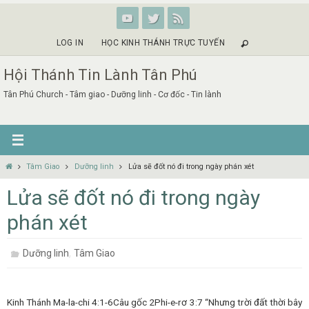
Skip
to
content
LOG IN
HỌC KINH THÁNH TRỰC TUYẾN
Hội Thánh Tin Lành Tân Phú
Tân Phú Church - Tâm giao - Dưỡng linh - Cơ đốc - Tin lành
Home
Tâm Giao
Dưỡng linh
Lửa sẽ đốt nó đi trong ngày phán xét
Lửa sẽ đốt nó đi trong ngày
phán xét
,
Dưỡng linh
Tâm Giao
Kinh Thánh Ma-la-chi 4:1-6Câu gốc 2Phi-e-rơ 3:7 “Nhưng trời đất thời bây