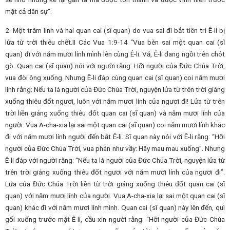
mặt cả dân sự”.
2. Một trăm lính và hai quan cai (sĩ quan) do vua sai đi bắt tiên tri Ê-li bị
lửa từ trời thiêu chết.II Các Vua 1:9-14 “Vua bèn sai một quan cai (sĩ
quan) đi với năm mươi lính mình lên cùng Ê-li. Vả, Ê-li đang ngồi trên chót
gò. Quan cai (sĩ quan) nói với người rằng: Hỡi người của Đức Chúa Trời,
vua đòi ông xuống. Nhưng Ê-li đáp cùng quan cai (sĩ quan) coi năm mươi
lính rằng: Nếu ta là người của Đức Chúa Trời, nguyện lửa từ trên trời giáng
xuống thiêu đốt ngươi, luôn với năm mươi lính của ngươi đi! Lửa từ trên
trời liền giáng xuống thiêu đốt quan cai (sĩ quan) và năm mươi lính của
người. Vua A-cha-xia lại sai một quan cai (sĩ quan) coi năm mươi lính khác
đi với năm mươi lính người đến bắt Ê-li. Sĩ quan này nói với Ê-li rằng: “Hỡi
người của Đức Chúa Trời, vua phán như vầy: Hãy mau mau xuống”. Nhưng
Ê-li đáp với người rằng: “Nếu ta là người của Đức Chúa Trời, nguyện lửa từ
trên trời giáng xuống thiêu đốt ngươi với năm mươi lính của ngươi đi”.
Lửa của Đức Chúa Trời liền từ trời giáng xuống thiêu đốt quan cai (sĩ
quan) với năm mươi lính của người. Vua A-cha-xia lại sai một quan cai (sĩ
quan) khác đi với năm mươi lính mình. Quan cai (sĩ quan) này lên đến, quì
gối xuống trước mặt Ê-li, cầu xin người rằng: “Hỡi người của Đức Chúa