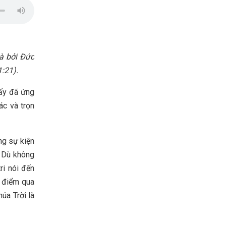
là bởi Đức
1:21).
 ấy đã ứng
ác và trọn
ng sự kiện
. Dù không
ri nói đến
t điểm qua
húa Trời là