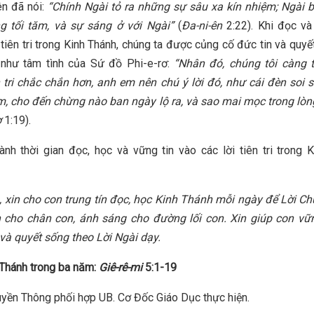
ên đã nói:
“Chính Ngài tỏ ra những sự sâu xa kín nhiệm; Ngài 
g tối tăm, và sự sáng ở với Ngài”
(
Đa-ni-ên
2:22). Khi đọc và
 tiên tri trong Kinh Thánh, chúng ta được củng cố đức tin và quyế
 như tâm tình của Sứ đồ Phi-e-rơ:
“Nhân đó, chúng tôi càng t
 tri chắc chắn hơn, anh em nên chú ý lời đó, như cái đèn soi 
ăm, cho đến chừng nào ban ngày lộ ra, và sao mai mọc trong lò
ơ
1:19).
nh thời gian đọc, học và vững tin vào các lời tiên tri trong 
 xin cho con trung tín đọc, học Kinh Thánh mỗi ngày để Lời Ch
 cho chân con, ánh sáng cho đường lối con. Xin giúp con vữn
và quyết sống theo Lời Ngài dạy.
Thánh trong ba năm:
Giê-rê-mi
5:1-19
yền Thông phối hợp UB. Cơ Đốc Giáo Dục thực hiện.