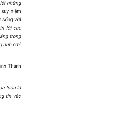
biết những
 suy niệm
t sống với
in lời các
sáng trong
ng anh em”
Kinh Thánh
úa luôn là
g tin vào