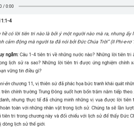
1:1-4
 hề có lời tiên tri nào là bởi ý một người nào mà ra, nhưng ấy 
h cảm động mà người ta đã nói bởi Đức Chúa Trời” (II Phi-e-rơ 
suy ngẫm:
Câu 1-4 tiên tri về những nước nào? Những lời tiên tri
ong lịch sử ra sao? Những lời tiên tri được ứng nghiệm chính x
bạn vững tin điều gì?
ni-ên
chương 11, vị thiên sứ đã phác họa bức tranh khái quát nhữ
a trên chính trường Trung Đông suốt hơn bốn trăm năm tiếp theo
danh, nhưng thực tế đã chứng minh những vị vua được lời tiên t
hoàn toàn với những nhân vật trong lịch sử. Chúng ta sẽ lần lượ
 tiên tri trong chương này và đối chiếu với lịch sử để thấy Đức C
ị dòng lịch sử thế giới.