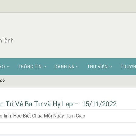
n lành
AO
THÔNG TIN
DANH BẠ
THƯ VIỆN
TRƯỜN
022
ên Tri Về Ba Tư và Hy Lạp – 15/11/2022
 linh
,
Học Biết Chúa Mỗi Ngày
,
Tâm Giao