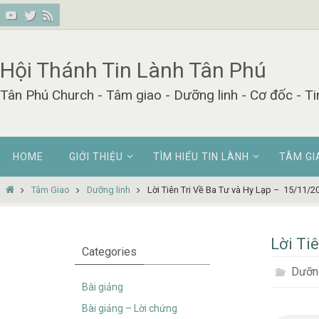
Skip
to
content
Hội Thánh Tin Lành Tân Phú
Tân Phú Church - Tâm giao - Dưỡng linh - Cơ đốc - Ti
Skip
HOME
GIỚI THIỆU
TÌM HIỂU TIN LÀNH
TÂM GI
to
content
Home
Tâm Giao
Dưỡng linh
Lời Tiên Tri Về Ba Tư và Hy Lạp – 15/11/2
Lời Ti
Categories
Dưỡng
Bài giảng
Bài giảng – Lời chứng