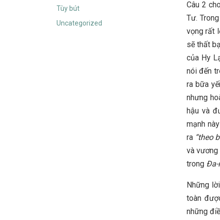
Câu 2 cho
Tùy bút
Tư. Trong
Uncategorized
vọng rất 
sẽ thất b
của Hy Lạ
nói đến t
ra bữa yế
nhưng hoà
hậu và đư
mạnh này 
ra
“theo b
và vương 
trong
Đa-
Những lời
toàn được
những điều