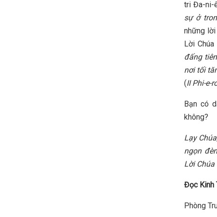
tri Đa-ni-
sự ở tron
những lời
Lời Chúa
đấng tiên
nơi tối t
(
II Phi-e-r
Bạn có dà
không?
Lạy Chúa,
ngọn đèn
Lời Chúa 
Đọc Kinh 
Phòng Tru