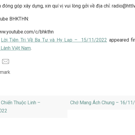
 đóng góp xây dựng, xin quí vị vui lòng gởi về địa chỉ: radio@httl
tube BHKTHN:
www.youtube.com/c/bhkthn
t
Lời Tiên Tri Về Ba Tư và Hy Lạp – 15/11/2022
appeared fi
 Lành Việt Nam
.
mark
.
Chiến Thuộc Linh –
Chớ Mang Ách Chung – 16/11
022