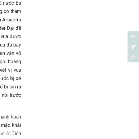
là nước Ba
ng có tham
a A-suê-ru
der Đại đế
ị vua được
vua đã bày
uan văn võ
ngôi hoàng
iết vị vua
nước bị xé
 bị tan rã
 nói trước
Thánh hoàn
ể mặc khải
hư lời Tiên