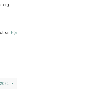
vn.org
rst on
Hội
/2022