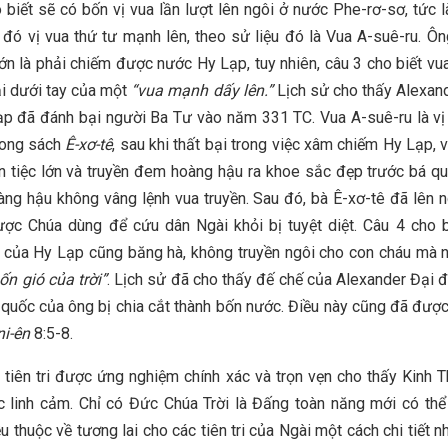
 biết sẽ có bốn vị vua lần lượt lên ngôi ở nước Phe-rơ-sơ, tức 
 đó vị vua thứ tư mạnh lên, theo sử liệu đó là Vua A-suê-ru. Ô
lớn là phải chiếm được nước Hy Lạp, tuy nhiên, câu 3 cho biết vu
ại dưới tay của một
“vua mạnh dấy lên.”
Lịch sử cho thấy Alexan
p đã đánh bại người Ba Tư vào năm 331 TC. Vua A-suê-ru là v
rong sách
Ê-xơ-tê
, sau khi thất bại trong việc xâm chiếm Hy Lạp, 
n tiệc lớn và truyền đem hoàng hậu ra khoe sắc đẹp trước bá q
ng hậu không vâng lệnh vua truyền. Sau đó, bà Ê-xơ-tê đã lên 
ợc Chúa dùng để cứu dân Ngài khỏi bị tuyệt diệt. Câu 4 cho b
của Hy Lạp cũng băng hà, không truyền ngôi cho con cháu mà 
ốn gió của trời”
. Lịch sử đã cho thấy đế chế của Alexander Đại đế
quốc của ông bị chia cắt thành bốn nước. Điều này cũng đã được
ni-ên
8:5-8.
 tiên tri được ứng nghiệm chính xác và trọn vẹn cho thấy Kinh 
 linh cảm. Chỉ có Đức Chúa Trời là Đấng toàn năng mới có th
 thuộc về tương lai cho các tiên tri của Ngài một cách chi tiết n