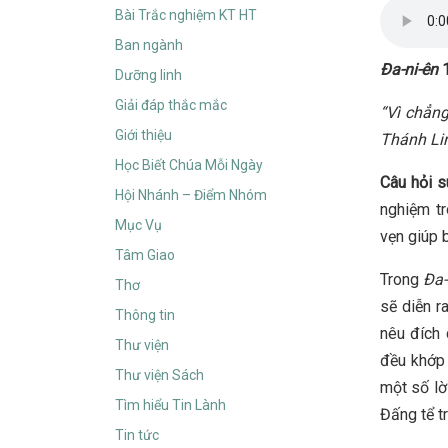
Bài Trắc nghiệm KT HT
Ban ngành
Đa-ni-ên
1
Dưỡng linh
Giải đáp thắc mắc
“Vì chẳng
Giới thiệu
Thánh Lin
Học Biết Chúa Mỗi Ngày
Câu hỏi 
Hội Nhánh – Điểm Nhóm
nghiệm tr
Mục Vụ
vẹn giúp 
Tâm Giao
Trong
Đa-
Thơ
sẽ diễn r
Thông tin
nêu đích 
Thư viện
đều khớp 
Thư viện Sách
một số lời
Tìm hiểu Tin Lành
Đấng tể tr
Tin tức