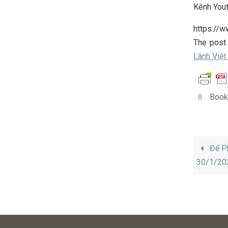
Kênh You
https://
The pos
Lành Việ
Book
Để P
30/1/2