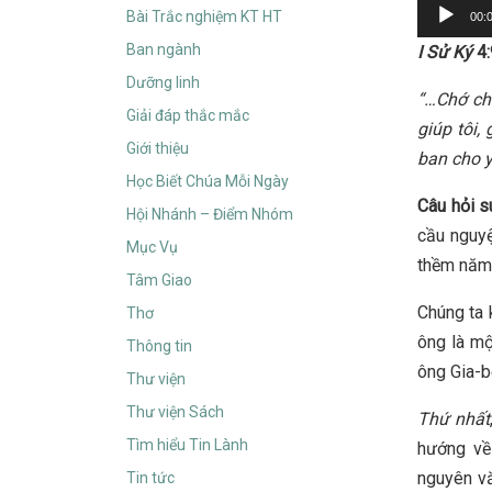
Audio
Bài Trắc nghiệm KT HT
00:
Player
Ban ngành
I Sử Ký
4
Dưỡng linh
“
…
Chớ ch
Giải đáp thắc mắc
giúp tôi,
Giới thiệu
ban cho 
Học Biết Chúa Mỗi Ngày
Câu hỏi 
Hội Nhánh – Điểm Nhóm
cầu nguyệ
Mục Vụ
thềm năm 
Tâm Giao
Chúng ta 
Thơ
ông là mộ
Thông tin
ông Gia-b
Thư viện
Thư viện Sách
Thứ nhất
Tìm hiểu Tin Lành
hướng về
nguyên v
Tin tức