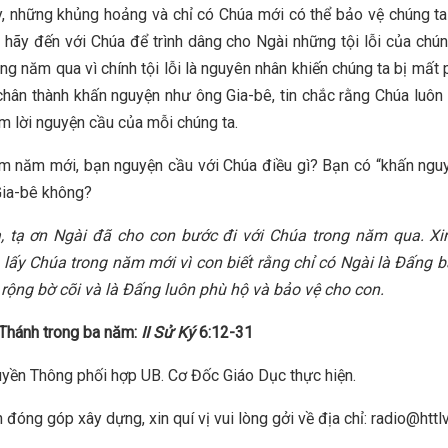
, những khủng hoảng và chỉ có Chúa mới có thể bảo vệ chúng ta
 hãy đến với Chúa để trình dâng cho Ngài những tội lỗi của chún
ng năm qua vì chính tội lỗi là nguyên nhân khiến chúng ta bị mất 
chân thành khấn nguyện như ông Gia-bê, tin chắc rằng Chúa luôn
m lời nguyện cầu của mỗi chúng ta.
m năm mới, bạn nguyện cầu với Chúa điều gì? Bạn có “khấn ngu
Gia-bê không?
a
, tạ ơn Ngài đã cho con bước đi với Chúa trong năm qua.
X
i
 lấy
Chúa
trong năm mới vì con biết rằng chỉ có Ngài là Đấng 
rộng bờ cõi và là Đấng
luôn
phù hộ và bảo vệ cho con.
Thánh trong ba năm:
II Sử Ký
6:12-31
yền Thông phối hợp UB. Cơ Đốc Giáo Dục thực hiện.
 đóng góp xây dựng, xin quí vị vui lòng gởi về địa chỉ: radio@httl