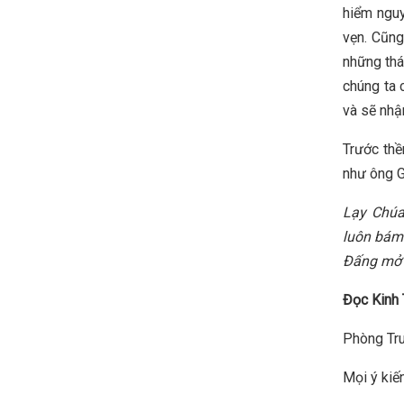
hiểm nguy
vẹn. Cũng
những thá
chúng ta 
và sẽ nhậ
Trước thề
như ông 
Lạy Chú
luôn bám
Đấng mở 
Đọc Kinh 
Phòng Tru
Mọi ý kiến