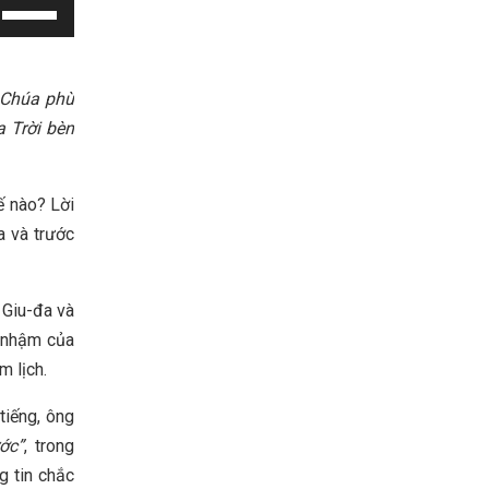
Use
Up/Down
Arrow
keys
 Chúa phù
to
 Trời bèn
increase
or
ế nào? Lời
decrease
a và trước
volume.
 Giu-đa và
a nhậm của
m lịch.
 tiếng, ông
ớc”
, trong
g tin chắc