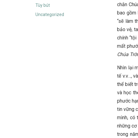
chắn Chú
Tùy bút
bao gồm h
Uncategorized
“sẽ làm t
bảo vệ, t
chính “tộ
mất phước
Chúa Trờ
Nhìn lại 
tế v.v…, 
thể biết 
và học th
phước hạ
tin vững 
mình, có 
những cơ 
trong nă