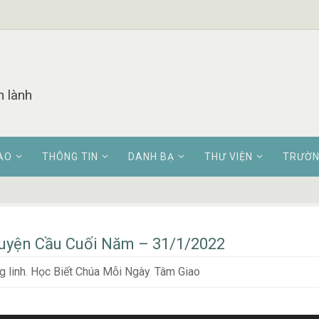
n lành
AO
THÔNG TIN
DANH BẠ
THƯ VIỆN
TRƯỜN
uyện Cầu Cuối Năm – 31/1/2022
 linh
,
Học Biết Chúa Mỗi Ngày
,
Tâm Giao