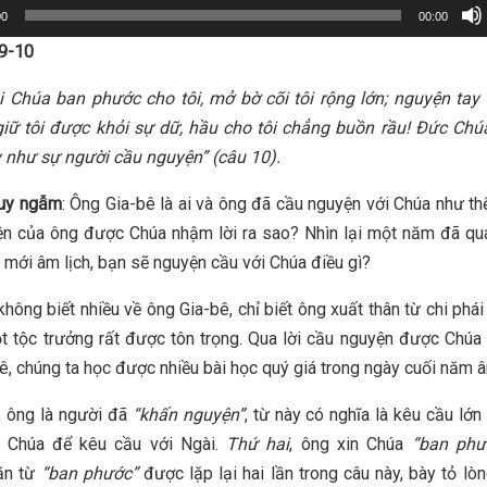
00
00:00
:9-10
i Chúa ban phước cho tôi, mở bờ cõi tôi rộng lớn; nguyện tay
 giữ tôi được khỏi sự dữ, hầu cho tôi chẳng buồn rầu!
Đức Chúa
y như sự người cầu nguyện”
(câu 10).
suy ngẫm
: Ông Gia-bê là ai và ông đã cầu nguyện với Chúa như th
n của ông được Chúa nhậm lời ra sao? Nhìn lại một năm đã qu
mới âm lịch, bạn sẽ nguyện cầu với Chúa điều gì?
không biết nhiều về ông Gia-bê, chỉ biết ông xuất thân từ chi phái
t tộc trưởng rất được tôn trọng. Qua lời cầu nguyện được Chú
ê, chúng ta học được nhiều bài học quý giá trong ngày cuối năm â
, ông là người đã
“khấn nguyện”
, từ này có nghĩa là kêu cầu lớn
 Chúa để kêu cầu với Ngài.
Thứ hai
, ông xin Chúa
“ban phư
ăn từ
“ban phước”
được lặp lại hai lần trong câu này, bày tỏ lòn