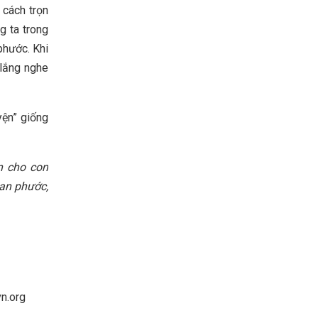
 cách trọn
g ta trong
phước. Khi
 lắng nghe
yện” giống
n cho con
ban phước,
vn.org