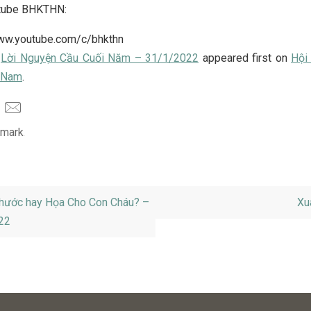
tube BHKTHN:
www.youtube.com/c/bhkthn
t
Lời Nguyện Cầu Cuối Năm – 31/1/2022
appeared first on
Hội
t Nam
.
mark
.
hước hay Họa Cho Con Cháu? –
Xu
022