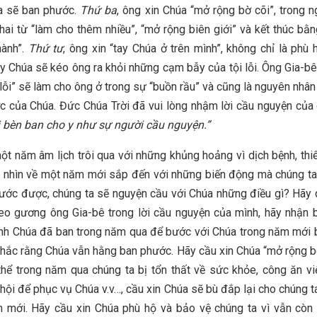
a sẽ ban phước.
Thứ ba
, ông xin Chúa “mở rộng bờ cõi”, trong 
ai từ “làm cho thêm nhiều”, “mở rộng biên giới” và kết thúc bằ
hành”.
Thứ tư
, ông xin “tay Chúa ở trên mình”, không chỉ là phù
ay Chúa sẽ kéo ông ra khỏi những cạm bẫy của tội lỗi. Ông Gia-bê
i lỗi” sẽ làm cho ông ở trong sự “buồn rầu” và cũng là nguyên nhân
 của Chúa. Đức Chúa Trời đã vui lòng nhậm lời cầu nguyện của
i bèn ban cho y như sự người cầu nguyện
.
”
một năm âm lịch trôi qua với những khủng hoảng vì dịch bệnh, thiên
và nhìn về một năm mới sắp đến với những biến động mà chúng t
trước được, chúng ta sẽ nguyện cầu với Chúa những điều gì? Hãy
eo gương ông Gia-bê trong lời cầu nguyện của mình, hãy nhận 
nh Chúa đã ban trong năm qua để bước với Chúa trong năm mới 
chắc rằng Chúa vẫn hằng ban phước. Hãy cầu xin Chúa “mở rộng b
thể trong năm qua chúng ta bị tổn thất về sức khỏe, công ăn vi
hội để phục vụ Chúa v.v…, cầu xin Chúa sẽ bù đắp lại cho chúng t
m mới. Hãy cầu xin Chúa phù hộ và bảo vệ chúng ta vì vẫn còn