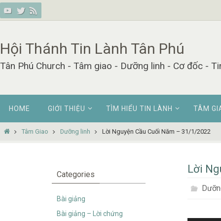
Skip
to
content
Hội Thánh Tin Lành Tân Phú
Tân Phú Church - Tâm giao - Dưỡng linh - Cơ đốc - Ti
Skip
HOME
GIỚI THIỆU
TÌM HIỂU TIN LÀNH
TÂM GI
to
content
Home
Tâm Giao
Dưỡng linh
Lời Nguyện Cầu Cuối Năm – 31/1/2022
Lời Ng
Categories
Dưỡng
Bài giảng
Bài giảng – Lời chứng