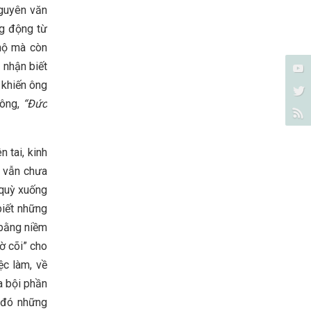
nguyên văn
ng động từ
 hộ mà còn
 nhận biết
 khiến ông
 ông,
“Đức
 tai, kinh
a vẫn chưa
 quỳ xuống
biết những
bằng niềm
ờ cõi” cho
ệc làm, về
a bội phần
 đó những