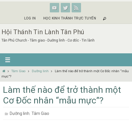
Skip
to
content
LOG IN
HỌC KINH THÁNH TRỰC TUYẾN
Hội Thánh Tin Lành Tân Phú
Tân Phú Church - Tâm giao - Dưỡng linh - Cơ đốc - Tin lành
Home
Tâm Giao
Dưỡng linh
Làm thế nào để trở thành một Cơ Đốc nhân “mẫu
mực”?
Làm thế nào để trở thành một
Cơ Đốc nhân “mẫu mực”?
,
Dưỡng linh
Tâm Giao