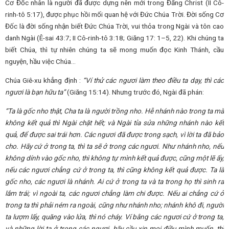
Cơ Đốc nhân là người đã được dựng nên mới trong Đấng Christ (II Cô-
rinh-tô 5:17), được phục hồi mối quan hệ với Đức Chúa Trời. Đời sống Cơ
Đốc là đời sống nhận biết Đức Chúa Trời, vui thỏa trong Ngài và tôn cao
danh Ngài (Ê-sai 43:7; II Cô-rinh-tô 3:18; Giăng 17: 1–5, 22). Khi chúng ta
biết Chúa, thì tự nhiên chúng ta sẽ mong muốn đọc Kinh Thánh, cầu
nguyện, hầu việc Chúa…
Chúa Giê-xu khẳng định :
“Ví thử các ngươi làm theo điều ta dạy, thì các
ngươi là bạn hữu ta”
(Giăng 15:14). Nhưng trước đó, Ngài đã phán:
“Ta là gốc nho thật, Cha ta là người trồng nho. Hễ nhánh nào trong ta mà
không kết quả thì Ngài chặt hết; và Ngài tỉa sửa những nhánh nào kết
quả, để được sai trái hơn. Các ngươi đã được trong sạch, vì lời ta đã bảo
cho. Hãy cứ ở trong ta, thì ta sẽ ở trong các ngươi. Như nhánh nho, nếu
không dính vào gốc nho, thì không tự mình kết quả được, cũng một lẽ ấy,
nếu các ngươi chẳng cứ ở trong ta, thì cũng không kết quả được. Ta là
gốc nho, các ngươi là nhánh. Ai cứ ở trong ta và ta trong họ thì sinh ra
lắm trái; vì ngoài ta, các ngươi chẳng làm chi được. Nếu ai chẳng cứ ở
trong ta thì phải ném ra ngoài, cũng như nhánh nho; nhánh khô đi, người
ta lượm lấy, quăng vào lửa, thì nó cháy. Ví bằng các ngươi cứ ở trong ta,
và những lời ta ở trong các ngươi, hãy cầu xin mọi điều mình muốn, thì