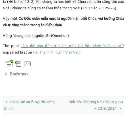
ta (Hê-bơ-rơ 12: 2). Khi chúng ta học biết về Chúa và muốn sống tôn cao
Ngài, chúng ta cũng có thể vui thỏa trong Ngài (Thi Thiên 73: 25-26).
Vậy,
một Cơ Đốc nhân mẫu mực là người nhận biết Chúa, vui hưởng Chúa
và trưởng thành trong ân điển Chúa.
Hồng Nhung dịch (nguồn: GotQuestion)
The post
Làm thế nào để trở thành một Cơ Đốc nhân “mẫu mực”?
appeared first on
Hội Thánh Tin Lành Việt Nam
.
.
Bookmark
Chúa Giê-xu là Người Công
Tình Yêu Thương Nín Chịu Mọi Sự
Chính
– 20/3/2021