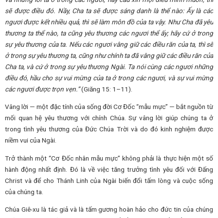
sẽ được điều đó. Nầy, Cha ta sẽ được sáng danh là thể nào: Ấy là các
ngươi được kết nhiều quả, thì sẽ làm môn đồ của ta vậy. Như Cha đã yêu
thương ta thể nào, ta cũng yêu thương các ngươi thể ấy; hãy cứ ở trong
sự yêu thương của ta. Nếu các ngươi vâng giữ các điều răn của ta, thì sẽ
ở trong sự yêu thương ta, cũng như chính ta đã vâng giữ các điều răn của
Cha ta, và cứ ở trong sự yêu thương Ngài. Ta nói cùng các ngươi những
điều đó, hầu cho sự vui mừng của ta ở trong các ngươi, và sự vui mừng
các ngươi được trọn vẹn.”
(Giăng 15: 1–11).
Vâng lời — một đặc tính của sống đời Cơ Đốc “mẫu mực” — bắt nguồn từ
mối quan hệ yêu thương với chính Chúa. Sự vâng lời giúp chúng ta ở
trong tình yêu thương của Đức Chúa Trời và do đó kinh nghiệm được
niềm vui của Ngài.
Trở thành một “Cơ Đốc nhân mẫu mực” không phải là thực hiện một số
hành động nhất định. Đó là về việc tăng trưởng tình yêu đối với Đấng
Christ và để cho Thánh Linh của Ngài biến đổi tấm lòng và cuộc sống
của chúng ta.
Chúa Giê-xu là tác giả và là tấm gương hoàn hảo cho đức tin của chúng