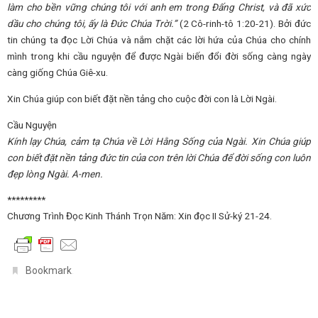
làm cho bền vững chúng tôi với anh em trong Đấng Christ, và đã xức
dầu cho chúng tôi, ấy là Đức Chúa Trời.”
(2 Cô-rinh-tô 1:20-21). Bởi đức
tin chúng ta đọc Lời Chúa và nắm chặt các lời hứa của Chúa cho chính
mình trong khi cầu nguyện để được Ngài biến đổi đời sống càng ngày
càng giống Chúa Giê-xu.
Xin Chúa giúp con biết đặt nền tảng cho cuộc đời con là Lời Ngài.
Cầu Nguyện
Kính lạy Chúa, cảm tạ Chúa về Lời Hằng Sống của Ngài. Xin Chúa giúp
con biết đặt nền tảng đức tin của con trên lời Chúa để đời sống con luôn
đẹp lòng Ngài. A-men.
*********
Chương Trình Đọc Kinh Thánh Trọn Năm: Xin đọc II Sử-ký 21-24.
.
Bookmark