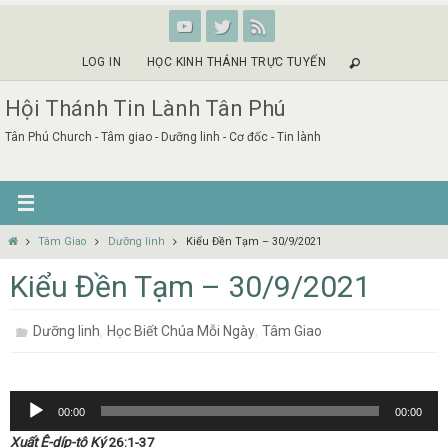
Skip
to
content
LOG IN
HỌC KINH THÁNH TRỰC TUYẾN
Hội Thánh Tin Lành Tân Phú
Tân Phú Church - Tâm giao - Dưỡng linh - Cơ đốc - Tin lành
Home
Tâm Giao
Dưỡng linh
Kiểu Đền Tạm – 30/9/2021
Kiểu Đền Tạm – 30/9/2021
,
,
Dưỡng linh
Học Biết Chúa Mỗi Ngày
Tâm Giao
Audio
00:00
00:00
Player
Xuất Ê-díp-tô Ký
26:1-37