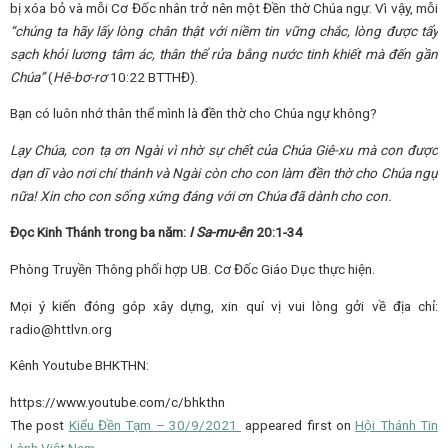
bị xóa bỏ và mỗi Cơ Đốc nhân trở nên một Đền thờ Chúa ngự. Vì vậy, mỗi
“chúng ta hãy lấy lòng chân thật với niềm tin vững chắc, lòng được tẩy
sạch khỏi lương tâm ác, thân thể rửa bằng nước tinh khiết mà đến gần
Chúa”
(
Hê-bơ-rơ
10:22 BTTHĐ).
Bạn có luôn nhớ thân thể mình là đền thờ cho Chúa ngự không?
Lạy Chúa, con tạ ơn Ngài vì nhờ sự chết của Chúa Giê-xu mà con được
dạn dĩ vào nơi chí thánh và Ngài còn cho con làm đền thờ cho Chúa ngự
nữa! Xin cho con sống xứng đáng với ơn Chúa đã dành cho con.
Đọc Kinh Thánh trong ba năm:
I Sa-mu-ên
20:1-34
Phòng Truyền Thông phối hợp UB. Cơ Đốc Giáo Dục thực hiện.
Mọi ý kiến đóng góp xây dựng, xin quí vị vui lòng gởi về địa chỉ:
radio@httlvn.org
Kênh Youtube BHKTHN:
https://www.youtube.com/c/bhkthn
The post
Kiểu Đền Tạm – 30/9/2021
appeared first on
Hội Thánh Tin
Lành Việt Nam
.