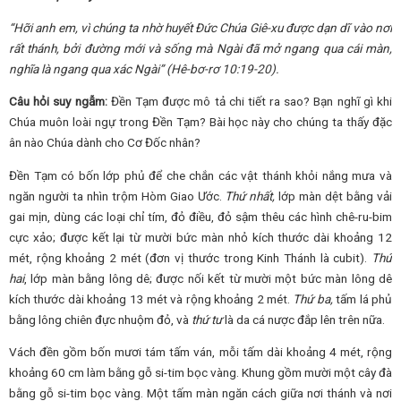
“Hỡi anh em, vì chúng ta nhờ huyết Đức Chúa Giê-xu được dạn dĩ vào nơi
rất thánh, bởi đường mới và sống mà Ngài đã mở ngang qua cái màn,
nghĩa là ngang qua xác Ngài” (Hê-bơ-rơ 10:19-20).
Câu hỏi suy ngẫm:
Đền Tạm được mô tả chi tiết ra sao? Bạn nghĩ gì khi
Chúa muôn loài ngự trong Đền Tạm? Bài học này cho chúng ta thấy đặc
ân nào Chúa dành cho Cơ Đốc nhân?
Đền Tạm có bốn lớp phủ để che chắn các vật thánh khỏi nắng mưa và
ngăn người ta nhìn trộm Hòm Giao Ước.
Thứ nhất,
lớp màn dệt bằng vải
gai mịn, dùng các loại chỉ tím, đỏ điều, đỏ sậm thêu các hình chê-ru-bim
cực xảo; được kết lại từ mười bức màn nhỏ kích thước dài khoảng 12
mét, rộng khoảng 2 mét (đơn vị thước trong Kinh Thánh là cubit).
Thứ
hai
, lớp màn bằng lông dê; được nối kết từ mười một bức màn lông dê
kích thước dài khoảng 13 mét và rộng khoảng 2 mét.
Thứ ba,
tấm lá phủ
bằng lông chiên đực nhuộm đỏ, và
thứ tư
là da cá nược đắp lên trên nữa.
Vách đền gồm bốn mươi tám tấm ván, mỗi tấm dài khoảng 4 mét, rộng
khoảng 60 cm làm bằng gỗ si-tim bọc vàng. Khung gồm mười một cây đà
bằng gỗ si-tim bọc vàng. Một tấm màn ngăn cách giữa nơi thánh và nơi