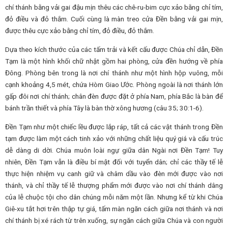
chí thánh bằng vải gai đậu mịn thêu các chê-ru-bim cực xảo bằng chỉ tím,
đỏ điều và đỏ thắm. Cuối cùng là màn treo cửa Đền bằng vải gai mịn,
được thêu cực xảo bằng chỉ tím, đỏ điều, đỏ thắm.
Dựa theo kích thước của các tấm trải và kết cấu được Chúa chỉ dẫn, Đền
Tạm là một hình khối chữ nhật gồm hai phòng, cửa đền hướng về phía
Đông. Phòng bên trong là nơi chí thánh như một hình hộp vuông, mỗi
cạnh khoảng 4,5 mét, chứa Hòm Giao Ước. Phòng ngoài là nơi thánh lớn
gấp đôi nơi chí thánh; chân đèn được đặt ở phía Nam, phía Bắc là bàn để
bánh trần thiết và phía Tây là bàn thờ xông hương (câu 35; 30:1-6).
Đền Tạm như một chiếc lều được lắp ráp, tất cả các vật thánh trong Đền
tạm được làm một cách tinh xảo với những chất liệu quý giá và cấu trúc
dễ dàng di dời. Chúa muôn loài ngự giữa dân Ngài nơi Đền Tạm! Tuy
nhiên, Đền Tạm vẫn là điều bí mật đối với tuyển dân; chỉ các thầy tế lễ
thực hiện nhiệm vụ canh giữ và châm dầu vào đèn mới được vào nơi
thánh, và chỉ thầy tế lễ thượng phẩm mới được vào nơi chí thánh dâng
của lễ chuộc tội cho dân chúng mỗi năm một lần. Nhưng kể từ khi Chúa
Giê-xu tắt hơi trên thập tự giá, tấm màn ngăn cách giữa nơi thánh và nơi
chí thánh bị xé rách từ trên xuống, sự ngăn cách giữa Chúa và con người