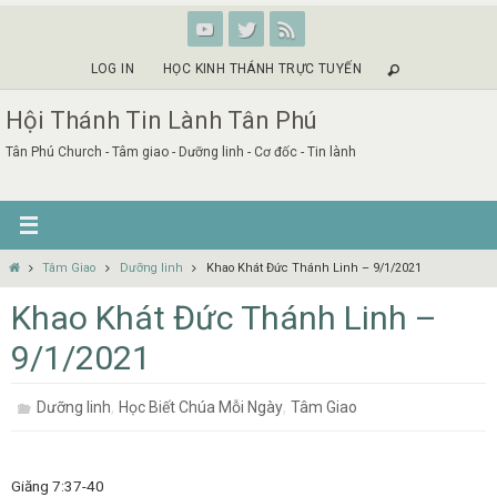
Skip
to
content
LOG IN
HỌC KINH THÁNH TRỰC TUYẾN
Hội Thánh Tin Lành Tân Phú
Tân Phú Church - Tâm giao - Dưỡng linh - Cơ đốc - Tin lành
Home
Tâm Giao
Dưỡng linh
Khao Khát Đức Thánh Linh – 9/1/2021
Khao Khát Đức Thánh Linh –
9/1/2021
,
,
Dưỡng linh
Học Biết Chúa Mỗi Ngày
Tâm Giao
Giăng 7:37-40