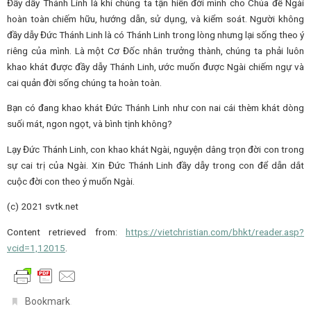
Đầy dẫy Thánh Linh là khi chúng ta tận hiến đời mình cho Chúa để Ngài
hoàn toàn chiếm hữu, hướng dẫn, sử dụng, và kiểm soát. Người không
đầy dẫy Đức Thánh Linh là có Thánh Linh trong lòng nhưng lại sống theo ý
riêng của mình. Là một Cơ Đốc nhân trưởng thành, chúng ta phải luôn
khao khát được đầy dẫy Thánh Linh, ước muốn được Ngài chiếm ngự và
cai quản đời sống chúng ta hoàn toàn.
Bạn có đang khao khát Đức Thánh Linh như con nai cái thèm khát dòng
suối mát, ngon ngọt, và bình tịnh không?
Lạy Đức Thánh Linh, con khao khát Ngài, nguyện dâng trọn đời con trong
sự cai trị của Ngài. Xin Đức Thánh Linh đầy dẫy trong con để dẫn dắt
cuộc đời con theo ý muốn Ngài.
(c) 2021 svtk.net
Content retrieved from:
https://vietchristian.com/bhkt/reader.asp?
vcid=1,12015
.
.
Bookmark