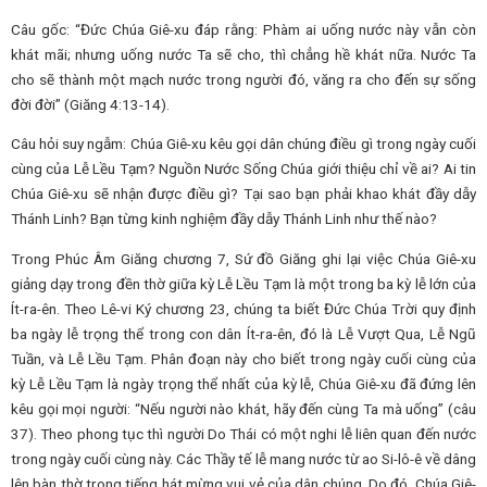
Câu gốc
: “Đức Chúa Giê-xu đáp rằng: Phàm ai uống nước này vẫn còn
khát mãi; nhưng uống nước Ta sẽ cho, thì chẳng hề khát nữa. Nước Ta
cho sẽ thành một mạch nước trong người đó, văng ra cho đến sự sống
đời đời” (Giăng 4:13-14).
Câu hỏi suy ngẫm
: Chúa Giê-xu kêu gọi dân chúng điều gì trong ngày cuối
cùng của Lễ Lều Tạm? Nguồn Nước Sống Chúa giới thiệu chỉ về ai? Ai tin
Chúa Giê-xu sẽ nhận được điều gì? Tại sao bạn phải khao khát đầy dẫy
Thánh Linh? Bạn từng kinh nghiệm đầy dẫy Thánh Linh như thế nào?
Trong Phúc Âm Giăng chương 7, Sứ đồ Giăng ghi lại việc Chúa Giê-xu
giảng dạy trong đền thờ giữa kỳ Lễ Lều Tạm là một trong ba kỳ lễ lớn của
Ít-ra-ên. Theo Lê-vi Ký chương 23, chúng ta biết Đức Chúa Trời quy định
ba ngày lễ trọng thể trong con dân Ít-ra-ên, đó là Lễ Vượt Qua, Lễ Ngũ
Tuần, và Lễ Lều Tạm. Phân đoạn này cho biết trong ngày cuối cùng của
kỳ Lễ Lều Tạm là ngày trọng thể nhất của kỳ lễ, Chúa Giê-xu đã đứng lên
kêu gọi mọi người: “Nếu người nào khát, hãy đến cùng Ta mà uống” (câu
37). Theo phong tục thì người Do Thái có một nghi lễ liên quan đến nước
trong ngày cuối cùng này. Các Thầy tế lễ mang nước từ ao Si-lô-ê về dâng
lên bàn thờ trong tiếng hát mừng vui vẻ của dân chúng. Do đó, Chúa Giê-