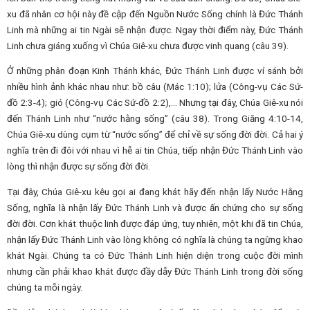
xu đã nhân cơ hội này đề cập đến Nguồn Nước Sống chính là Đức Thánh
Linh mà những ai tin Ngài sẽ nhận được. Ngay thời điểm này, Đức Thánh
Linh chưa giáng xuống vì Chúa Giê-xu chưa được vinh quang (câu 39).
Ở những phân đoạn Kinh Thánh khác, Đức Thánh Linh được ví sánh bởi
nhiều hình ảnh khác nhau như: bồ câu (Mác 1:10); lửa (Công-vụ Các Sứ-
đồ 2:3-4); gió (Công-vụ Các Sứ-đồ 2:2),… Nhưng tại đây, Chúa Giê-xu nói
đến Thánh Linh như “nước hằng sống” (câu 38). Trong Giăng 4:10-14,
Chúa Giê-xu dùng cụm từ “nước sống” để chỉ về sự sống đời đời. Cả hai ý
nghĩa trên đi đôi với nhau vì hễ ai tin Chúa, tiếp nhận Đức Thánh Linh vào
lòng thì nhận được sự sống đời đời.
Tại đây, Chúa Giê-xu kêu gọi ai đang khát hãy đến nhận lấy Nước Hằng
Sống, nghĩa là nhận lấy Đức Thánh Linh và được ấn chứng cho sự sống
đời đời. Cơn khát thuộc linh được đáp ứng, tuy nhiên, một khi đã tin Chúa,
nhận lấy Đức Thánh Linh vào lòng không có nghĩa là chúng ta ngừng khao
khát Ngài. Chúng ta có Đức Thánh Linh hiện diện trong cuộc đời mình
nhưng cần phải khao khát được đầy dẫy Đức Thánh Linh trong đời sống
chúng ta mỗi ngày.